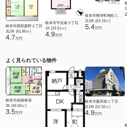
1
岐阜市柳津町梅松１丁目
2LDK (63.19㎡)
岐阜市宇佐南２丁目
5.4
岐阜市茜部菱野３丁目
万円
1K (33.61㎡)
3LDK (61.80㎡)
4.9
万円
4.7
万円
よく見られている物件
岐阜市細畑塚浦
岐阜市薮田南１丁目
3K (44.60㎡)
2LDK (52.92㎡)
3.5
4.9
万円
万円