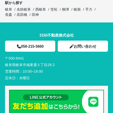
駅から探す
岐阜
名鉄岐阜
西岐阜
笠松
柳津
岐南
手力
長森
高田橋
田神
3150不動産株式会社
058-215-5660
お問い合わせ
〒500-8441
岐阜県岐阜市城東通５丁目28-2
営業時間：
10:00~18:00
定休日：
水曜日