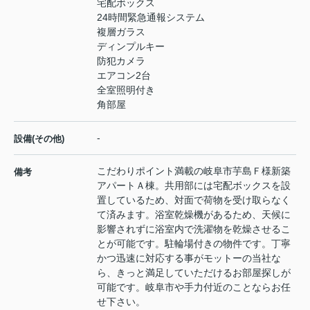
宅配ボックス
24時間緊急通報システム
複層ガラス
ディンプルキー
防犯カメラ
エアコン2台
全室照明付き
角部屋
-
設備(その他)
こだわりポイント満載の岐阜市芋島Ｆ様新築
備考
アパートＡ棟。共用部には宅配ボックスを設
置しているため、対面で荷物を受け取らなく
て済みます。浴室乾燥機があるため、天候に
影響されずに浴室内で洗濯物を乾燥させるこ
とが可能です。駐輪場付きの物件です。丁寧
かつ迅速に対応する事がモットーの当社な
ら、きっと満足していただけるお部屋探しが
可能です。岐阜市や手力付近のことならお任
せ下さい。