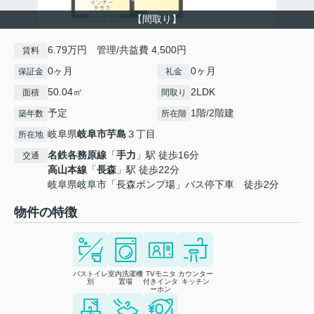
【間取り】
6.79万円 管理/共益費 4,500円
賃料
0ヶ月
0ヶ月
保証金
礼金
50.04㎡
2LDK
面積
間取り
予定
1階/2階建
築年数
所在階
岐阜県
岐阜市
芋島
３丁目
所在地
名鉄各務原線
「
手力
」駅 徒歩16分
交通
高山本線
「
長森
」駅 徒歩22分
岐阜県岐阜市「長森ポンプ場」バス停下車 徒歩2分
物件の特徴
バストイレ
室内洗濯機
TVモニタ
カウンター
別
置場
付きインタ
キッチン
ーホン