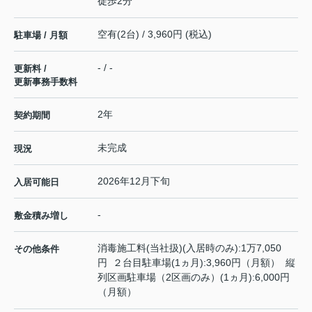
徒歩2分
空有(2台) / 3,960円 (税込)
駐車場 / 月額
- / -
更新料 /
更新事務手数料
2年
契約期間
未完成
現況
2026年12月下旬
入居可能日
-
敷金積み増し
消毒施工料(当社扱)(入居時のみ):1万7,050
その他条件
円 ２台目駐車場(1ヵ月):3,960円（月額） 縦
列区画駐車場（2区画のみ）(1ヵ月):6,000円
（月額）