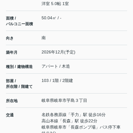
洋室 5.0帖 1室
50.04㎡ / -
面積 /
バルコニー面積
南
向き
2026年12月(予定)
築年月
アパート / 木造
種別 / 建物構造
103 / 1階 / 2階建
部屋 /
所在階 / 階建て
岐阜県
岐阜市
芋島
３丁目
所在地
名鉄各務原線
「
手力
」駅 徒歩16分
交通
高山本線
「
長森
」駅 徒歩22分
岐阜県岐阜市「長森ポンプ場」バス停下車