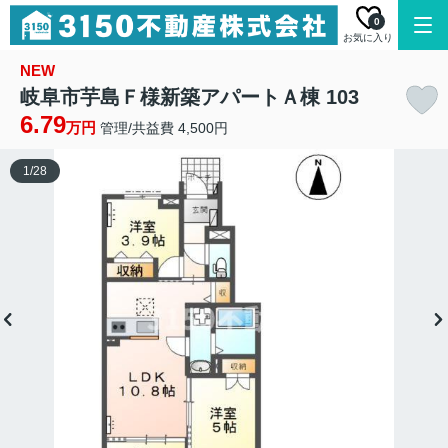
0
お気に入り
NEW
岐阜市芋島Ｆ様新築アパートＡ棟 103
6.79
万円
管理/共益費 4,500円
1
/
28