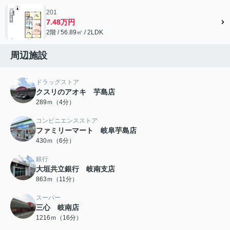
201
7.48万円
2階 / 56.89㎡ / 2LDK
周辺施設
ドラッグストア
クスリのアオキ 芋島店
289ｍ（4分）
コンビニエンスストア
ファミリーマート 岐阜芋島店
430ｍ（6分）
銀行
大垣共立銀行 岐南支店
863ｍ（11分）
スーパー
三心 岐南店
1216ｍ（16分）