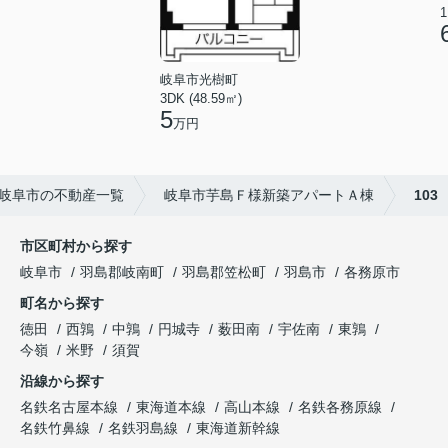
1
岐阜市光樹町
3DK (48.59㎡)
5
万円
岐阜市の不動産一覧
岐阜市芋島Ｆ様新築アパートＡ棟
103
市区町村から探す
岐阜市
羽島郡岐南町
羽島郡笠松町
羽島市
各務原市
町名から探す
徳田
西鶉
中鶉
円城寺
薮田南
宇佐南
東鶉
今嶺
米野
須賀
沿線から探す
名鉄名古屋本線
東海道本線
高山本線
名鉄各務原線
名鉄竹鼻線
名鉄羽島線
東海道新幹線