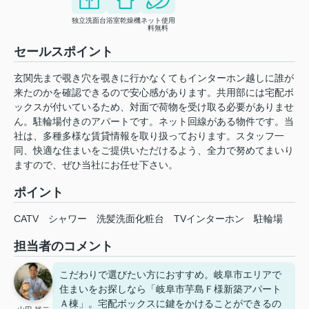
独立洗面台
浴室乾燥機
ネット使用
料無料
セールスポイント
玄関先まで覗き穴を覗きに行かなくてもインターホン越しに誰が
来たのかを確認できるので安心感があります。共用部には宅配ボ
ックスが付いているため、対面で荷物を受け取る必要がありませ
ん。駐輪場付きのアパートです。ネット回線がある物件です。当
社は、多種多様な賃貸情報を取り扱っております。スタッフ一
同、快適な住まいをご提供いただけるよう、全力で努めてまいり
ますので、ぜひ当社にお任せ下さい。
ポイント
CATV
シャワー
洗髪洗面化粧台
TVインターホン
駐輪場
担当者のコメント
こだわりで選びたい方におすすめ。岐阜市エリアで
住まいをお探しなら「岐阜市芋島Ｆ様新築アパート
Ａ棟」。宅配ボックスに鍵をかけることができるの