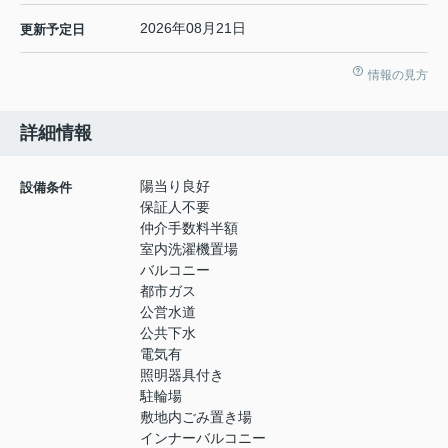
2026年08月21日
更新予定日
情報の見方
詳細情報
陽当り良好
設備条件
保証人不要
仲介手数料半額
室内洗濯機置場
バルコニー
都市ガス
公営水道
公共下水
電気有
照明器具付き
駐輪場
敷地内ごみ置き場
インナーバルコニー