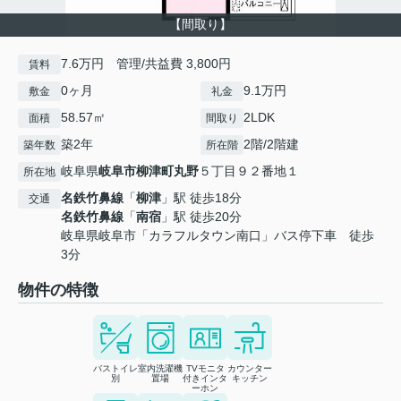
【間取り】
7.6万円 管理/共益費 3,800円
賃料
0ヶ月
9.1万円
敷金
礼金
58.57㎡
2LDK
面積
間取り
築2年
2階/2階建
築年数
所在階
岐阜県
岐阜市
柳津町丸野
５丁目９２番地１
所在地
名鉄竹鼻線
「
柳津
」駅 徒歩18分
交通
名鉄竹鼻線
「
南宿
」駅 徒歩20分
岐阜県岐阜市「カラフルタウン南口」バス停下車 徒歩
3分
物件の特徴
バストイレ
室内洗濯機
TVモニタ
カウンター
別
置場
付きインタ
キッチン
ーホン