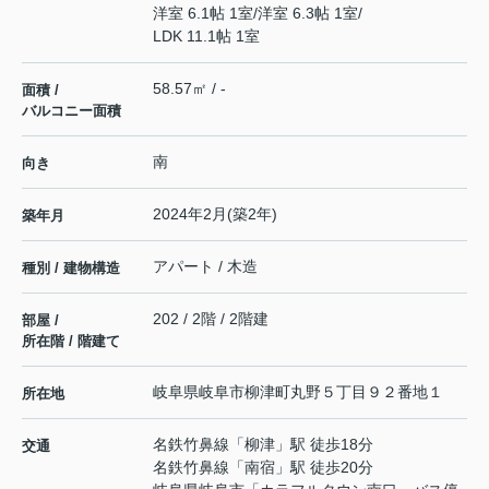
洋室 6.1帖 1室
/
洋室 6.3帖 1室
/
LDK 11.1帖 1室
58.57㎡ / -
面積 /
バルコニー面積
南
向き
2024年2月(築2年)
築年月
アパート / 木造
種別 / 建物構造
202 / 2階 / 2階建
部屋 /
所在階 / 階建て
岐阜県
岐阜市
柳津町丸野
５丁目９２番地１
所在地
名鉄竹鼻線
「
柳津
」駅 徒歩18分
交通
名鉄竹鼻線
「
南宿
」駅 徒歩20分