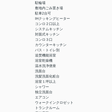
駐輪場
敷地内ごみ置き場
駐車2台可
IHクッキングヒーター
コンロ２口以上
システムキッチン
対面式キッチン
コンロ３口
カウンターキッチン
バス・トイレ別
追焚機能浴室
浴室乾燥機
温水洗浄便座
洗面台
洗髪洗面化粧台
浴室１坪以上
シャワー
独立洗面台
エアコン
ウォークインクロゼット
トランクルーム