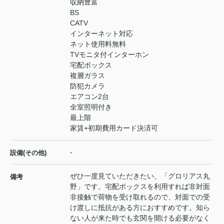
収納豊富
BS
CATV
インターネット対応
ネット使用料無料
TVモニタ付インターホン
宅配ボックス
複層ガラス
防犯カメラ
エアコン2台
全室照明付き
最上階
家賃+初期費用カード決済可
-
設備(その他)
ぜひ一度見ていただきたい、「グロリアス丸
備考
野」です。宅配ボックスを利用すれば非対面
非接触で荷物を受け取れるので、対面での受
け渡しに抵抗がある方におすすめです。知ら
ない人が来た時でも玄関を開ける必要がなく