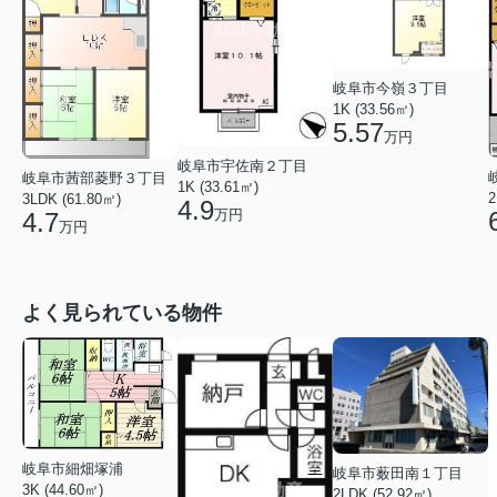
岐阜市今嶺３丁目
1K (33.56㎡)
5.57
万円
岐阜市宇佐南２丁目
岐阜市茜部菱野３丁目
1K (33.61㎡)
2
3LDK (61.80㎡)
4.9
万円
4.7
万円
よく見られている物件
岐阜市細畑塚浦
岐阜市薮田南１丁目
3K (44.60㎡)
2LDK (52.92㎡)