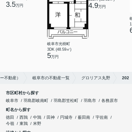
3.5
4.9
万円
万円
1
岐阜市光樹町
3DK (48.59㎡)
5
万円
コー不動産）
岐阜市の不動産一覧
グロリアス丸野
202
市区町村から探す
岐阜市
羽島郡岐南町
羽島郡笠松町
羽島市
各務原市
町名から探す
徳田
西鶉
中鶉
田神
円城寺
薮田南
宇佐南
今嶺
東鶉
米野