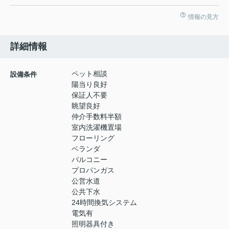
情報の見方
詳細情報
ペット相談
設備条件
陽当り良好
保証人不要
眺望良好
仲介手数料半額
室内洗濯機置場
フローリング
ベランダ
バルコニー
プロパンガス
公営水道
公共下水
24時間換気システム
電気有
照明器具付き