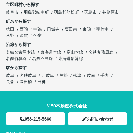
市区町村から探す
岐阜市
羽島郡岐南町
羽島郡笠松町
羽島市
各務原市
町名から探す
徳田
西鶉
中鶉
円城寺
薮田南
東鶉
宇佐南
米野
須賀
今嶺
沿線から探す
名鉄名古屋本線
東海道本線
高山本線
名鉄各務原線
名鉄竹鼻線
名鉄羽島線
東海道新幹線
駅から探す
岐阜
名鉄岐阜
西岐阜
笠松
柳津
岐南
手力
長森
高田橋
田神
3150不動産株式会社
058-215-5660
お問い合わせ