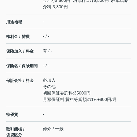
金:4万9,500円 消毒料:1万6,500円 駐車場紹
介料:3,300円
-
用途地域
- / -
権利金 / 雑費
有 / -
保険加入 / 料金
- / -
保険名 / 保険期間
必加入
保証会社 / 料金
その他
初回保証委託料:35000円
月額保証料:賃料等総額の1%+800円/月
-
特優賃
仲介 / 一般
取引態様 /
賃貸区分