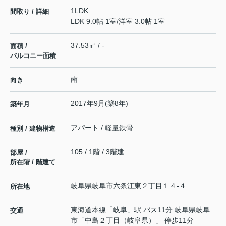
1LDK
間取り / 詳細
LDK 9.0帖 1室
/
洋室 3.0帖 1室
37.53㎡ / -
面積 /
バルコニー面積
南
向き
2017年9月(築8年)
築年月
アパート / 軽量鉄骨
種別 / 建物構造
105 / 1階 / 3階建
部屋 /
所在階 / 階建て
岐阜県
岐阜市
六条江東
２丁目１４-４
所在地
東海道本線
「
岐阜
」駅 バス11分 岐阜県岐阜
交通
市「中島２丁目（岐阜県）」 停歩11分