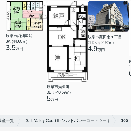
岐阜市細畑塚浦
岐阜市薮田南１丁目
3K (44.60㎡)
2LDK (52.92㎡)
3.5
4.9
万円
万円
1
岐阜市光樹町
3DK (48.59㎡)
5
万円
動産一覧
Salt Valley CourtⅡ(ソルトバレーコートツー )
105