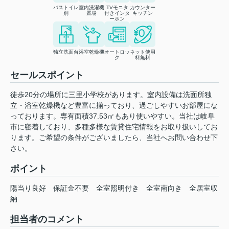
バストイレ
室内洗濯機
TVモニタ
カウンター
別
置場
付きインタ
キッチン
ーホン
独立洗面台
浴室乾燥機
オートロッ
ネット使用
ク
料無料
セールスポイント
徒歩20分の場所に三里小学校があります。室内設備は洗面所独
立・浴室乾燥機など豊富に揃っており、過ごしやすいお部屋にな
っております。専有面積37.53㎡もあり使いやすい。当社は岐阜
市に密着しており、多種多様な賃貸住宅情報をお取り扱いしてお
ります。ご希望の条件がございましたら、当社へお問い合わせ下
さい。
ポイント
陽当り良好
保証金不要
全室照明付き
全室南向き
全居室収
納
担当者のコメント