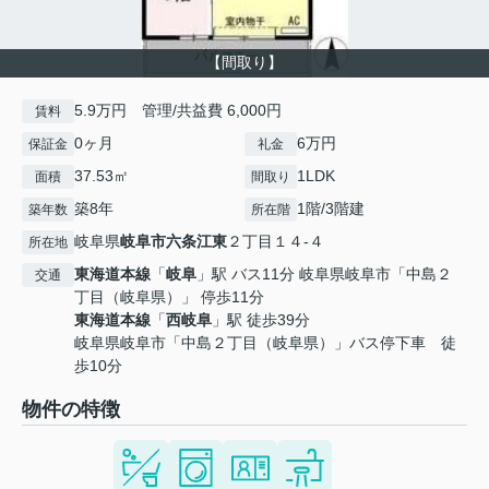
【間取り】
5.9万円 管理/共益費 6,000円
賃料
0ヶ月
6万円
保証金
礼金
37.53㎡
1LDK
面積
間取り
築8年
1階/3階建
築年数
所在階
岐阜県
岐阜市
六条江東
２丁目１４-４
所在地
東海道本線
「
岐阜
」駅 バス11分 岐阜県岐阜市「中島２
交通
丁目（岐阜県）」 停歩11分
東海道本線
「
西岐阜
」駅 徒歩39分
岐阜県岐阜市「中島２丁目（岐阜県）」バス停下車 徒
歩10分
物件の特徴