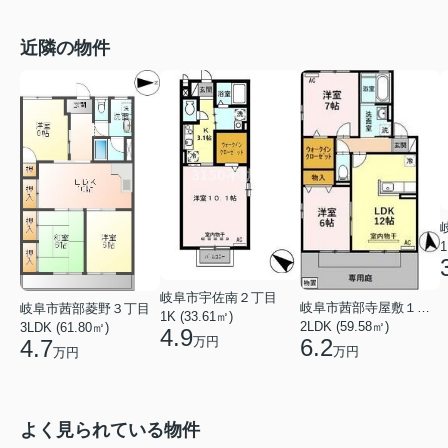
近隣の物件
1
岐阜市宇佐南２丁目
岐阜市茜部寺屋敷１丁目
岐阜市茜部菱野３丁目
1K (33.61㎡)
2LDK (59.58㎡)
3LDK (61.80㎡)
4.9
6.2
万円
4.7
万円
万円
よく見られている物件