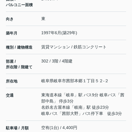
バルコニー面積
東
向き
1997年6月(築29年)
築年月
賃貸マンション / 鉄筋コンクリート
種別 / 建物構造
302 / 3階 / 4階建
部屋 /
所在階 / 階建て
岐阜県
岐阜市
茜部本郷
１丁目５２-２
所在地
東海道本線
「
岐阜
」駅 バス9分 岐阜バス「茜
交通
部中島」 停歩3分
名鉄名古屋本線
「
岐南
」駅 徒歩23分
岐阜バス「茜部大野」バス停下車 徒歩3分
空有(1台) / 4,400円
駐車場 / 月額