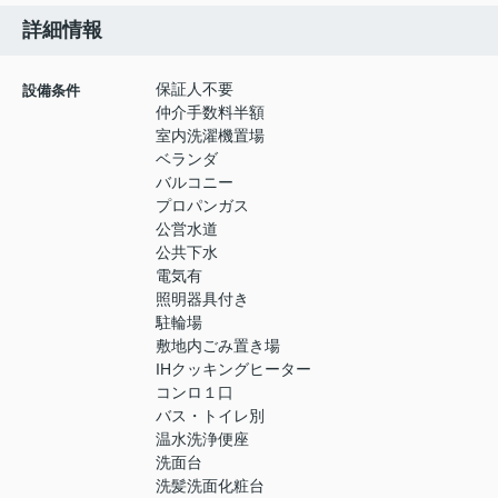
詳細情報
保証人不要
設備条件
仲介手数料半額
室内洗濯機置場
ベランダ
バルコニー
プロパンガス
公営水道
公共下水
電気有
照明器具付き
駐輪場
敷地内ごみ置き場
IHクッキングヒーター
コンロ１口
バス・トイレ別
温水洗浄便座
洗面台
洗髪洗面化粧台