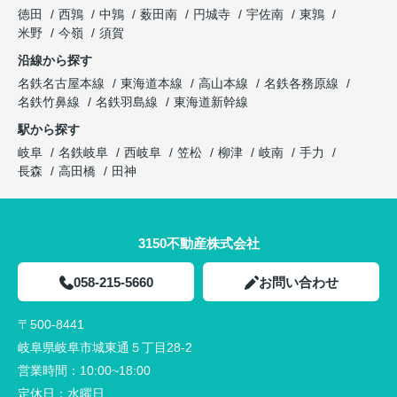
徳田
西鶉
中鶉
薮田南
円城寺
宇佐南
東鶉
米野
今嶺
須賀
沿線から探す
名鉄名古屋本線
東海道本線
高山本線
名鉄各務原線
名鉄竹鼻線
名鉄羽島線
東海道新幹線
駅から探す
岐阜
名鉄岐阜
西岐阜
笠松
柳津
岐南
手力
長森
高田橋
田神
3150不動産株式会社
058-215-5660
お問い合わせ
〒500-8441
岐阜県岐阜市城東通５丁目28-2
営業時間：
10:00~18:00
定休日：
水曜日