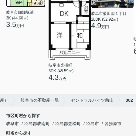
岐阜市細畑塚浦
岐阜市薮田南１丁目
3K (44.60㎡)
2LDK (52.92㎡)
3.5
4.9
万円
万円
1
岐阜市光樹町
3DK (48.59㎡)
4.3
万円
動産）
岐阜市の不動産一覧
セントラルハイツ茜山
302
市区町村から探す
岐阜市
羽島郡岐南町
羽島郡笠松町
羽島市
各務原市
町名から探す