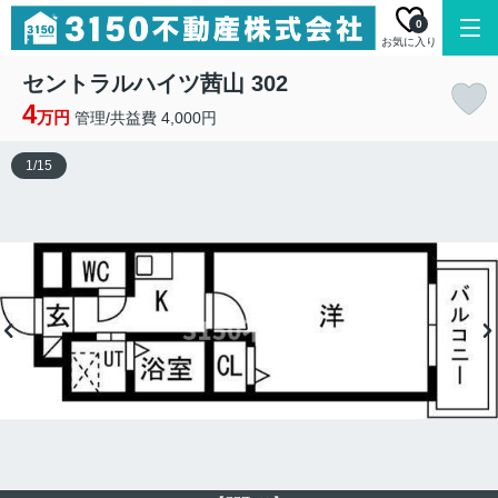
0
お気に入り
セントラルハイツ茜山 302
4
万円
管理/共益費 4,000円
1
/
15