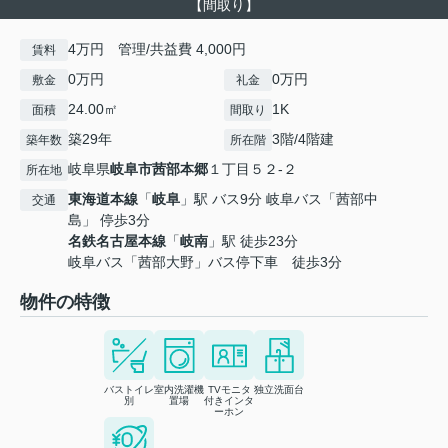
【間取り】
4万円 管理/共益費 4,000円
賃料
0万円
0万円
敷金
礼金
24.00㎡
1K
面積
間取り
築29年
3階/4階建
築年数
所在階
岐阜県
岐阜市
茜部本郷
１丁目５２-２
所在地
東海道本線
「
岐阜
」駅 バス9分 岐阜バス「茜部中
交通
島」 停歩3分
名鉄名古屋本線
「
岐南
」駅 徒歩23分
岐阜バス「茜部大野」バス停下車 徒歩3分
物件の特徴
バストイレ
室内洗濯機
TVモニタ
独立洗面台
別
置場
付きインタ
ーホン