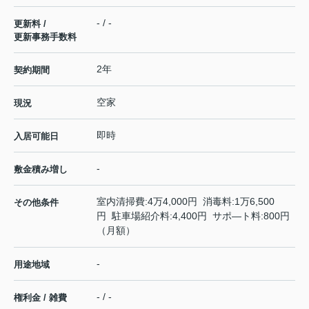
- / -
更新料 /
更新事務手数料
2年
契約期間
空家
現況
即時
入居可能日
-
敷金積み増し
室内清掃費:4万4,000円 消毒料:1万6,500
その他条件
円 駐車場紹介料:4,400円 サポ―ト料:800円
（月額）
-
用途地域
- / -
権利金 / 雑費