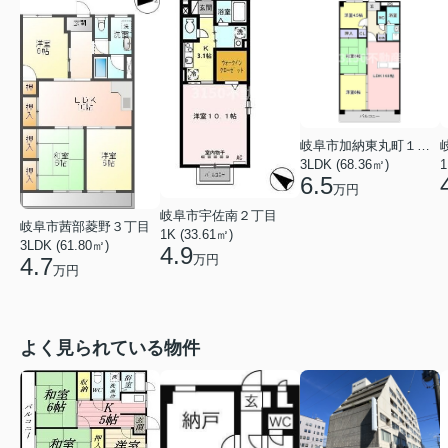
岐阜市加納東丸町１丁目
3LDK (68.36㎡)
1
6.5
万円
岐阜市宇佐南２丁目
岐阜市茜部菱野３丁目
1K (33.61㎡)
3LDK (61.80㎡)
4.9
万円
4.7
万円
よく見られている物件