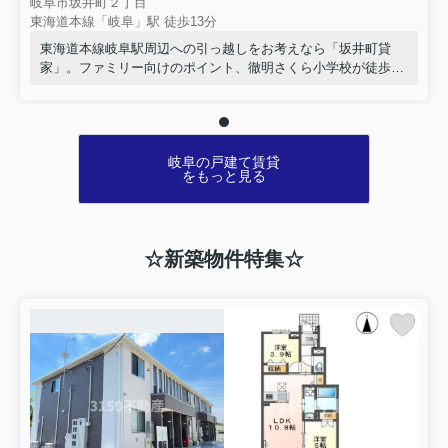
合わせくださいますようお願いいたします。
岐阜市坂井町２丁目
東海道本線「岐阜」駅 徒歩13分
東海道本線岐阜駅周辺への引っ越しをお考えなら「坂井町貸
家」。ファミリー向けのポイント、徹明さくら小学校が徒歩7
【本件に関するお問い合わせ】
分のところにあります。駅まで徒歩13分の物件です。納得でき
いえらぶ社お問い合わせ専用窓口：
る住まい選びをしたいなら、当社におまかせください。住まい
//www.ielove-group.jp/inquirypolicy/
環境はより良いものにしていきましょう。まずはこちらからご
覧ください。
岐阜の戸建て賃貸
をもっと見る
お電話でのお問い合わせ先：
050-5794-1573（平日9:45～19:00）
☆新築物件特集☆
2026.04.25
GW休暇のご案内
平素は格別のお引き立てを賜り厚くお礼申し上げます。
誠に勝手ながら、以下の期間を休業とさせていただきま
す。
2026年5月2日～2026年5月6日