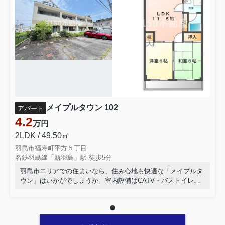
らぶCLOUD」（運営会社：株式会社いえらぶGROUP、
以下「いえらぶ社」）において、第三者による不正アク
セスが発生し、データが不正に取得されたことが判明し
た旨、いえらぶ社より公表がございました。
詳細につきましては、以下の いえらぶ社ニュースリリー
スをご参照ください。
メイプルタウン 102
アパート
//www.ielove-group.jp/news/detail-1371
4.2
万円
2LDK / 49.50㎡
本件に関しまして、いえらぶ社より 2026年4月20日付 に
羽島市福寿町平方５丁目
名鉄羽島線「新羽島」駅 徒歩5分
て報告書を受領し、弊社のお客様情報の一部についても
羽島市エリアでの住まいなら、住み心地も快適な「メイプルタ
流出の可能性があるとの報告を受けましたので、取り急
ウン」はいかがでしょうか。室内設備はCATV・バストイレ別
ぎお知らせいたします。
など大変充実しております。玄関先まで覗き穴を覗きに行かな
くてもインターホン越しに誰が来たのかを確認できます。羽島
市エリアや新羽島付近でお客様のご希望のお部屋が見つかるま
で、当社スタッフが全力でサポートさせて頂きます。
現時点で対象となる可能性のある情報は、弊社を通じて