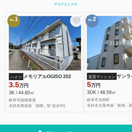
POPULAR
1
2
No.
No.
メモリアルOGISO 202
賃貸マンション
ハイツ
5
3.5
万円
万円
3DK / 48.59㎡
3K / 44.60㎡
岐阜市光樹町
岐阜市細畑塚浦
名鉄名古屋本線「岐南」駅
名鉄各務原線「細畑」駅 徒歩8分