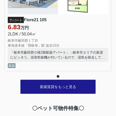
※休業期間中にお問い合わせいただきました件に関して
は、2026年5月7日より順次ご対応させていただきます。
Fiore21 105
アパート
お急ぎの方は、090-6089-6902までご連絡下さい。
6.83
万円
ご迷惑お掛け致しますが、何卒ご了承くださいますよう
2LDK / 50.04㎡
宜しくお願い申し上げます。
岐阜市薮田西１丁目
東海道本線「西岐阜」駅 徒歩22分
敬具
「岐阜市薮田西Ｏ様2期新築アパート」：岐阜市エリアの新居
にピッタリ。浴室乾燥機が付いているので、湿気を除去してカ
2025.12.25
ビの発生を防ぐこともできます。TVインターフォン付きの、セ
年末年始のご案内
新築
キュリティに配慮した物件です。駐輪場が利用可能な物件で
す。岐阜市エリアや西岐阜付近までのお引っ越しをご検討され
平素は格別のお引き立てを賜り厚くお礼申し上げます。
ているなら、お問い合わせやご連絡をお待ちしております。知
誠に勝手ながら、以下の期間を休業とさせていただきま
識が豊富なスタッフがご対応させて頂きます。
す。
新築賃貸をもっと見る
2025年12月28日～2026年1月4日
※休業期間中にお問い合わせいただきました件に関して
〇ペット可物件特集〇
は、2026年1月5日より順次ご対応させていただきます。