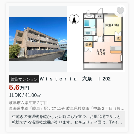
お急ぎの方は、090-6089-6902までご連絡下さい。
ご迷惑お掛け致しますが、何卒ご了承くださいますよう
宜しくお願い申し上げます。
敬具
2025.11.15
臨時休業のお知らせ
お客様各位
平素より格別のご愛顧を賜り、誠にありがとうございま
Ｗｉｓｔｅｒｉａ 六条 Ⅰ 202
賃貸マンション
す。
5.6
誠に勝手ながら、社内行事のため、下記日程におきまし
万円
て臨時休業とさていただきます。
1LDK / 41.00㎡
岐阜市六条江東２丁目
【休業日】2025年11月29日（土）
東海道本線「岐阜」駅 バス11分 岐阜県岐阜市「中島２丁目（岐阜県）」 停歩7分
生乾きの洗濯物を乾かしたい時にも役立つ、お風呂場でサッと
期間中にいただいたお問い合わせ等につきましては、翌
乾燥できる浴室乾燥機があります。セキュリティ面は、TVイン
営業日より順次対応させていただきます。
ターホン・オートロックなどを設置しているので安全面でも優
ご不便をおかけしますが、何卒ご理解賜りますようお願
れております。使って嬉しいCATV対応のマンションは、コチ