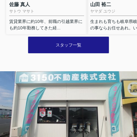
佐藤 真人
山田 裕二
サトウ マサト
ヤマダ ユウジ
賃貸業界に約10年、前職の引越業界に
生まれも育ちも岐阜県
も約10年勤務してきた経...
の事ならお任せあれ。いろ
スタッフ一覧