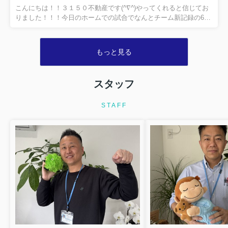
る、岐南駅の便利さ(￣□￣;)!!現在、岐南駅徒歩圏内に、新築物件
こんにちは！！３１５０不動産です(^∇^)やってくれると信じてお
が建築中であったり、良い物件の空き情報等色々出てお...
りました！！！今日のホームでの試合でなんとチーム新記録の6連
勝！！ほんとに必勝祈願した甲斐がありました:*:・(￣∀￣)・:*:来
週からはアウェイでの２連戦になります(ﾉﾟοﾟ)ﾉ届け！！3150不動
産の応援！！WE LOVE GIFU♡ WE LOVE FCGIFU♡
もっと見る
スタッフ
STAFF