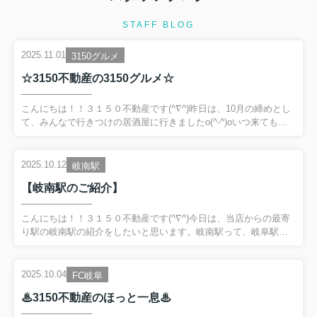
STAFF BLOG
2025.11.01
3150グルメ
☆3150不動産の3150グルメ☆
こんにちは！！３１５０不動産です(^∇^)昨日は、10月の締めとし
て、みんなで行きつけの居酒屋に行きましたo(^-^)oいつ来てもお
いしいのですが、最近は鳥皮にはまっております(*^o^*)カリカリの
皮に、秘伝のたれが良く絡みお酒が止まりません(´∀｀)今日から11
月ですが、おいしいものを食べたので頑張りますv(^_^)vそれで
2025.10.12
岐南駅
は、今月もたくさんのご来店お待ちしておりますm(_ _ )m
【岐南駅のご紹介】
こんにちは！！３１５０不動産です(^∇^)今日は、当店からの最寄
り駅の岐南駅の紹介をしたいと思います。岐南駅って、岐阜駅周
辺にお住まいの方や、県外の方にはなじみのない駅ではないのか
と思います(;^_^A確かに岐南駅は、名鉄の普通列車しか停車しませ
ん。しかし名鉄岐阜駅まで約６分、笠松駅まで約２分と意外にも
2025.10.04
FC岐阜
便利なんです！！しかも、岐南駅の東側にはスーパー銭湯、スー
♨3150不動産のほっと一息♨
パー、コンビニ、薬局が徒歩圏内にあって、生活もしやすい環境
なんです(ﾉ´▽｀)ﾉ※西側が不便な訳ではありません。知る人ぞ知