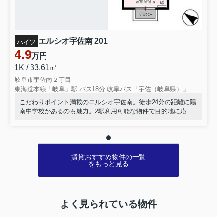
エルシオ宇佐南 201
ハイツ
4.9
万円
1K / 33.61㎡
岐阜市宇佐南２丁目
東海道本線「岐阜」駅 バス18分 岐阜バス「宇佐（岐阜県）」 停歩6分
こだわりポイント満載のエルシオ宇佐南。徒歩24分の距離に陽
南中学校があるのも魅力。2駅利用可能な物件で目的地に応じ
て路線を選ぶことができます。岐阜市は住環境が充実してお
り、利便性の高い暮らしをするならこのエリアです。当社は地
域に密着し、多種多様な賃貸情報を取り扱っているので、ぜひ
ご連絡下さい。
賃貸おすすめ物件の一覧
をもっと見る
よく見られている物件