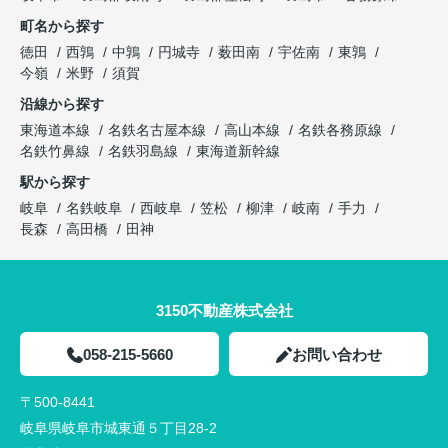
町名から探す
徳田
西鶉
中鶉
円城寺
薮田南
宇佐南
東鶉
今嶺
米野
須賀
沿線から探す
東海道本線
名鉄名古屋本線
高山本線
名鉄各務原線
名鉄竹鼻線
名鉄羽島線
東海道新幹線
駅から探す
岐阜
名鉄岐阜
西岐阜
笠松
柳津
岐南
手力
長森
高田橋
田神
3150不動産株式会社
058-215-5660
お問い合わせ
〒500-8441
岐阜県岐阜市城東通５丁目28-2