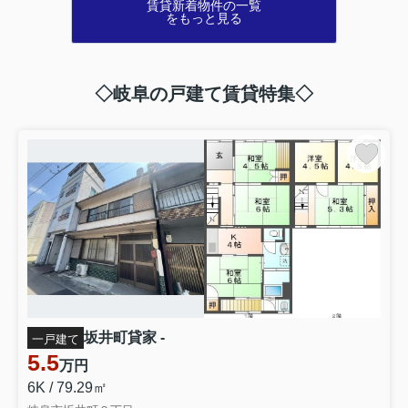
賃貸新着物件の一覧
お部屋探し等をご利用されたお客様の情報です。
をもっと見る
今後、詳細が判明次第、個人情報保護法その他関係法令
◇岐阜の戸建て賃貸特集◇
に基づき、必要な対応及び適切な通知を行ってまいりま
す。
また、新たにお知らせすべき事実が判明した場合には、
改めてご報告いたします。
お客様ならびに関係者の皆様には、多大なるご心配とご
迷惑をおかけしておりますことを、心より深くお詫び申
し上げます。
坂井町貸家 -
一戸建て
5.5
なお、本件に関するお問い合わせにつきましては、誠に
万円
恐れ入りますが、以下の いえらぶ社専用窓口までお問い
6K / 79.29㎡