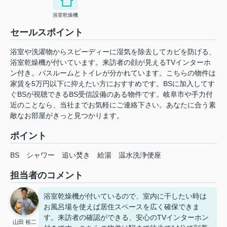
浴室乾燥機
セールスポイント
浴室や洗濯物からスピーディーに湿気を除去してカビを防げる、
浴室乾燥機が付いています。来訪者の顔が見えるTVインターホ
ン付き。バスルームとトイレが分かれています。こちらの物件は
家賃を5万円以下に抑えたい方におすすめです。BSに加入してす
ぐBSが視聴できるBS受信設備のある物件です。岐阜市や手力付
近のことなら、当社までお気軽にご連絡下さい。あなたに合う素
敵なお部屋がきっと見つかります。
ポイント
BS
シャワー
追い焚き
給湯
温水洗浄便座
担当者のコメント
浴室乾燥機が付いているので、室内に干したい時は
お風呂場を使えば居住スペースを広く確保できま
す。来訪者の確認ができる、安心のTVインターホン
山田 裕二