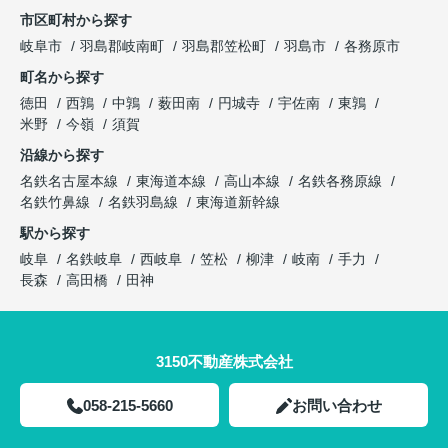
市区町村から探す
岐阜市
羽島郡岐南町
羽島郡笠松町
羽島市
各務原市
町名から探す
徳田
西鶉
中鶉
薮田南
円城寺
宇佐南
東鶉
米野
今嶺
須賀
沿線から探す
名鉄名古屋本線
東海道本線
高山本線
名鉄各務原線
名鉄竹鼻線
名鉄羽島線
東海道新幹線
駅から探す
岐阜
名鉄岐阜
西岐阜
笠松
柳津
岐南
手力
長森
高田橋
田神
3150不動産株式会社
058-215-5660
お問い合わせ