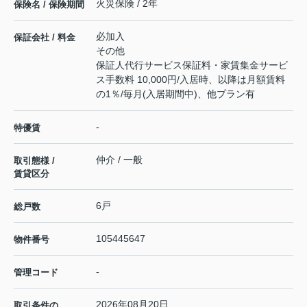
火災保険 / 2年
保険名 / 保険期間
必加入
保証会社 / 料金
その他
保証人代行サービス保証料・家賃集金サービ
ス手数料 10,000円/入居時、以降は月額賃料
の1％/毎月(入居期間中)、他プラン有
-
特優賃
仲介 / 一般
取引態様 /
賃貸区分
6戸
総戸数
105445647
物件番号
-
管理コード
2026年08月20日
取引条件の