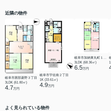
近隣の物件
岐阜市加納東丸町１丁目
3LDK (68.36㎡)
1
6.5
万円
岐阜市宇佐南２丁目
岐阜市茜部菱野３丁目
1K (33.61㎡)
3LDK (61.80㎡)
4.9
万円
4.7
万円
よく見られている物件