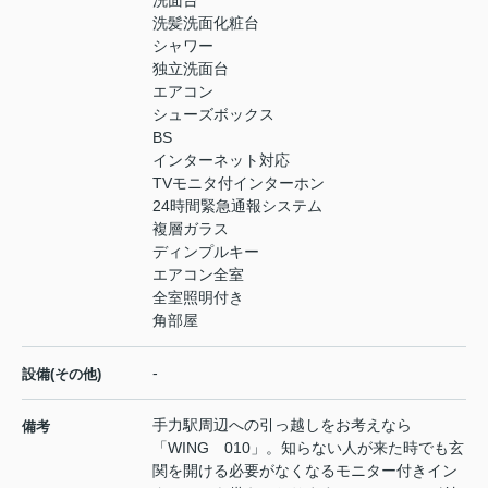
洗面台
洗髪洗面化粧台
シャワー
独立洗面台
エアコン
シューズボックス
BS
インターネット対応
TVモニタ付インターホン
24時間緊急通報システム
複層ガラス
ディンプルキー
エアコン全室
全室照明付き
角部屋
-
設備(その他)
手力駅周辺への引っ越しをお考えなら
備考
「WING 010」。知らない人が来た時でも玄
関を開ける必要がなくなるモニター付きイン