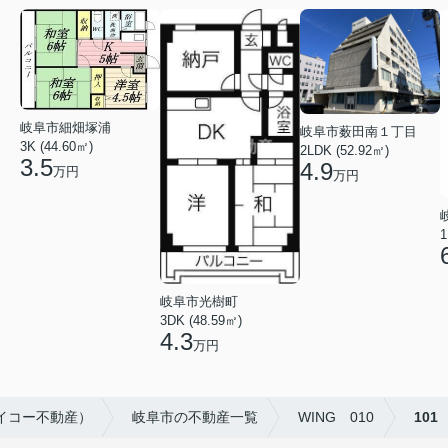
岐阜市細畑塚浦
岐阜市薮田南１丁目
3K (44.60㎡)
2LDK (52.92㎡)
3.5
4.9
万円
万円
1
岐阜市光樹町
3DK (48.59㎡)
4.3
万円
イコー不動産）
岐阜市の不動産一覧
WING 010
101