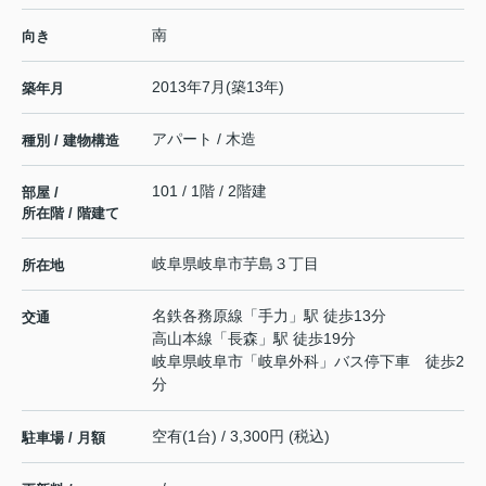
南
向き
2013年7月(築13年)
築年月
アパート / 木造
種別 / 建物構造
101 / 1階 / 2階建
部屋 /
所在階 / 階建て
岐阜県
岐阜市
芋島
３丁目
所在地
名鉄各務原線
「
手力
」駅 徒歩13分
交通
高山本線
「
長森
」駅 徒歩19分
岐阜県岐阜市「岐阜外科」バス停下車 徒歩2
分
空有(1台) / 3,300円 (税込)
駐車場 / 月額