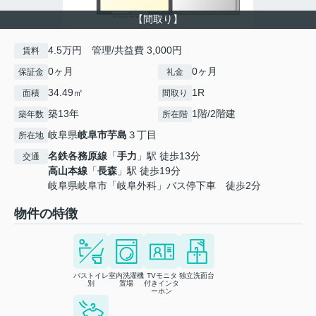
【間取り】
4.5万円 管理/共益費 3,000円
賃料
0ヶ月
0ヶ月
保証金
礼金
34.49㎡
1R
面積
間取り
築13年
1階/2階建
築年数
所在階
岐阜県
岐阜市
芋島
３丁目
所在地
名鉄各務原線
「
手力
」駅 徒歩13分
交通
高山本線
「
長森
」駅 徒歩19分
岐阜県岐阜市「岐阜外科」バス停下車 徒歩2分
物件の特徴
バストイレ
室内洗濯機
TVモニタ
独立洗面台
別
置場
付きインタ
ーホン