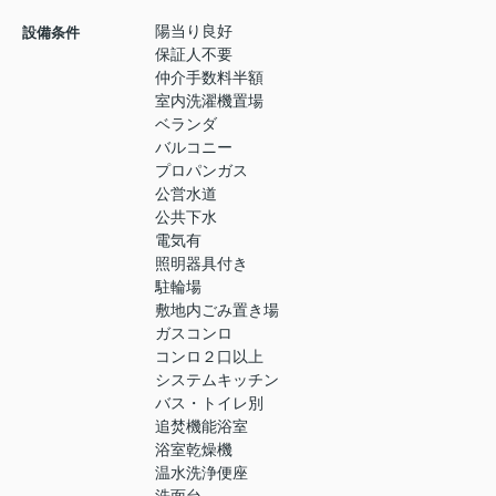
陽当り良好
設備条件
保証人不要
仲介手数料半額
室内洗濯機置場
ベランダ
バルコニー
プロパンガス
公営水道
公共下水
電気有
照明器具付き
駐輪場
敷地内ごみ置き場
ガスコンロ
コンロ２口以上
システムキッチン
バス・トイレ別
追焚機能浴室
浴室乾燥機
温水洗浄便座