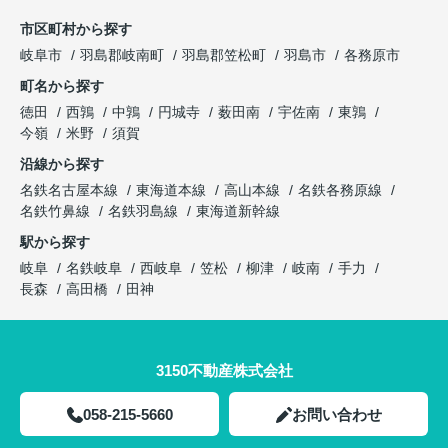
市区町村から探す
岐阜市
羽島郡岐南町
羽島郡笠松町
羽島市
各務原市
町名から探す
徳田
西鶉
中鶉
円城寺
薮田南
宇佐南
東鶉
今嶺
米野
須賀
沿線から探す
名鉄名古屋本線
東海道本線
高山本線
名鉄各務原線
名鉄竹鼻線
名鉄羽島線
東海道新幹線
駅から探す
岐阜
名鉄岐阜
西岐阜
笠松
柳津
岐南
手力
長森
高田橋
田神
3150不動産株式会社
058-215-5660
お問い合わせ