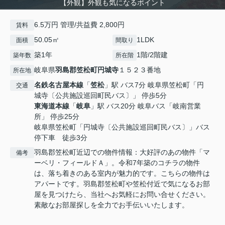
【外観】外観も気になるポイント
6.5万円 管理/共益費 2,800円
賃料
50.05㎡
1LDK
面積
間取り
築1年
1階/2階建
築年数
所在階
岐阜県
羽島郡笠松町
円城寺
１５２３番地
所在地
名鉄名古屋本線
「
笠松
」駅 バス7分 岐阜県笠松町「円
交通
城寺〔公共施設巡回町民バス〕」 停歩5分
東海道本線
「
岐阜
」駅 バス20分 岐阜バス「岐南営業
所」 停歩25分
岐阜県笠松町「円城寺〔公共施設巡回町民バス〕」バス
停下車 徒歩3分
羽島郡笠松町近辺での物件情報：大好評のあの物件「マ
備考
ーベリ・フィールドＡ」。令和7年築のコチラの物件
は、落ち着きのある室内が魅力的です。こちらの物件は
アパートです。羽島郡笠松町や笠松付近で気になるお部
屋を見つけたら、当社へお気軽にお問い合せください。
素敵なお部屋探しを全力でお手伝いいたします。