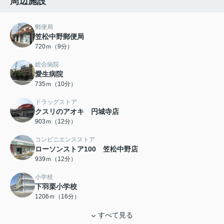
周辺施設
郵便局
笠松中野郵便局
720ｍ（9分）
総合病院
愛生病院
735ｍ（10分）
ドラッグストア
クスリのアオキ 円城寺店
903ｍ（12分）
コンビニエンスストア
ローソンストア100 笠松中野店
939ｍ（12分）
小学校
下羽栗小学校
1206ｍ（16分）
すべて見る