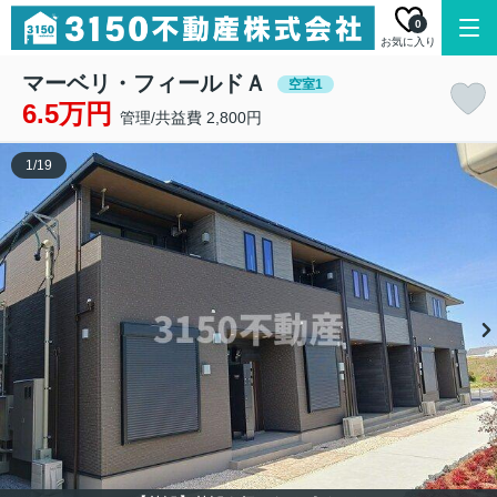
0
お気に入り
マーベリ・フィールドＡ
空室1
6.5万円
管理/共益費 2,800円
1
/
19