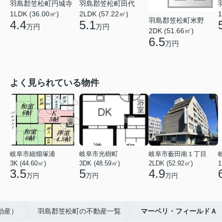
羽島郡笠松町円城寺
羽島郡笠松町田代
1LDK (36.00㎡)
2LDK (57.22㎡)
1
羽島郡笠松町米野
4.4
5.1
万円
万円
2DK (51.66㎡)
6.5
万円
よく見られている物件
岐阜市細畑塚浦
岐阜市光樹町
岐阜市薮田南１丁目
3K (44.60㎡)
3DK (48.59㎡)
2LDK (52.92㎡)
1
3.5
5
4.9
万円
万円
万円
動産）
羽島郡笠松町の不動産一覧
マーベリ・フィールドＡ