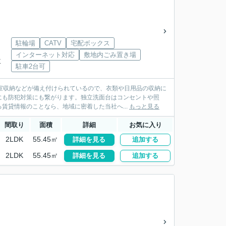
駐輪場
CATV
宅配ボックス
インターネット対応
敷地内ごみ置き場
下車
駐車2台可
室収納などが備え付けられているので、衣類や日用品の収納に
にも防犯対策にも繋がります。独立洗面台はコンセントや照
賃貸情報のことなら、地域に密着した当社へ...
もっと見る
間取り
面積
詳細
お気に入り
2LDK
55.45㎡
詳細を見る
追加する
2LDK
55.45㎡
詳細を見る
追加する