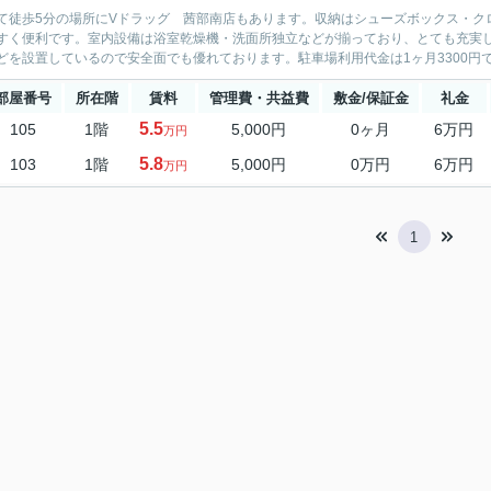
て徒歩5分の場所にVドラッグ 茜部南店もあります。収納はシューズボックス・ク
すく便利です。室内設備は浴室乾燥機・洗面所独立などが揃っており、とても充実し
どを設置しているので安全面でも優れております。駐車場利用代金は1ヶ月3300円で
部屋番号
所在階
賃料
管理費・共益費
敷金/保証金
礼金
5.5
105
1階
5,000円
0ヶ月
6万円
万円
5.8
103
1階
5,000円
0万円
6万円
万円
1