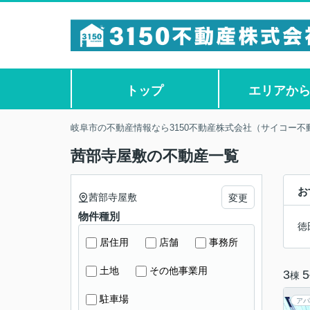
トップ
エリアか
岐阜市の不動産情報なら3150不動産株式会社（サイコー不
茜部寺屋敷の不動産一覧
お
茜部寺屋敷
変更
物件種別
徳
居住用
店舗
事務所
土地
その他事業用
3
5
棟
駐車場
アパ