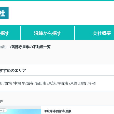
ら探す
沿線から探す
会社概要
茜部寺屋敷の不動産一覧
動産）
すすめのエリア
田
/
西鶉
/
中鶉
/
円城寺
/
薮田南
/
東鶉
/
宇佐南
/
米野
/
須賀
/
今嶺
件
ート
岐阜市
茜部寺屋敷