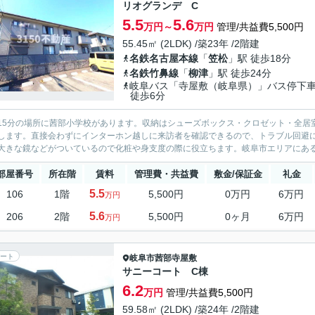
リオグランデ C
5.5
5.6
万円～
万円
管理/共益費5,500円
55.45㎡ (2LDK) /築23年 /2階建
名鉄名古屋本線
「
笠松
」駅 徒歩18分
名鉄竹鼻線
「
柳津
」駅 徒歩24分
岐阜バス「寺屋敷（岐阜県）」バス停
徒歩6分
15分の場所に茜部小学校があります。収納はシューズボックス・クロゼット・全居
します。直接会わずにインターホン越しに来訪者を確認できるので、トラブル回避
大きな鏡などがついているので化粧や身支度の際に役立ちます。岐阜市エリアにある
部屋番号
所在階
賃料
管理費・共益費
敷金/保証金
礼金
5.5
106
1階
5,500円
0万円
6万円
万円
5.6
206
2階
5,500円
0ヶ月
6万円
万円
ート
岐阜市
茜部寺屋敷
サニーコート C棟
6.2
万円
管理/共益費5,500円
59.58㎡ (2LDK) /築24年 /2階建