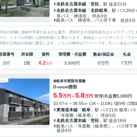
名鉄名古屋本線
「
笠松
」駅 徒歩21分
名鉄名古屋本線
「
名鉄岐阜
」駅 バス20分
阜バス「神清寺」 停歩3分
岐阜バス「神清寺」バス停下車 徒歩2分
33分の距離に加納中学校があるのも魅力。照明付きの洗面化粧台はメイクアップに
ので、トラブル回避にも防犯対策にも繋がります。収納はシューズボックス・ウォ
衣類や日用品の収納に重宝します。こちらの物件はアパートです。忙しいあなたの味
部屋番号
所在階
賃料
管理費・共益費
敷金/保証金
礼金
6.2
107
1階
5,500円
0万円
7万円
万円
ート
岐阜市
茜部寺屋敷
D-room茜部
5.5
5.8
万円～
万円
管理/共益費5,000円
33.67㎡～38.55㎡ (1K～1LDK) /築9年 /2階
東海道本線
「
岐阜
」駅 バス21分 岐阜バス
「寺屋敷（岐阜県）」 停歩5分
名鉄名古屋本線
「
笠松
」駅 徒歩18分
岐阜バス「寺屋敷（岐阜県）」バス停
徒歩4分