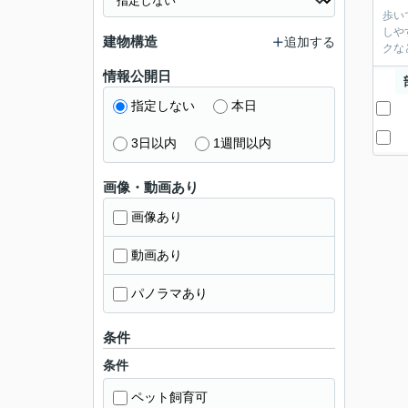
歩い
しや
建物構造
追加する
クな
情報公開日
指定しない
本日
3日以内
1週間以内
画像・動画あり
画像あり
動画あり
パノラマあり
条件
条件
ペット飼育可