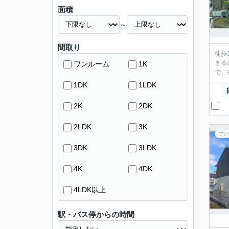
面積
～
間取り
徒歩
きる
ワンルーム
1K
で、
1DK
1LDK
2K
2DK
2LDK
3K
アパ
3DK
3LDK
4K
4DK
4LDK以上
駅・バス停からの時間