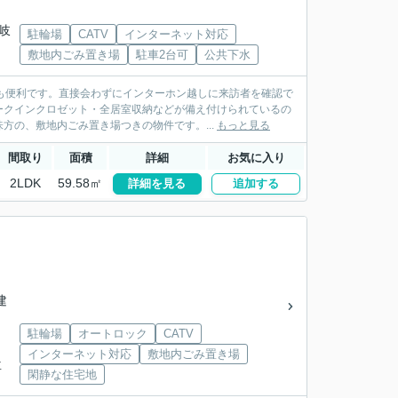
 岐
駐輪場
CATV
インターネット対応
敷地内ごみ置き場
駐車2台可
公共下水
も便利です。直接会わずにインターホン越しに来訪者を確認で
ークインクロゼット・全居室収納などが備え付けられているの
方の、敷地内ごみ置き場つきの物件です。...
もっと見る
間取り
面積
詳細
お気に入り
2LDK
59.58㎡
詳細を見る
追加する
建
駐輪場
オートロック
CATV
インターネット対応
敷地内ごみ置き場
下車
閑静な住宅地