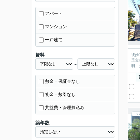
アパート
マンション
一戸建て
賃料
徒歩
重宝
～
明、
敷金・保証金なし
礼金・敷引なし
共益費・管理費込み
アパ
築年数