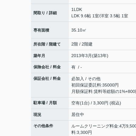
1LDK
間取り / 詳細
LDK 9.6帖 1室
/
洋室 3.5帖 1室
35.10㎡
専有面積
2階 / 2階建
所在階 / 階建て
2013年3月(築13年)
築年月
保険会社 / 料金
有 / -
保証会社 / 料金
必加入 / その他
初回保証委託料:35000円
月額保証料:賃料等総額の1%+800
駐車場 / 月額
空有(1台) / 3,300円 (税込)
居住中
現況
その他条件
ルームクリーニング料金:4万9,500
料:3,300円