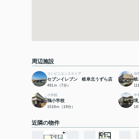
周辺施設
コンビニエンスストア
信
セブンイレブン 岐阜北うずら店
岐
491ｍ（7分）
1
小学校
中
鶉小学校
境
1518ｍ（19分）
1
近隣の物件