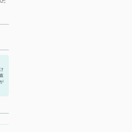
私た
け
直
が