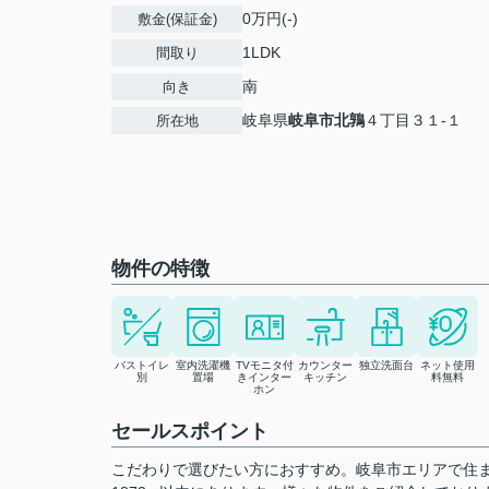
0万円(-)
敷金(保証金)
1LDK
間取り
南
向き
岐阜県
岐阜市
北鶉
４丁目３１-１
所在地
物件の特徴
バストイレ
室内洗濯機
TVモニタ付
カウンター
独立洗面台
ネット使用
別
置場
きインター
キッチン
料無料
ホン
セールスポイント
こだわりで選びたい方におすすめ。岐阜市エリアで住