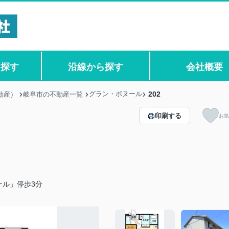
ら探す
沿線から探す
会社概要
グラン・ボヌール
202
動産）
岐阜市の不動産一覧
印刷する
お気
ナル」停歩3分