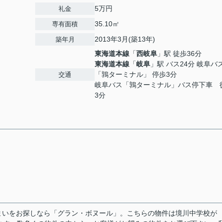
5万円
礼金
35.10㎡
専有面積
2013年3月(築13年)
築年月
東海道本線
「
西岐阜
」駅 徒歩36分
東海道本線
「
岐阜
」駅 バス24分 岐阜バ
「鶉ターミナル」 停歩3分
交通
岐阜バス「鶉ターミナル」バス停下車 
3分
まいをお探しなら「グラン・ボヌール」。こちらの物件は境川中学校が