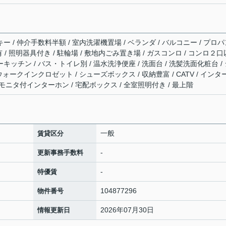
キー / 仲介手数料半額 / 室内洗濯機置場 / ベランダ / バルコニー / プロ
気有 / 照明器具付き / 駐輪場 / 敷地内ごみ置き場 / ガスコンロ / コンロ２口
ーキッチン / バス・トイレ別 / 温水洗浄便座 / 洗面台 / 洗髪洗面化粧台 /
 ウォークインクロゼット / シューズボックス / 収納豊富 / CATV / インタ
Vモニタ付インターホン / 宅配ボックス / 全室照明付き / 最上階
一般
賃貸区分
-
更新事務手数料
-
特優賃
104877296
物件番号
2026年07月30日
情報更新日