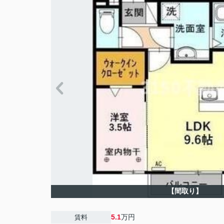
【間取り】
5.1
万円
賃料