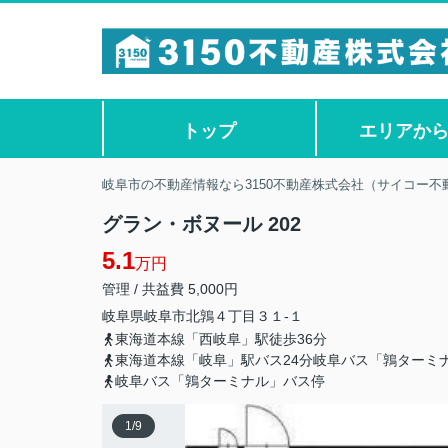
トップ
エリアか
岐阜市の不動産情報なら3150不動産株式会社（サイコー不
グラン・ボヌール 202
5.1
万円
管理 / 共益費 5,000円
岐阜県
岐阜市
北鶉
４丁目３１-１
東海道本線「西岐阜」駅徒歩36分
東海道本線「岐阜」駅バス24分岐阜バス「鶉ターミ
岐阜バス「鶉ターミナル」バス停
1
/
9