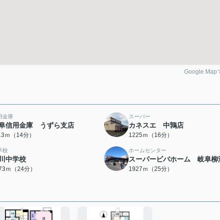
Google Ma
用金庫
スーパー
阜信用金庫 うずら支店
カネスエ 中鶉店
113ｍ（14分）
1225ｍ（16分）
学校
ホームセンター
川中学校
スーパービバホーム 岐阜柳
873ｍ（24分）
1927ｍ（25分）