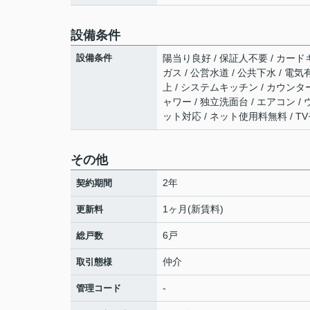
設備条件
設備条件
陽当り良好 / 保証人不要 / カード
ガス / 公営水道 / 公共下水 / 電
上 / システムキッチン / カウンタ
ャワー / 独立洗面台 / エアコン /
ット対応 / ネット使用料無料 / T
その他
2年
契約期間
1ヶ月(新賃料)
更新料
6戸
総戸数
仲介
取引態様
-
管理コード