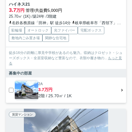
ハイネス21
3.7
万円
管理/共益費5,000円
25.70㎡ (1K) /築24年 /3階建
名鉄各務原線「田神」駅 徒歩14分
岐阜県岐阜市「西領下」バス停下車 徒歩7分
駐輪場
オートロック
光ファイバー
宅配ボックス
敷地内ごみ置き場
閑静な住宅地
徒歩16分の距離に厚見中学校があるのも魅力。収納はクロゼット・シュ
ーズボックス・全居室収納など豊富なので、衣類や履き物の...
もっと見
る
募集中の部屋
2A
3.7万円
2階 / 25.70㎡ / 1K
賃貸マンション