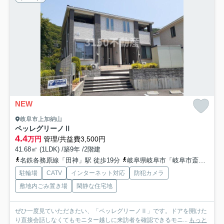
NEW
岐阜市上加納山
ペッレグリーノⅡ
4.4
万円
管理/共益費3,500円
41.68㎡ (1LDK) /築9年 /2階建
名鉄各務原線「田神」駅 徒歩19分
岐阜県岐阜市「岐阜市斎苑前」バス停下車 徒歩2分
駐輪場
CATV
インターネット対応
防犯カメラ
敷地内ごみ置き場
閑静な住宅地
ぜひ一度見ていただきたい、「ペッレグリーノⅡ」です。ドアを開けた
り直接会話しなくてもモニター越しに来訪者を確認できるモニ...
もっと