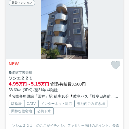
賃貸マンション
NEW
岐阜市岩栄町
ソシエ２２１
4.95
5.15
万円～
万円
管理/共益費3,500円
58.69㎡ (3DK) /築31年 /4階建
名鉄各務原線「田神」駅 徒歩18分
岐阜バス「岐阜日産前」バス停下車 徒歩3分
駐輪場
CATV
インターネット対応
敷地内ごみ置き場
閑静な住宅地
公共下水
「ソシエ２２１」のここがイチオシ。ファミリー向けのポイント、長森