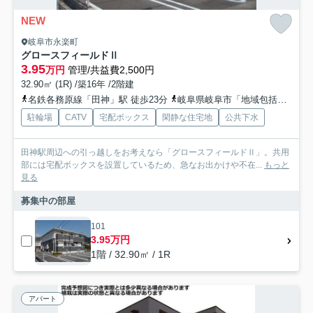
NEW
岐阜市永楽町
グロースフィールドⅡ
3.95
万円
管理/共益費2,500円
32.90㎡ (1R) /築16年 /2階建
名鉄各務原線「田神」駅 徒歩23分
岐阜県岐阜市「地域包括支援センター長森」バス停下車 徒歩2分
駐輪場
CATV
宅配ボックス
閑静な住宅地
公共下水
田神駅周辺への引っ越しをお考えなら「グロースフィールドⅡ」。共用
部には宅配ボックスを設置しているため、急なお出かけや不在...
もっと
見る
募集中の部屋
101
3.95万円
1階 / 32.90㎡ / 1R
アパート