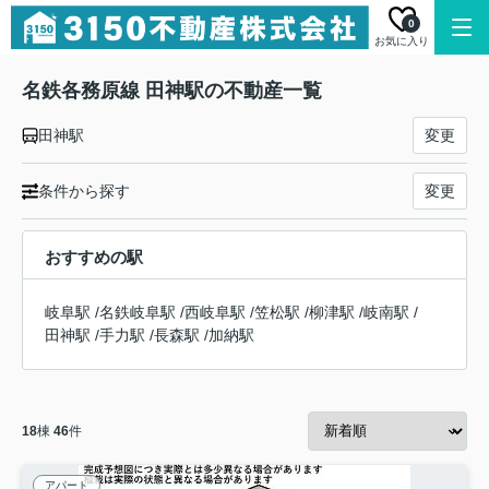
0
お気に入り
名鉄各務原線 田神駅の不動産一覧
田神駅
変更
条件から探す
変更
おすすめの駅
岐阜駅
/
名鉄岐阜駅
/
西岐阜駅
/
笠松駅
/
柳津駅
/
岐南駅
/
田神駅
/
手力駅
/
長森駅
/
加納駅
18
棟
46
件
アパート