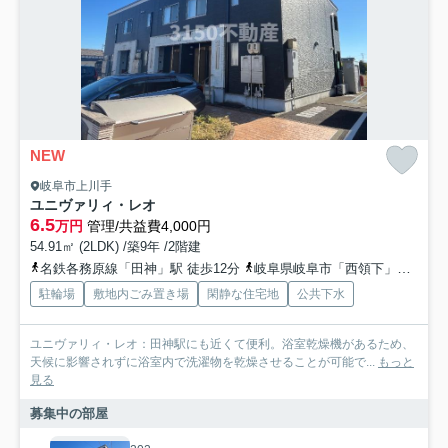
NEW
岐阜市上川手
ユニヴァリィ・レオ
6.5
万円
管理/共益費4,000円
54.91㎡ (2LDK) /築9年 /2階建
名鉄各務原線「田神」駅 徒歩12分
岐阜県岐阜市「西領下」バス停下車 徒歩4分
駐輪場
敷地内ごみ置き場
閑静な住宅地
公共下水
ユニヴァリィ・レオ：田神駅にも近くて便利。浴室乾燥機があるため、
天候に影響されずに浴室内で洗濯物を乾燥させることが可能で...
もっと
見る
募集中の部屋