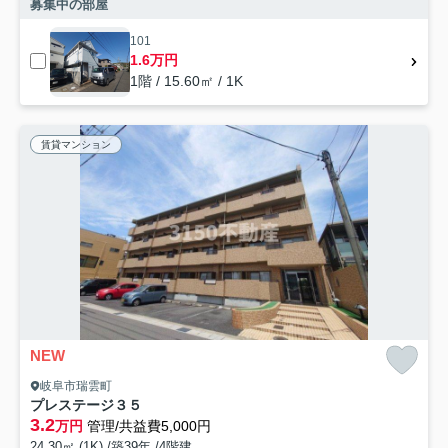
募集中の部屋
101
1.6万円
1階 / 15.60㎡ / 1K
賃貸マンション
NEW
岐阜市瑞雲町
プレステージ３５
3.2
万円
管理/共益費5,000円
24.30㎡ (1K) /築39年 /4階建