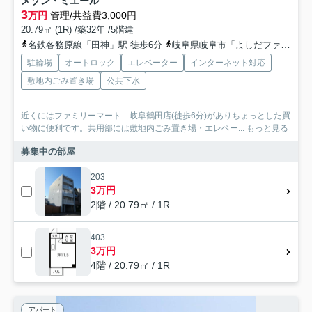
メゾン・ミエール
3
万円
管理/共益費3,000円
20.79㎡ (1R) /築32年 /5階建
名鉄各務原線「田神」駅 徒歩6分
岐阜県岐阜市「よしだファミリークリニック」バス停下車 徒歩5分
駐輪場
オートロック
エレベーター
インターネット対応
敷地内ごみ置き場
公共下水
近くにはファミリーマート 岐阜鶴田店(徒歩6分)がありちょっとした買
い物に便利です。共用部には敷地内ごみ置き場・エレベー...
もっと見る
募集中の部屋
203
3万円
2階 / 20.79㎡ / 1R
403
3万円
4階 / 20.79㎡ / 1R
アパート