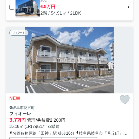
202
6.5万円
2階 / 54.91㎡ / 2LDK
アパート
NEW
岐阜市花沢町
フィオーレ
3.7
万円
管理/共益費2,200円
35.18㎡ (1R) /築21年 /2階建
名鉄各務原線「田神」駅 徒歩16分
岐阜県岐阜市「月丘町」バス停下車 徒歩2分