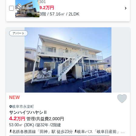
301
9.2万円
3階 / 57.16㎡ / 2LDK
アパート
NEW
岐阜市永楽町
サンハイツハヤシⅡ
4.2
万円
管理/共益費2,000円
53.00㎡ (3DK) /築32年 /2階建
名鉄各務原線「田神」駅 徒歩23分
岐阜バス「岐阜日産前」バス停下車 徒歩4分