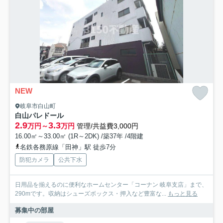
NEW
岐阜市白山町
白山パレドール
2.9
3.3
万円～
万円
管理/共益費3,000円
16.00㎡～33.00㎡ (1R～2DK) /築37年 /4階建
名鉄各務原線「田神」駅 徒歩7分
防犯カメラ
公共下水
日用品を揃えるのに便利なホームセンター「コーナン 岐阜支店」まで、
290mです。収納はシューズボックス・押入など豊富な...
もっと見る
募集中の部屋