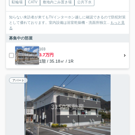
駐輪場
CATV
敷地内ごみ置き場
公共下水
知らない来訪者が来てもTVインターホン越しに確認できるので防犯対策
として優れております。室内設備は浴室乾燥機・洗面所独立...
もっと見
る
募集中の部屋
103
3.7万円
1階 / 35.18㎡ / 1R
アパート