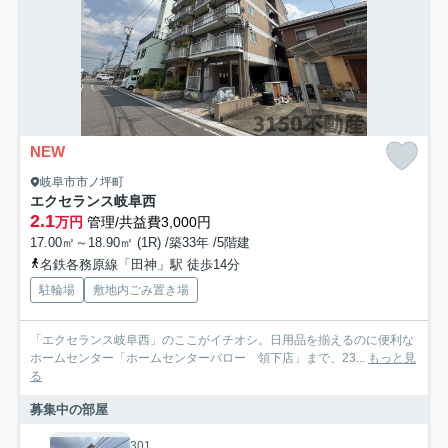
NEW
岐阜市市ノ坪町
エクセランス岐阜西
2.1
万円
管理/共益費3,000円
17.00㎡～18.90㎡ (1R) /築33年 /5階建
名鉄各務原線「田神」駅 徒歩14分
駐輪場
敷地内ごみ置き場
「エクセランス岐阜西」のここがイチオシ。日用品を揃えるのに便利な
ホームセンター「ホームセンターバロー 領下店」まで、23...
もっと見
る
募集中の部屋
301