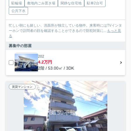
駐輪場
敷地内ごみ置き場
閑静な住宅地
駐車2台可
公共下水
忙しい朝にも嬉しい、洗面所が独立している物件。来客時にはTVインタ
ーホンで訪問者の顔を確認することができるので防犯対策に...
もっと見
る
募集中の部屋
202
4.2万円
2階 / 53.00㎡ / 3DK
賃貸マンション