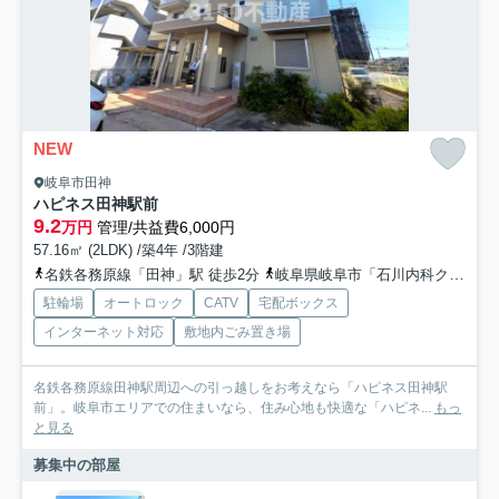
NEW
岐阜市田神
ハピネス田神駅前
9.2
万円
管理/共益費6,000円
57.16㎡ (2LDK) /築4年 /3階建
名鉄各務原線「田神」駅 徒歩2分
岐阜県岐阜市「石川内科クリニック前」バス停下車 徒歩3分
駐輪場
オートロック
CATV
宅配ボックス
インターネット対応
敷地内ごみ置き場
名鉄各務原線田神駅周辺への引っ越しをお考えなら「ハピネス田神駅
前」。岐阜市エリアでの住まいなら、住み心地も快適な「ハピネ...
もっ
と見る
募集中の部屋