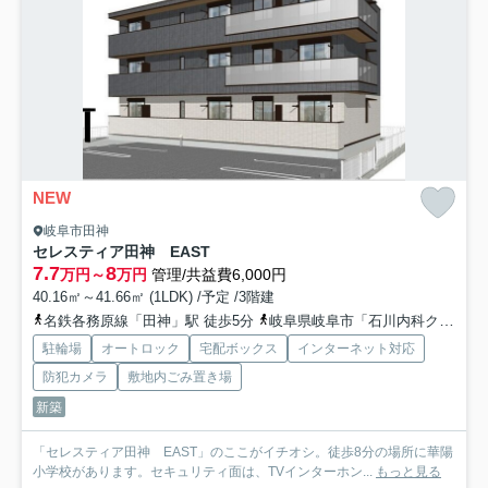
NEW
岐阜市田神
セレスティア田神 EAST
7.7
8
万円～
万円
管理/共益費6,000円
40.16㎡～41.66㎡ (1LDK) /予定 /3階建
名鉄各務原線「田神」駅 徒歩5分
岐阜県岐阜市「石川内科クリニック前」バス停下車 徒歩1分
駐輪場
オートロック
宅配ボックス
インターネット対応
防犯カメラ
敷地内ごみ置き場
新築
「セレスティア田神 EAST」のここがイチオシ。徒歩8分の場所に華陽
小学校があります。セキュリティ面は、TVインターホン...
もっと見る