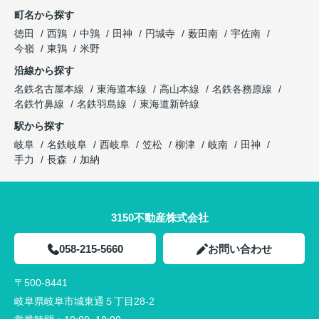
町名から探す
徳田
西鶉
中鶉
田神
円城寺
薮田南
宇佐南
今嶺
東鶉
米野
沿線から探す
名鉄名古屋本線
東海道本線
高山本線
名鉄各務原線
名鉄竹鼻線
名鉄羽島線
東海道新幹線
駅から探す
岐阜
名鉄岐阜
西岐阜
笠松
柳津
岐南
田神
手力
長森
加納
3150不動産株式会社
058-215-5660
お問い合わせ
〒500-8441
岐阜県岐阜市城東通５丁目28-2