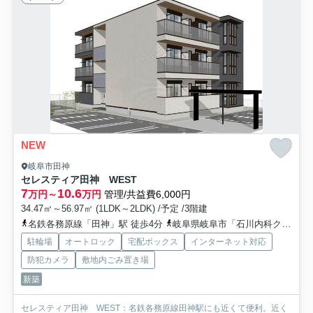
NEW
岐阜市田神
セレスティア田神 WEST
7
10.6
万円～
万円
管理/共益費6,000円
34.47㎡～56.97㎡ (1LDK～2LDK) /予定 /3階建
名鉄各務原線「田神」駅 徒歩4分
岐阜県岐阜市「石川内科クリニック前」バス停下車 徒歩1分
駐輪場
オートロック
宅配ボックス
インターネット対応
防犯カメラ
敷地内ごみ置き場
新築
セレスティア田神 WEST：名鉄各務原線田神駅にも近くて便利。近く