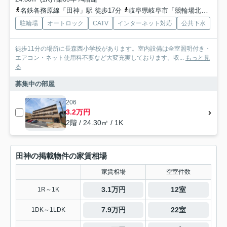
名鉄各務原線「田神」駅 徒歩17分
岐阜県岐阜市「競輪場北」バス停下車 徒歩1分
駐輪場
オートロック
CATV
インターネット対応
公共下水
徒歩11分の場所に長森西小学校があります。室内設備は全室照明付き・
エアコン・ネット使用料不要など大変充実しております。収...
もっと見
る
募集中の部屋
206
3.2万円
2階 / 24.30㎡ / 1K
田神の掲載物件の家賃相場
家賃相場
空室件数
3.1万円
12室
1R～1K
7.9万円
22室
1DK～1LDK