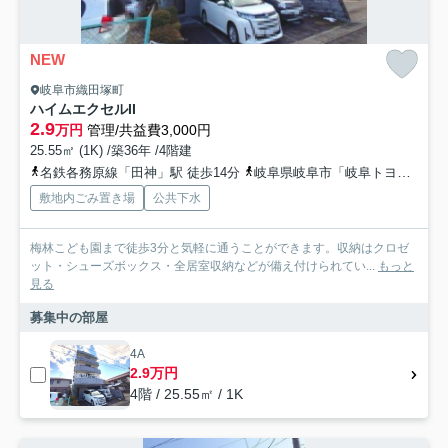
NEW
岐阜市織田塚町
ハイムエクセルII
2.9
万円
管理/共益費3,000円
25.55㎡ (1K) /築36年 /4階建
名鉄各務原線「田神」駅 徒歩14分
岐阜県岐阜市「岐阜トヨタ前」バス停下車 徒歩2分
敷地内ごみ置き場
公共下水
梅林こども園まで徒歩3分と気軽に通うことができます。収納はクロゼ
ット・シューズボックス・全居室収納などが備え付けられてい...
もっと
見る
募集中の部屋
4A
2.9万円
4階 / 25.55㎡ / 1K