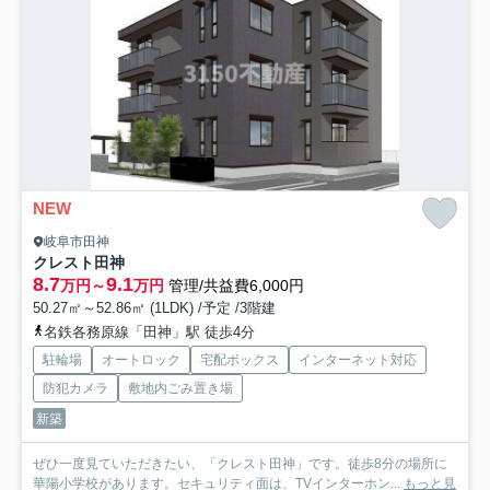
NEW
岐阜市田神
クレスト田神
8.7
9.1
万円～
万円
管理/共益費6,000円
50.27㎡～52.86㎡ (1LDK) /予定 /3階建
名鉄各務原線「田神」駅 徒歩4分
駐輪場
オートロック
宅配ボックス
インターネット対応
防犯カメラ
敷地内ごみ置き場
新築
ぜひ一度見ていただきたい、「クレスト田神」です。徒歩8分の場所に
華陽小学校があります。セキュリティ面は、TVインターホン...
もっと見