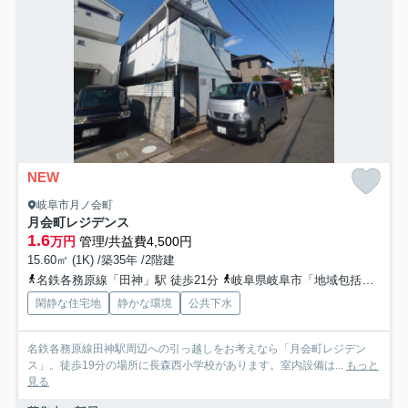
NEW
岐阜市月ノ会町
月会町レジデンス
1.6
万円
管理/共益費4,500円
15.60㎡ (1K) /築35年 /2階建
名鉄各務原線「田神」駅 徒歩21分
岐阜県岐阜市「地域包括支援センター長森」バス停下車 徒歩2分
閑静な住宅地
静かな環境
公共下水
名鉄各務原線田神駅周辺への引っ越しをお考えなら「月会町レジデン
ス」。徒歩19分の場所に長森西小学校があります。室内設備は...
もっと
見る