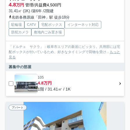
4.8
万円
管理/共益費4,500円
31.41㎡ (1K) /築6年 /2階建
名鉄各務原線「田神」駅 徒歩18分
駐輪場
CATV
宅配ボックス
インターネット対応
防犯カメラ
敷地内ごみ置き場
「ドルチェ サクラ」：岐阜市エリアの新居にピッタリ。共用部には宅
配ボックスが付いているため、好きなタイミングで荷物を受け...
もっと
見る
募集中の部屋
105
4.8万円
1階 / 31.41㎡ / 1K
アパート