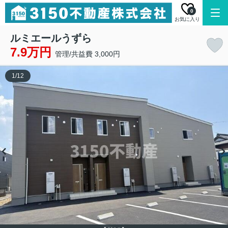
0
お気に入り
ルミエールうずら
7.9万円
管理/共益費 3,000円
1
/
12