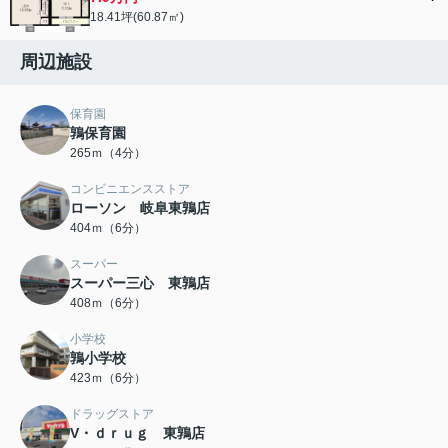
18.41坪(60.87㎡)
周辺施設
保育園
鶉保育園
265ｍ（4分）
コンビニエンスストア
ローソン 岐阜東鶉店
404ｍ（6分）
スーパー
スーパー三心 東鶉店
408ｍ（6分）
小学校
鶉小学校
423ｍ（6分）
ドラッグストア
V・ｄｒｕｇ 東鶉店