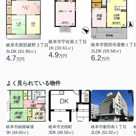
岐阜市宇佐南２丁目
岐阜市茜部寺屋敷１丁
岐阜市茜部菱野３丁目
1K (33.61㎡)
2LDK (59.58㎡)
3LDK (61.80㎡)
4.9
万円
6.2
4.7
万円
万円
よく見られている物件
岐阜市細畑塚浦
岐阜市光樹町
岐阜市薮田南１丁目
3K (44.60㎡)
3DK (48.59㎡)
2LDK (52.92㎡)
1