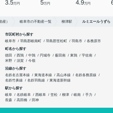
3.5
5
4.9
万円
万円
万円
動産）
岐阜市の不動産一覧
柳津駅
ルミエールうずら
市区町村から探す
岐阜市
羽島郡岐南町
羽島郡笠松町
羽島市
各務原市
町名から探す
徳田
西鶉
中鶉
円城寺
薮田南
東鶉
宇佐南
米野
須賀
今嶺
沿線から探す
名鉄名古屋本線
東海道本線
高山本線
名鉄各務原線
名鉄竹鼻線
名鉄羽島線
東海道新幹線
駅から探す
岐阜
名鉄岐阜
西岐阜
笠松
柳津
岐南
手力
長森
高田橋
田神