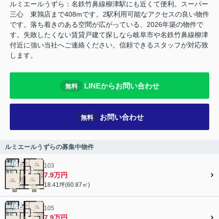
ルミエールうずら：名鉄竹鼻線柳津駅にも近くて便利。スーパー
三心 東鶉店まで408mです。2駅利用可能なアクセスの良い物件
です。落ち着きのある空間が広がっている、2026年築の物件で
す。失敗したくない賃貸戸建て探しなら岐阜市や名鉄竹鼻線柳津
付近に強い当社へご連絡ください。信頼できるスタッフが対応致
します。
LINEからお問い合わせ
無料
お問い合わせ
無料
ルミエールうずらの募集中物件
103
7.9万円
18.41坪(60.87㎡)
105
7.9万円