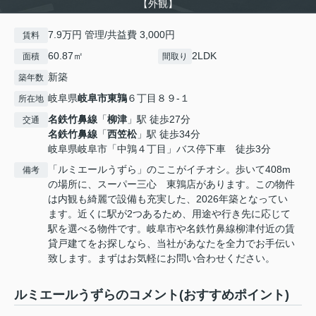
【外観】
7.9万円 管理/共益費 3,000円
賃料
60.87㎡
2LDK
面積
間取り
新築
築年数
岐阜県
岐阜市
東鶉
６丁目８９-１
所在地
名鉄竹鼻線
「
柳津
」駅 徒歩27分
交通
名鉄竹鼻線
「
西笠松
」駅 徒歩34分
岐阜県岐阜市「中鶉４丁目」バス停下車 徒歩3分
「ルミエールうずら」のここがイチオシ。歩いて408m
備考
の場所に、スーパー三心 東鶉店があります。この物件
は内観も綺麗で設備も充実した、2026年築となってい
ます。近くに駅が2つあるため、用途や行き先に応じて
駅を選べる物件です。岐阜市や名鉄竹鼻線柳津付近の賃
貸戸建てをお探しなら、当社があなたを全力でお手伝い
致します。まずはお気軽にお問い合わせください。
ルミエールうずらのコメント(おすすめポイント)