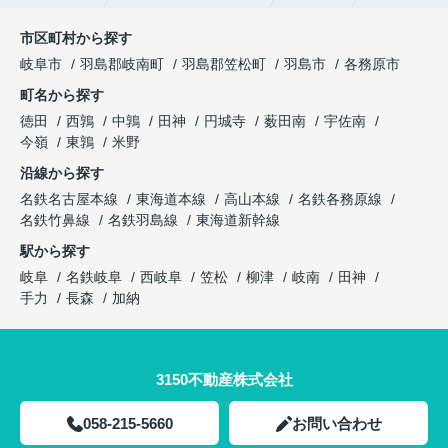
市区町村から探す
岐阜市
羽島郡岐南町
羽島郡笠松町
羽島市
各務原市
町名から探す
徳田
西鶉
中鶉
田神
円城寺
薮田南
宇佐南
今嶺
東鶉
米野
沿線から探す
名鉄名古屋本線
東海道本線
高山本線
名鉄各務原線
名鉄竹鼻線
名鉄羽島線
東海道新幹線
駅から探す
岐阜
名鉄岐阜
西岐阜
笠松
柳津
岐南
田神
手力
長森
加納
3150不動産株式会社
058-215-5660
お問い合わせ