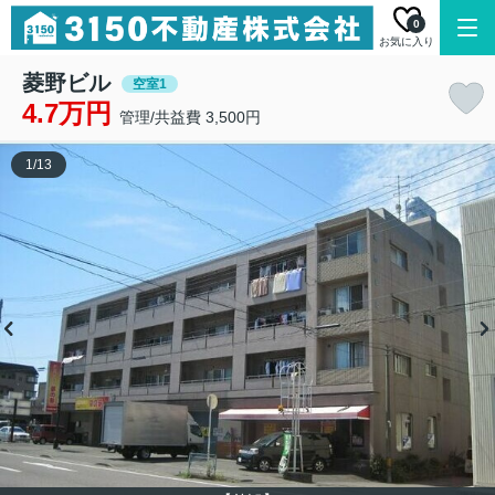
0
お気に入り
菱野ビル
空室1
4.7万円
管理/共益費 3,500円
1
/
13