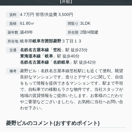
【外観】
4.7万円 管理/共益費 3,500円
賃料
61.80㎡
3LDK
面積
間取り
築49年
2階/4階建
築年数
所在階
岐阜県
岐阜市
茜部菱野
３丁目１３
所在地
名鉄名古屋本線
「
笠松
」駅 徒歩23分
交通
東海道本線
「
岐阜
」駅 徒歩40分
名鉄名古屋本線
「
名鉄岐阜
」駅 徒歩42分
菱野ビル：名鉄名古屋本線笠松駅にも近くて便利。眺望
備考
良好なマンションです。造りとデザインに関して、自信
をもって情報を提供できるマンションです。駅まで平坦
で、自転車での移動もラクな物件です。当社スタッフが
地域の賃貸情報をご提供いたします。お客様のこだわり
やご要望などございましたら、お気軽に当社へお問い合
わせ下さい。
菱野ビルのコメント(おすすめポイント)