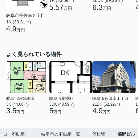
1K (33.56㎡)
2LDK (59.25㎡)
1
5.57
6.3
万円
万円
岐阜市宇佐南２丁目
1K (33.61㎡)
4.9
万円
よく見られている物件
岐阜市細畑塚浦
岐阜市光樹町
岐阜市薮田南１丁目
3K (44.60㎡)
3DK (48.59㎡)
2LDK (52.92㎡)
1
3.5
5
4.9
万円
万円
万円
サイコー不動産）
岐阜市の不動産一覧
笠松駅
菱野ビル