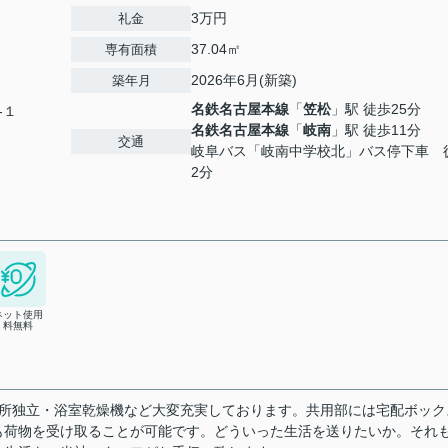
3万円
礼金
37.04㎡
専有面積
2026年6月(新築)
築年月
名鉄名古屋本線
「
笠松
」駅 徒歩25分
-１
名鉄名古屋本線
「
岐南
」駅 徒歩11分
交通
岐阜バス「岐南中学校北」バス停下車 
2分
ネット使用
料無料
面所独立・浴室乾燥機など大変充実しております。共用部には宅配ボック
も荷物を受け取ることが可能です。どういった生活を送りたいか。それ