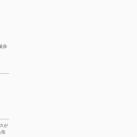
徒歩
スが
も住