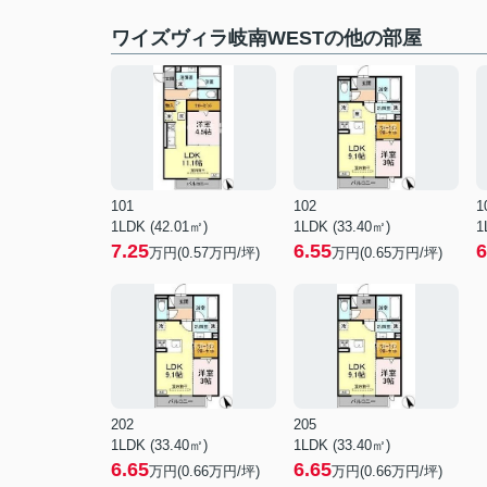
ワイズヴィラ岐南WESTの他の部屋
101
102
1
1LDK (42.01㎡)
1LDK (33.40㎡)
1
7.25
6.55
6
万円(
0.57
万円/坪)
万円(
0.65
万円/坪)
202
205
1LDK (33.40㎡)
1LDK (33.40㎡)
6.65
6.65
万円(
0.66
万円/坪)
万円(
0.66
万円/坪)