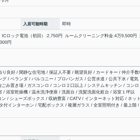
円/月
即時
入居可能時期
00円 ICロック電池（初回）:2,750円 ルームクリーニング料金:4万9,500円
300円
当り良好 / 閑静な住宅地 / 保証人不要 / 眺望良好 / カードキー / 仲介手
グ / ベランダ / バルコニー / プロパンガス / 公営水道 / 公共下水 / 電気
敷地内ごみ置き場 / ガスコンロ / コンロ２口以上 / システムキッチン / コン
 / 浴室乾燥機 / 温水洗浄便座 / 洗面台 / 洗髪洗面化粧台 / 浴室１坪以
コン / シューズボックス / 収納豊富 / CATV / インターネット対応 / ネッ
タ付インターホン / 宅配ボックス / 複層ガラス / 全室照明付き / 最上階 /