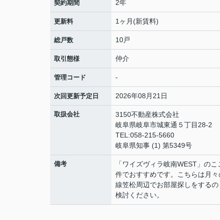
2年
契約期間
1ヶ月(新賃料)
更新料
10戸
総戸数
仲介
取引態様
-
管理コード
2026年08月21日
次回更新予定日
取扱会社
3150不動産株式会社
岐阜県岐阜市城東通５丁目28-2
TEL:058-215-5660
岐阜県知事 (1) 第5349号
備考
「ワイズヴィラ岐南WEST」の
件でおすすめです。こちらは月々
線笠松周辺でお部屋探しをするの
検討ください。