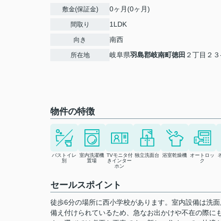
0ヶ月(0ヶ月)
敷金(保証金)
1LDK
間取り
南西
向き
岐阜県
羽島郡岐南町
徳田
２丁目２３
所在地
物件の特徴
バストイレ
室内洗濯機
TVモニタ付
独立洗面台
浴室乾燥機
オートロッ
別
置場
きインター
ク
ホン
セールスポイント
徒歩6分の場所に西小学校があります。室内設備は洗
備え付けられているため、急なお出かけや不在の際に