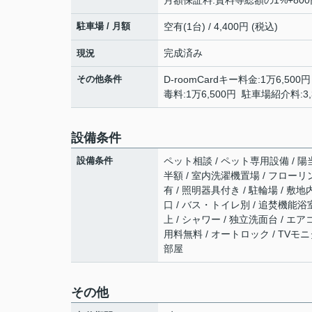
月額保証料:賃料等総額の1%+800
駐車場 / 月額
空有(1台) / 4,400円 (税込)
完成済み
現況
その他条件
D-roomCardキー料金:1万6,5
毒料:1万6,500円 駐車場紹介料:3,
設備条件
設備条件
ペット相談 / ペット専用設備 / 陽
半額 / 室内洗濯機置場 / フローリン
有 / 照明器具付き / 駐輪場 / 
口 / バス・トイレ別 / 追焚機能浴室
上 / シャワー / 独立洗面台 / エア
用料無料 / オートロック / TVモニ
部屋
その他