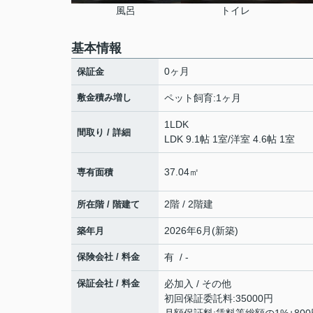
風呂
トイレ
基本情報
0ヶ月
保証金
敷金積み増し
ペット飼育:1ヶ月
1LDK
間取り / 詳細
LDK 9.1帖 1室
/
洋室 4.6帖 1室
37.04㎡
専有面積
2階 / 2階建
所在階 / 階建て
2026年6月(新築)
築年月
保険会社 / 料金
有 / -
保証会社 / 料金
必加入 / その他
初回保証委託料:35000円