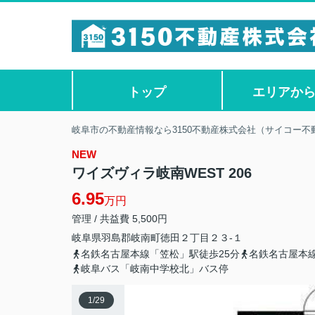
トップ
エリアか
岐阜市の不動産情報なら3150不動産株式会社（サイコー不
NEW
ワイズヴィラ岐南WEST 206
6.95
万円
管理 / 共益費 5,500円
岐阜県
羽島郡岐南町
徳田
２丁目２３-１
名鉄名古屋本線「笠松」駅徒歩25分
名鉄名古屋本線
岐阜バス「岐南中学校北」バス停
1
/
29