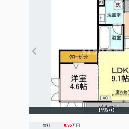
【間取り】
6.95
万円
賃料