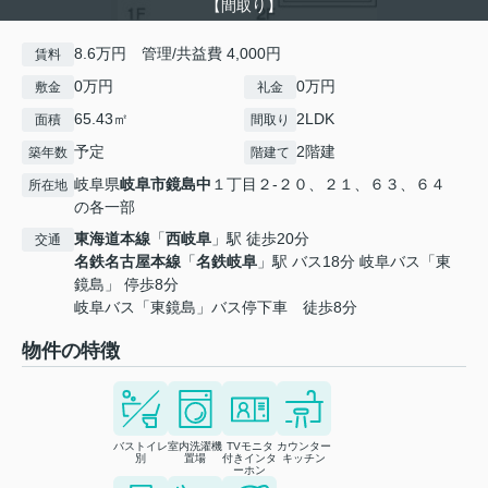
【間取り】
8.6万円 管理/共益費 4,000円
賃料
0万円
0万円
敷金
礼金
65.43㎡
2LDK
面積
間取り
予定
2階建
築年数
階建て
岐阜県
岐阜市
鏡島中
１丁目２-２０、２１、６３、６４
所在地
の各一部
東海道本線
「
西岐阜
」駅 徒歩20分
交通
名鉄名古屋本線
「
名鉄岐阜
」駅 バス18分 岐阜バス「東
鏡島」 停歩8分
岐阜バス「東鏡島」バス停下車 徒歩8分
物件の特徴
バストイレ
室内洗濯機
TVモニタ
カウンター
別
置場
付きインタ
キッチン
ーホン