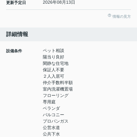
2026年08月13日
更新予定日
情報の見方
詳細情報
ペット相談
設備条件
陽当り良好
閑静な住宅地
保証人不要
２人入居可
仲介手数料半額
室内洗濯機置場
フローリング
専用庭
ベランダ
バルコニー
プロパンガス
公営水道
公共下水