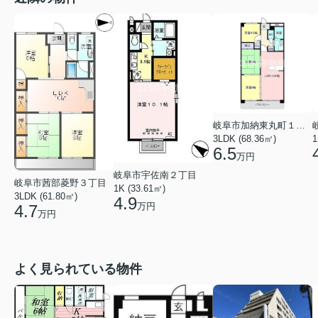
岐阜市加納東丸町１丁目
3LDK (68.36㎡)
1
6.5
万円
岐阜市宇佐南２丁目
岐阜市茜部菱野３丁目
1K (33.61㎡)
3LDK (61.80㎡)
4.9
万円
4.7
万円
よく見られている物件