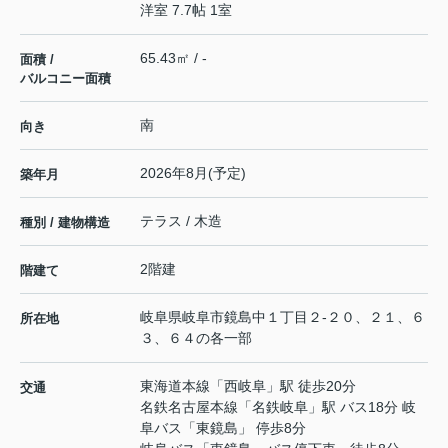
洋室 7.7帖 1室
65.43㎡ / -
面積 /
バルコニー面積
南
向き
2026年8月(予定)
築年月
テラス / 木造
種別 / 建物構造
2階建
階建て
岐阜県
岐阜市
鏡島中
１丁目２-２０、２１、６
所在地
３、６４の各一部
東海道本線
「
西岐阜
」駅 徒歩20分
交通
名鉄名古屋本線
「
名鉄岐阜
」駅 バス18分 岐
阜バス「東鏡島」 停歩8分