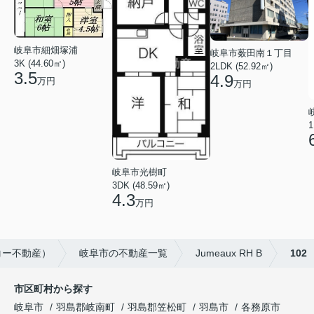
岐阜市細畑塚浦
岐阜市薮田南１丁目
3K (44.60㎡)
2LDK (52.92㎡)
3.5
4.9
万円
万円
1
岐阜市光樹町
3DK (48.59㎡)
4.3
万円
コー不動産）
岐阜市の不動産一覧
Jumeaux RH B
102
市区町村から探す
岐阜市
羽島郡岐南町
羽島郡笠松町
羽島市
各務原市