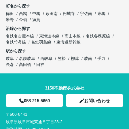
町名から探す
徳田
西鶉
中鶉
薮田南
円城寺
宇佐南
東鶉
米野
今嶺
須賀
沿線から探す
名鉄名古屋本線
東海道本線
高山本線
名鉄各務原線
名鉄竹鼻線
名鉄羽島線
東海道新幹線
駅から探す
岐阜
名鉄岐阜
西岐阜
笠松
柳津
岐南
手力
長森
高田橋
田神
3150不動産株式会社
058-215-5660
お問い合わせ
〒500-8441
岐阜県岐阜市城東通５丁目28-2