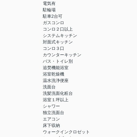
電気有
駐輪場
駐車2台可
ガスコンロ
コンロ２口以上
システムキッチン
対面式キッチン
コンロ３口
カウンターキッチン
バス・トイレ別
追焚機能浴室
浴室乾燥機
温水洗浄便座
洗面台
洗髪洗面化粧台
浴室１坪以上
シャワー
独立洗面台
エアコン
床下収納
ウォークインクロゼット