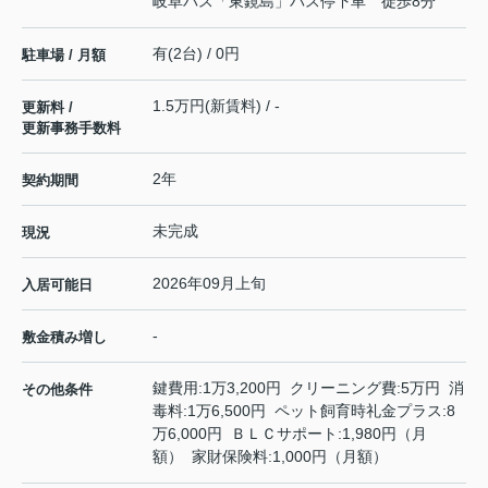
岐阜バス「東鏡島」バス停下車 徒歩8分
有(2台) / 0円
駐車場 / 月額
1.5万円(新賃料) / -
更新料 /
更新事務手数料
2年
契約期間
未完成
現況
2026年09月上旬
入居可能日
-
敷金積み増し
鍵費用:1万3,200円 クリーニング費:5万円 消
その他条件
毒料:1万6,500円 ペット飼育時礼金プラス:8
万6,000円 ＢＬＣサポート:1,980円（月
額） 家財保険料:1,000円（月額）