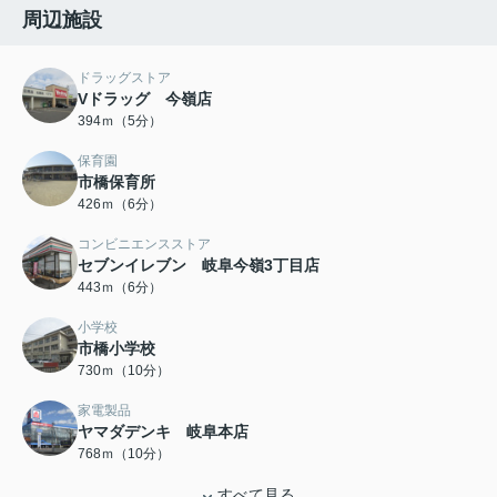
周辺施設
ドラッグストア
Vドラッグ 今嶺店
394ｍ（5分）
保育園
市橋保育所
426ｍ（6分）
コンビニエンスストア
セブンイレブン 岐阜今嶺3丁目店
443ｍ（6分）
小学校
市橋小学校
730ｍ（10分）
家電製品
ヤマダデンキ 岐阜本店
768ｍ（10分）
すべて見る