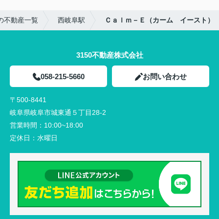
の不動産一覧
西岐阜駅
Ｃａｌｍ－Ｅ（カーム イースト）
3150不動産株式会社
058-215-5660
お問い合わせ
〒500-8441
岐阜県岐阜市城東通５丁目28-2
営業時間：
10:00~18:00
定休日：
水曜日