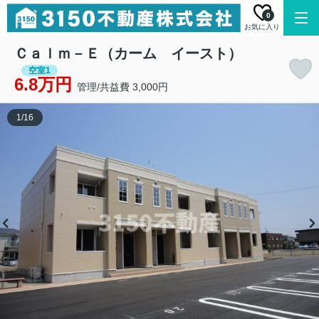
0
お気に入り
Ｃａｌｍ－Ｅ（カーム イースト）
空室1
6.8万円
管理/共益費 3,000円
1
/
16