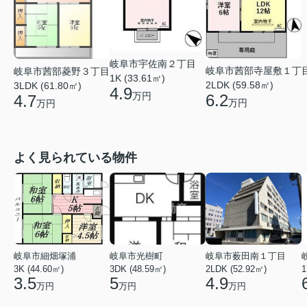
岐阜市宇佐南２丁目
岐阜市茜部寺屋敷１丁
岐阜市茜部菱野３丁目
1K (33.61㎡)
2LDK (59.58㎡)
3LDK (61.80㎡)
4.9
万円
6.2
4.7
万円
万円
よく見られている物件
岐阜市細畑塚浦
岐阜市光樹町
岐阜市薮田南１丁目
3K (44.60㎡)
3DK (48.59㎡)
2LDK (52.92㎡)
1
3.5
5
4.9
万円
万円
万円