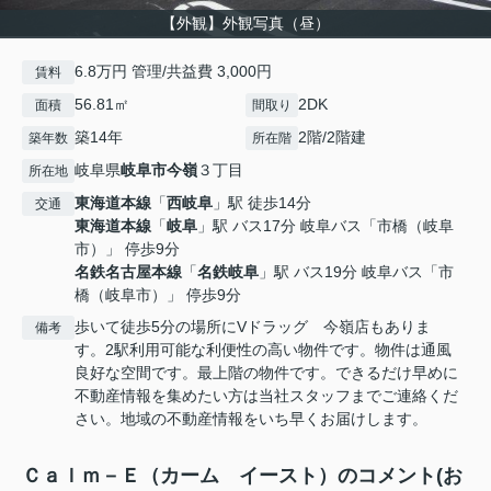
【外観】外観写真（昼）
6.8万円 管理/共益費 3,000円
賃料
56.81㎡
2DK
面積
間取り
築14年
2階/2階建
築年数
所在階
岐阜県
岐阜市
今嶺
３丁目
所在地
東海道本線
「
西岐阜
」駅 徒歩14分
交通
東海道本線
「
岐阜
」駅 バス17分 岐阜バス「市橋（岐阜
市）」 停歩9分
名鉄名古屋本線
「
名鉄岐阜
」駅 バス19分 岐阜バス「市
橋（岐阜市）」 停歩9分
歩いて徒歩5分の場所にVドラッグ 今嶺店もありま
備考
す。2駅利用可能な利便性の高い物件です。物件は通風
良好な空間です。最上階の物件です。できるだけ早めに
不動産情報を集めたい方は当社スタッフまでご連絡くだ
さい。地域の不動産情報をいち早くお届けします。
Ｃａｌｍ－Ｅ（カーム イースト）のコメント(お