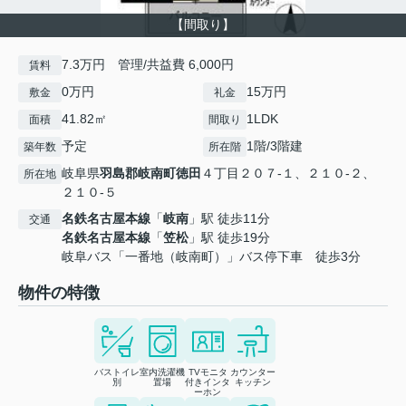
【間取り】
7.3万円 管理/共益費 6,000円
賃料
0万円
15万円
敷金
礼金
41.82㎡
1LDK
面積
間取り
予定
1階/3階建
築年数
所在階
岐阜県
羽島郡岐南町
徳田
４丁目２０７-１、２１０-２、
所在地
２１０-５
名鉄名古屋本線
「
岐南
」駅 徒歩11分
交通
名鉄名古屋本線
「
笠松
」駅 徒歩19分
岐阜バス「一番地（岐南町）」バス停下車 徒歩3分
物件の特徴
バストイレ
室内洗濯機
TVモニタ
カウンター
別
置場
付きインタ
キッチン
ーホン