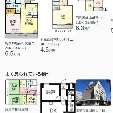
羽島郡岐南町野中３丁目
2LDK (62.50㎡)
1
6.3
万円
羽島郡岐南町八剣４丁目
羽島郡岐南町伏屋２丁目
1K (31.40㎡)
4.5
2DK (53.48㎡)
万円
6.5
万円
よく見られている物件
岐阜市細畑塚浦
岐阜市薮田南１丁目