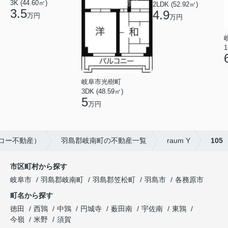
3K (44.60㎡)
2LDK (52.92㎡)
3.5
4.9
万円
万円
1
岐阜市光樹町
3DK (48.59㎡)
5
万円
イコー不動産）
羽島郡岐南町の不動産一覧
raum Y
105
市区町村から探す
岐阜市
羽島郡岐南町
羽島郡笠松町
羽島市
各務原市
町名から探す
徳田
西鶉
中鶉
円城寺
薮田南
宇佐南
東鶉
今嶺
米野
須賀