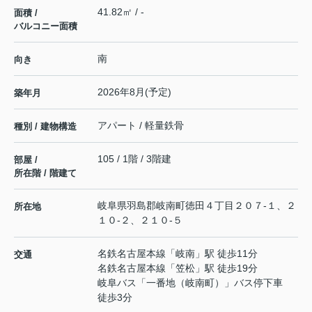
41.82㎡ / -
面積 /
バルコニー面積
南
向き
2026年8月(予定)
築年月
アパート / 軽量鉄骨
種別 / 建物構造
105 / 1階 / 3階建
部屋 /
所在階 / 階建て
岐阜県
羽島郡岐南町
徳田
４丁目２０７-１、２
所在地
１０-２、２１０-５
名鉄名古屋本線
「
岐南
」駅 徒歩11分
交通
名鉄名古屋本線
「
笠松
」駅 徒歩19分
岐阜バス「一番地（岐南町）」バス停下車
徒歩3分