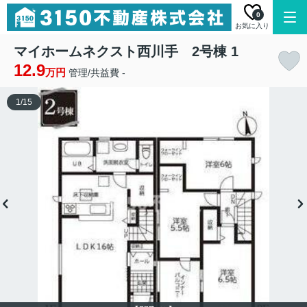
0
お気に入り
マイホームネクスト西川手 2号棟 1
12.9
万円
管理/共益費 -
1
/
15