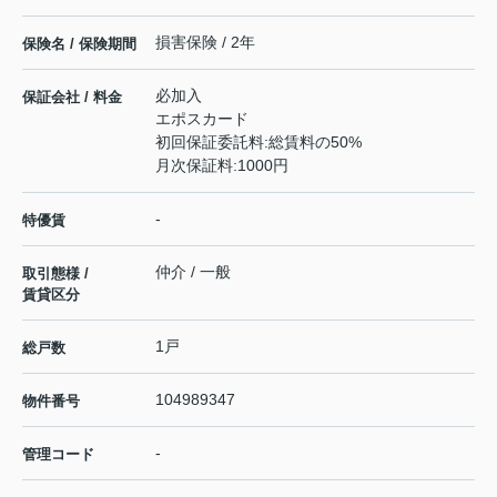
損害保険 / 2年
保険名 / 保険期間
必加入
保証会社 / 料金
エポスカード
初回保証委託料:総賃料の50%
月次保証料:1000円
-
特優賃
仲介 / 一般
取引態様 /
賃貸区分
1戸
総戸数
104989347
物件番号
-
管理コード