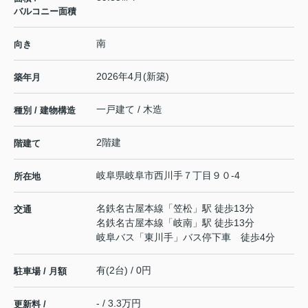
バルコニー面積
南
向き
2026年4月(新築)
築年月
一戸建て / 木造
種別 / 建物構造
2階建
階建て
岐阜県
岐阜市
西川手
７丁目９０-4
所在地
名鉄名古屋本線
「
笠松
」駅 徒歩13分
交通
名鉄名古屋本線
「
岐南
」駅 徒歩13分
岐阜バス「東川手」バス停下車 徒歩4分
有(2台) / 0円
駐車場 / 月額
- / 3.3万円
更新料 /