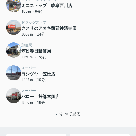
ミニストップ 岐阜西川店
459ｍ（6分）
ドラッグストア
クスリのアオキ茜部神清寺店
1067ｍ（14分）
郵便局
笠松春日郵便局
1150ｍ（15分）
スーパー
ヨシヅヤ 笠松店
1448ｍ（19分）
スーパー
バロー 茜部本郷店
1507ｍ（19分）
すべて見る