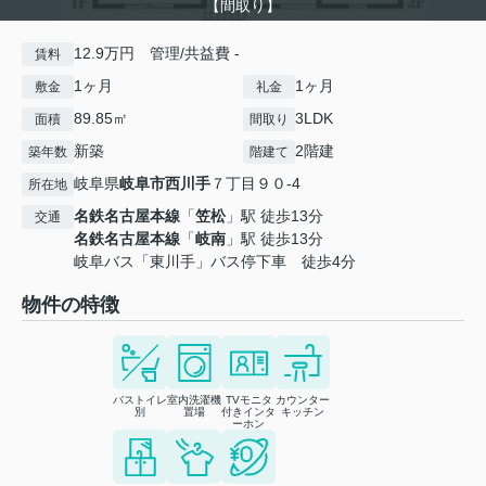
【間取り】
12.9万円 管理/共益費 -
賃料
1ヶ月
1ヶ月
敷金
礼金
89.85㎡
3LDK
面積
間取り
新築
2階建
築年数
階建て
岐阜県
岐阜市
西川手
７丁目９０-4
所在地
名鉄名古屋本線
「
笠松
」駅 徒歩13分
交通
名鉄名古屋本線
「
岐南
」駅 徒歩13分
岐阜バス「東川手」バス停下車 徒歩4分
物件の特徴
バストイレ
室内洗濯機
TVモニタ
カウンター
別
置場
付きインタ
キッチン
ーホン