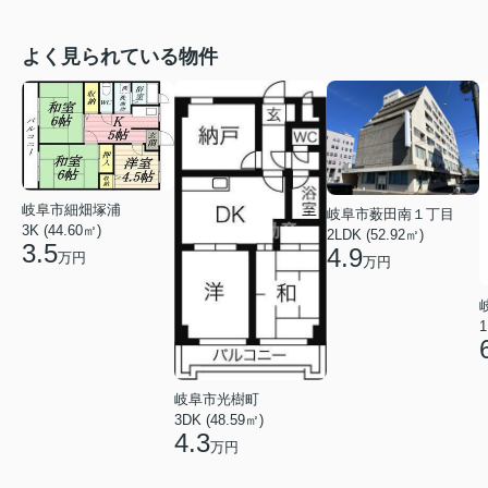
よく見られている物件
岐阜市細畑塚浦
岐阜市薮田南１丁目
3K (44.60㎡)
2LDK (52.92㎡)
3.5
4.9
万円
万円
1
岐阜市光樹町
3DK (48.59㎡)
4.3
万円