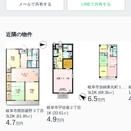
メールで共有する
LINEで共有する
近隣の物件
岐阜市加納東丸町１丁目
3LDK (68.36㎡)
1
6.5
万円
岐阜市宇佐南２丁目
岐阜市茜部菱野３丁目
1K (33.61㎡)
3LDK (61.80㎡)
4.9
万円
4.7
万円