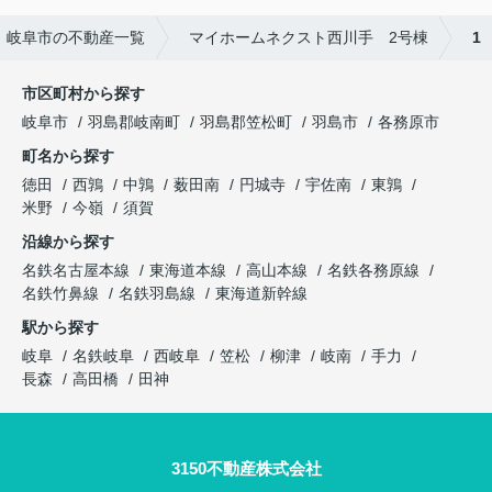
岐阜市の不動産一覧
マイホームネクスト西川手 2号棟
1
市区町村から探す
岐阜市
羽島郡岐南町
羽島郡笠松町
羽島市
各務原市
町名から探す
徳田
西鶉
中鶉
薮田南
円城寺
宇佐南
東鶉
米野
今嶺
須賀
沿線から探す
名鉄名古屋本線
東海道本線
高山本線
名鉄各務原線
名鉄竹鼻線
名鉄羽島線
東海道新幹線
駅から探す
岐阜
名鉄岐阜
西岐阜
笠松
柳津
岐南
手力
長森
高田橋
田神
3150不動産株式会社