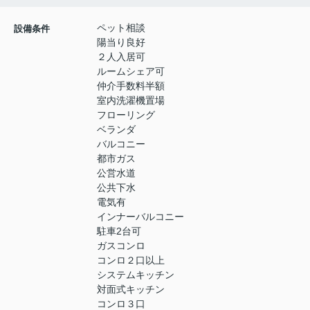
ペット相談
設備条件
陽当り良好
２人入居可
ルームシェア可
仲介手数料半額
室内洗濯機置場
フローリング
ベランダ
バルコニー
都市ガス
公営水道
公共下水
電気有
インナーバルコニー
駐車2台可
ガスコンロ
コンロ２口以上
システムキッチン
対面式キッチン
コンロ３口