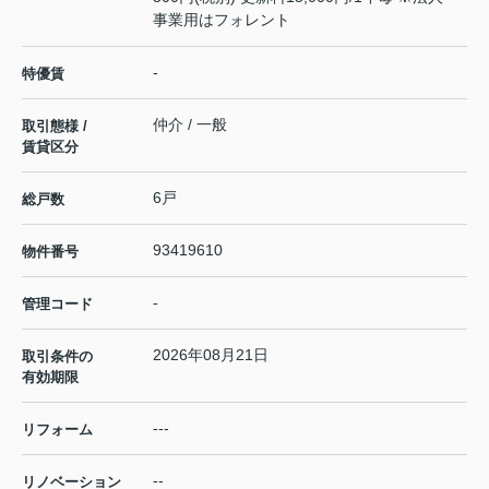
事業用はフォレント
-
特優賃
仲介 / 一般
取引態様 /
賃貸区分
6戸
総戸数
93419610
物件番号
-
管理コード
2026年08月21日
取引条件の
有効期限
---
リフォーム
--
リノベーション