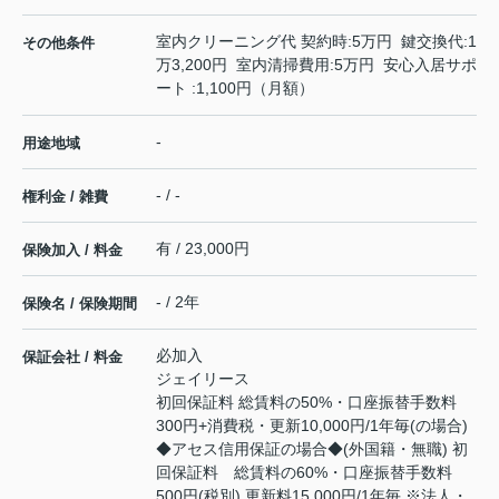
室内クリーニング代 契約時:5万円 鍵交換代:1
その他条件
万3,200円 室内清掃費用:5万円 安心入居サポ
ート :1,100円（月額）
-
用途地域
- / -
権利金 / 雑費
有 / 23,000円
保険加入 / 料金
- / 2年
保険名 / 保険期間
必加入
保証会社 / 料金
ジェイリース
初回保証料 総賃料の50%・口座振替手数料
300円+消費税・更新10,000円/1年毎(の場合)
◆アセス信用保証の場合◆(外国籍・無職) 初
回保証料 総賃料の60%・口座振替手数料
500円(税別) 更新料15,000円/1年毎 ※法人・