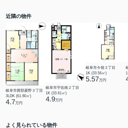
近隣の物件
岐阜市今嶺３丁目
1K (33.56㎡)
1
5.57
万円
岐阜市宇佐南２丁目
岐阜市茜部菱野３丁目
1K (33.61㎡)
3LDK (61.80㎡)
4.9
万円
4.7
万円
よく見られている物件