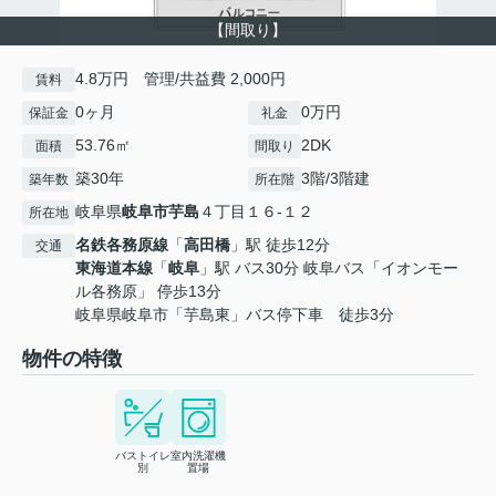
【間取り】
4.8万円 管理/共益費 2,000円
賃料
0ヶ月
0万円
保証金
礼金
53.76㎡
2DK
面積
間取り
築30年
3階/3階建
築年数
所在階
岐阜県
岐阜市
芋島
４丁目１６-１２
所在地
名鉄各務原線
「
高田橋
」駅 徒歩12分
交通
東海道本線
「
岐阜
」駅 バス30分 岐阜バス「イオンモー
ル各務原」 停歩13分
岐阜県岐阜市「芋島東」バス停下車 徒歩3分
物件の特徴
バストイレ
室内洗濯機
別
置場