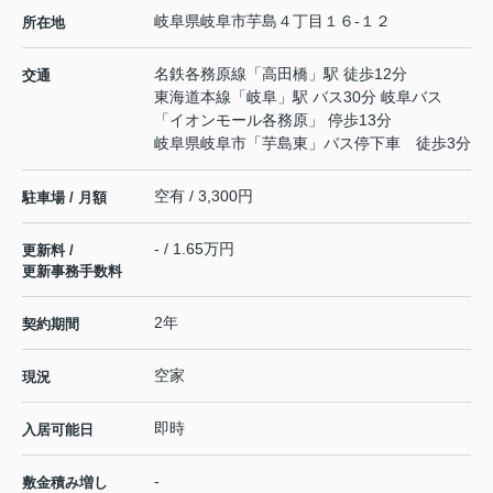
岐阜県
岐阜市
芋島
４丁目１６-１２
所在地
名鉄各務原線
「
高田橋
」駅 徒歩12分
交通
東海道本線
「
岐阜
」駅 バス30分 岐阜バス
「イオンモール各務原」 停歩13分
岐阜県岐阜市「芋島東」バス停下車 徒歩3分
空有 / 3,300円
駐車場 / 月額
- / 1.65万円
更新料 /
更新事務手数料
2年
契約期間
空家
現況
即時
入居可能日
-
敷金積み増し