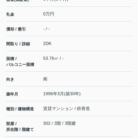
0万円
礼金
- / -
償却 / 敷引
2DK
間取り / 詳細
53.76㎡ / -
面積 /
バルコニー面積
南
向き
1996年3月(築30年)
築年月
賃貸マンション / 鉄骨造
種別 / 建物構造
302 / 3階 / 3階建
部屋 /
所在階 / 階建て