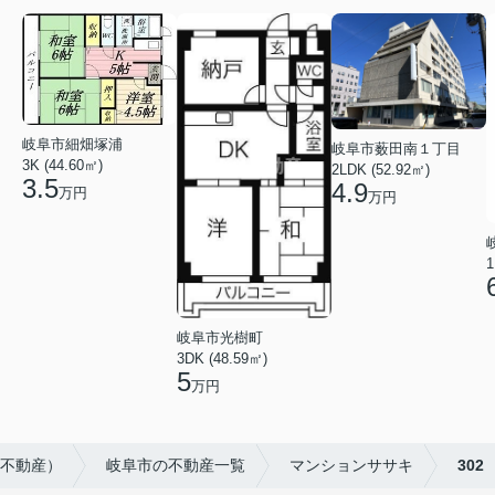
岐阜市細畑塚浦
岐阜市薮田南１丁目
3K (44.60㎡)
2LDK (52.92㎡)
3.5
4.9
万円
万円
1
岐阜市光樹町
3DK (48.59㎡)
5
万円
ー不動産）
岐阜市の不動産一覧
マンションササキ
302