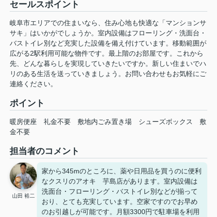
セールスポイント
岐阜市エリアでの住まいなら、住み心地も快適な「マンションサ
サキ」はいかがでしょうか。室内設備はフローリング・洗面台・
バストイレ別など充実した設備を備え付けています。移動範囲が
広がる2駅利用可能な物件です。最上階のお部屋です。これから
先、どんな暮らしを実現していきたいですか。新しい住まいでハ
リのある生活を送っていきましょう。お問い合わせもお気軽にご
連絡ください。
ポイント
暖房便座
礼金不要
敷地内ごみ置き場
シューズボックス
敷
金不要
担当者のコメント
家から345mのところに、薬や日用品を買うのに便利
なクスリのアオキ 芋島店があります。室内設備は
洗面台・フローリング・バストイレ別などが揃って
山田 裕二
おり、とても充実しています。空家ですのでお早め
のお引越しが可能です。月額3300円で駐車場を利用