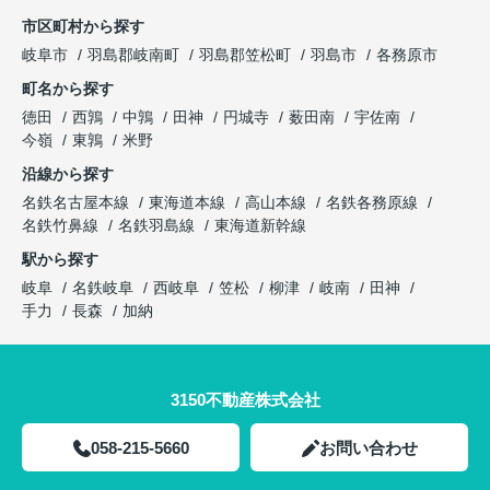
市区町村から探す
岐阜市
羽島郡岐南町
羽島郡笠松町
羽島市
各務原市
町名から探す
徳田
西鶉
中鶉
田神
円城寺
薮田南
宇佐南
今嶺
東鶉
米野
沿線から探す
名鉄名古屋本線
東海道本線
高山本線
名鉄各務原線
名鉄竹鼻線
名鉄羽島線
東海道新幹線
駅から探す
岐阜
名鉄岐阜
西岐阜
笠松
柳津
岐南
田神
手力
長森
加納
3150不動産株式会社
058-215-5660
お問い合わせ