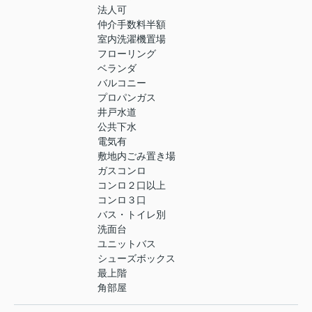
法人可
仲介手数料半額
室内洗濯機置場
フローリング
ベランダ
バルコニー
プロパンガス
井戸水道
公共下水
電気有
敷地内ごみ置き場
ガスコンロ
コンロ２口以上
コンロ３口
バス・トイレ別
洗面台
ユニットバス
シューズボックス
最上階
角部屋