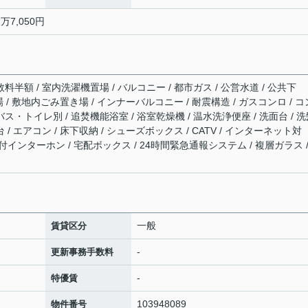
万7,050円
料半額 / 室内洗濯機置場 / バルコニー / 都市ガス / 公営水道 / 公共下
輪場 / 敷地内ごみ置き場 / インナーバルコニー / 耐震構造 / ガスコンロ / コ
バス・トイレ別 / 追焚機能浴室 / 浴室乾燥機 / 温水洗浄便座 / 洗面台 / 
 / エアコン / 床下収納 / シューズボックス / CATV / インターネット対
タ付インターホン / 宅配ボックス / 24時間緊急通報システム / 複層ガラス /
一般
賃貸区分
-
更新事務手数料
-
特優賃
103948089
物件番号