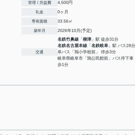
4,500円
管理 / 共益費
0ヶ月
礼金
33.56㎡
専有面積
2026年10月(予定)
築年月
名鉄竹鼻線
「
柳津
」駅 徒歩31分
名鉄名古屋本線
「
名鉄岐阜
」駅 バス28分
阜バス「鶉小学校前」 停歩3分
交通
岐阜県岐阜市「鶉公民館前」バス停下車
歩1分