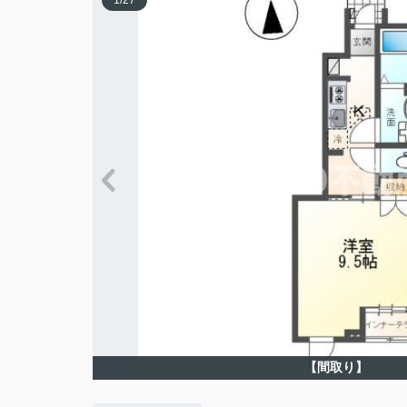
1
/
27
【間取り】