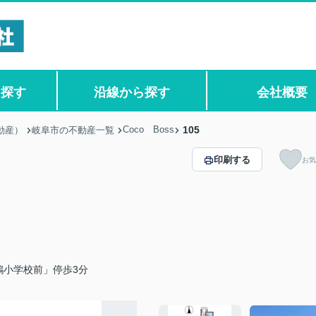
ら探す
沿線から探す
会社概要
Coco Boss
105
動産）
岐阜市の不動産一覧
印刷する
お気
鶉小学校前」停歩3分