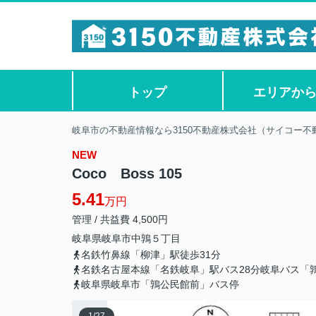
トップ
エリアか
岐阜市の不動産情報なら3150不動産株式会社（サイコー不
NEW
Coco Boss 105
5.41
万円
管理 / 共益費 4,500円
岐阜県
岐阜市
中鶉
５丁目
名鉄竹鼻線「柳津」駅徒歩31分
名鉄名古屋本線「名鉄岐阜」駅バス28分岐阜バス「
岐阜県岐阜市「鶉公民館前」バス停