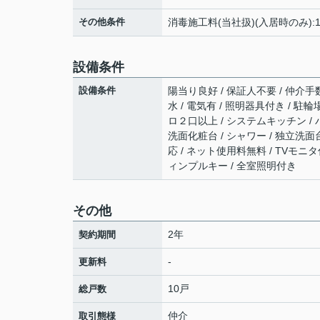
その他条件
消毒施工料(当社扱)(入居時のみ):1
設備条件
設備条件
陽当り良好 / 保証人不要 / 仲介手数
水 / 電気有 / 照明器具付き / 駐
ロ２口以上 / システムキッチン / 
洗面化粧台 / シャワー / 独立洗面台
応 / ネット使用料無料 / TVモニ
ィンプルキー / 全室照明付き
その他
2年
契約期間
-
更新料
10戸
総戸数
仲介
取引態様