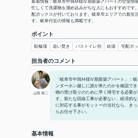
新着情報：岐阜市中鶉Ｍ様Ⅳ期新築アパートの空室情
忙しくて洗濯物を溜め込みがちな人にもおすすめです
配ボックスが付いております。岐阜市エリアでの新生
す。岐阜付近の情報も満載です。
ポイント
駐輪場
追い焚き
バストイレ別
給湯
宅配ボ
担当者のコメント
「岐阜市中鶉Ｍ様Ⅳ期新築アパート」：岐
ンターホン越しに誰が来たのかを確認でき
物の受け取りのために早く帰宅する必要が
山田 裕二
す。新たな回線工事が必要ない、経済的な
に対応する事がモットーの当社なら、きっ
らお任せ下さい。
基本情報