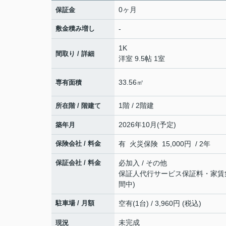
0ヶ月
保証金
敷金積み増し
-
1K
間取り / 詳細
洋室 9.5帖 1室
33.56㎡
専有面積
1階 / 2階建
所在階 / 階建て
2026年10月(予定)
築年月
保険会社 / 料金
有 火災保険 15,000円 / 2年
保証会社 / 料金
必加入 / その他
保証人代行サービス保証料・家賃集金
間中)
駐車場 / 月額
空有(1台) / 3,960円 (税込)
未完成
現況