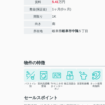
5.41
万円
賃料
1ヶ月(0ヶ月)
敷金(保証金)
1K
間取り
南
向き
岐阜県
岐阜市
中鶉
５丁目
所在地
物件の特徴
バストイレ
室内洗濯機
TVモニタ付
独立洗面台
浴室乾燥機
ネット使用
別
置場
きインター
料無料
ホン
セールスポイント