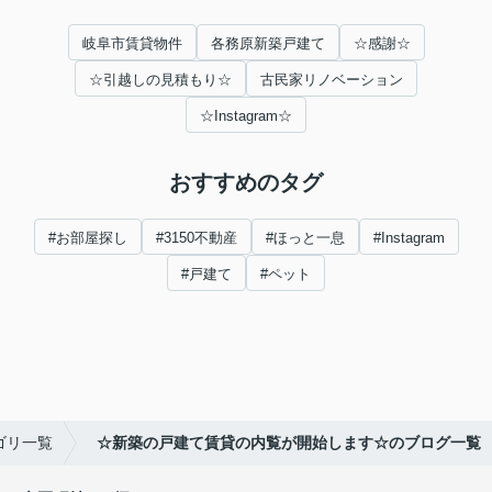
岐阜市賃貸物件
各務原新築戸建て
☆感謝☆
☆引越しの見積もり☆
古民家リノベーション
☆Instagram☆
おすすめのタグ
#お部屋探し
#3150不動産
#ほっと一息
#Instagram
#戸建て
#ペット
ゴリ一覧
☆新築の戸建て賃貸の内覧が開始します☆のブログ一覧