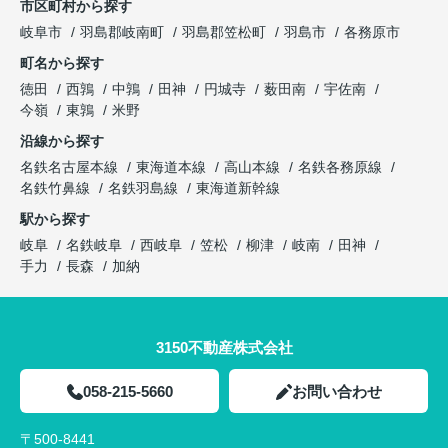
市区町村から探す
岐阜市
羽島郡岐南町
羽島郡笠松町
羽島市
各務原市
町名から探す
徳田
西鶉
中鶉
田神
円城寺
薮田南
宇佐南
今嶺
東鶉
米野
沿線から探す
名鉄名古屋本線
東海道本線
高山本線
名鉄各務原線
名鉄竹鼻線
名鉄羽島線
東海道新幹線
駅から探す
岐阜
名鉄岐阜
西岐阜
笠松
柳津
岐南
田神
手力
長森
加納
3150不動産株式会社
058-215-5660
お問い合わせ
〒500-8441