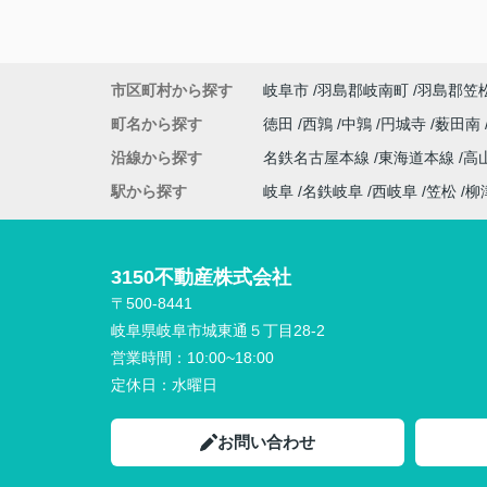
市区町村から探す
岐阜市
羽島郡岐南町
羽島郡笠
町名から探す
徳田
西鶉
中鶉
円城寺
薮田南
沿線から探す
名鉄名古屋本線
東海道本線
高
駅から探す
岐阜
名鉄岐阜
西岐阜
笠松
柳
3150不動産株式会社
〒500-8441
岐阜県岐阜市城東通５丁目28-2
営業時間：
10:00~18:00
定休日：
水曜日
お問い合わせ