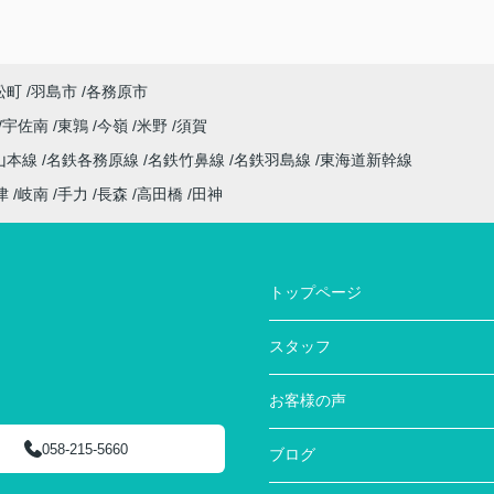
松町
羽島市
各務原市
宇佐南
東鶉
今嶺
米野
須賀
山本線
名鉄各務原線
名鉄竹鼻線
名鉄羽島線
東海道新幹線
津
岐南
手力
長森
高田橋
田神
トップページ
スタッフ
お客様の声
058-215-5660
ブログ