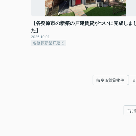
【各務原市の新築の戸建賃貸がついに完成しま
た】
2025.10.01
各務原新築戸建て
岐阜市賃貸物件
☆
#お