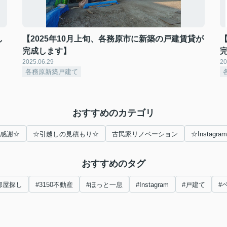
し
【2025年10月上旬、各務原市に新築の戸建賃貸が
完成します】
2025.06.29
20
各務原新築戸建て
おすすめのカテゴリ
感謝☆
☆引越しの見積もり☆
古民家リノベーション
☆Instagra
おすすめのタグ
部屋探し
#3150不動産
#ほっと一息
#Instagram
#戸建て
#