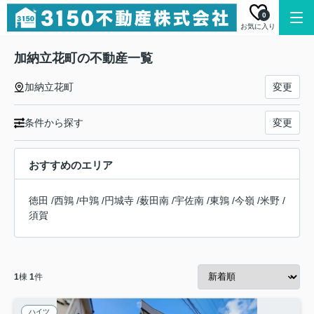
0
お気に入り
加納立花町の不動産一覧
加納立花町
変更
条件から探す
変更
おすすめのエリア
徳田
/
西鶉
/
中鶉
/
円城寺
/
薮田南
/
宇佐南
/
東鶉
/
今嶺
/
米野
/
須賀
1
棟
1
件
ハイツ