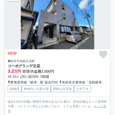
NEW
岐阜市加納立花町
コーポグランデ立花
3.2
万円
管理/共益費2,000円
24.15㎡ (1K) /築33年 /3階建
東海道本線「岐阜」駅 徒歩23分
名鉄名古屋本線「名鉄岐阜」駅 徒歩29分
駐輪場
敷地内ごみ置き場
閑静な住宅地
公共下水
徒歩13分の距離に陽南中学校があるのも魅力。室内設備はネット使用料
不要・バストイレ別などが揃っており、とても充実していま...
もっと見
る