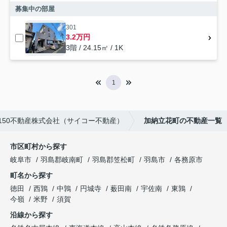
募集中の部屋
301
3.2万円
3階 / 24.15㎡ / 1K
1
150不動産株式会社（サイコー不動産）
加納立花町の不動産一覧
市区町村から探す
岐阜市
羽島郡岐南町
羽島郡笠松町
羽島市
各務原市
町名から探す
徳田
西鶉
中鶉
円城寺
薮田南
宇佐南
東鶉
今嶺
米野
須賀
沿線から探す