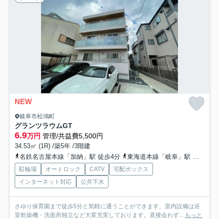
NEW
岐阜市松鴻町
グランツラウムGT
6.9
万円
管理/共益費5,500円
34.53㎡ (1R) /築5年 /3階建
名鉄名古屋本線「加納」駅 徒歩4分
東海道本線「岐阜」駅 徒歩12分
駐輪場
オートロック
CATV
宅配ボックス
インターネット対応
公共下水
さゆり保育園まで徒歩5分と気軽に通うことができます。室内設備は浴
室乾燥機・洗面所独立など大変充実しております。直接会わず...
もっと