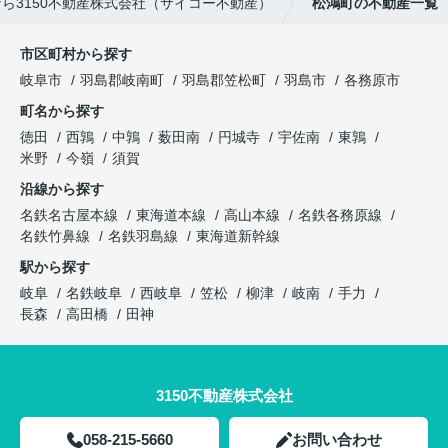
ら3150不動産株式会社（サイコー不動産）
松鴻町の不動産一覧
市区町村から探す
岐阜市
羽島郡岐南町
羽島郡笠松町
羽島市
各務原市
町名から探す
徳田
西鶉
中鶉
薮田南
円城寺
宇佐南
東鶉
米野
今嶺
須賀
沿線から探す
名鉄名古屋本線
東海道本線
高山本線
名鉄各務原線
名鉄竹鼻線
名鉄羽島線
東海道新幹線
駅から探す
岐阜
名鉄岐阜
西岐阜
笠松
柳津
岐南
手力
長森
高田橋
田神
3150不動産株式会社
058-215-5660
お問い合わせ