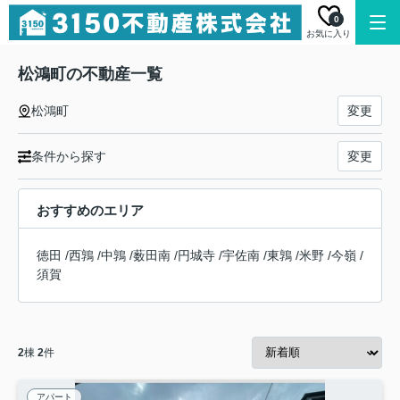
0
お気に入り
松鴻町の不動産一覧
松鴻町
変更
条件から探す
変更
おすすめのエリア
徳田
/
西鶉
/
中鶉
/
薮田南
/
円城寺
/
宇佐南
/
東鶉
/
米野
/
今嶺
/
須賀
2
棟
2
件
アパート