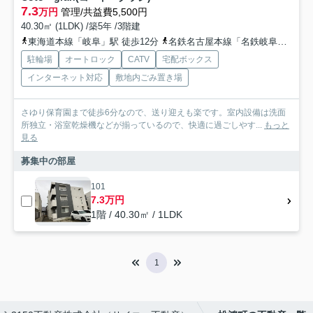
7.3
万円
管理/共益費5,500円
40.30㎡ (1LDK) /築5年 /3階建
東海道本線「岐阜」駅 徒歩12分
名鉄名古屋本線「名鉄岐阜」駅 徒歩10分
駐輪場
オートロック
CATV
宅配ボックス
インターネット対応
敷地内ごみ置き場
さゆり保育園まで徒歩6分なので、送り迎えも楽です。室内設備は洗面
所独立・浴室乾燥機などが揃っているので、快適に過ごしやす...
もっと
見る
募集中の部屋
101
7.3万円
1階 / 40.30㎡ / 1LDK
1