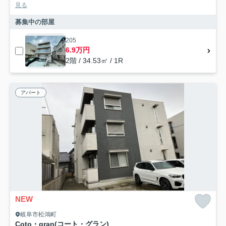
見る
募集中の部屋
205
6.9万円
2階 / 34.53㎡ / 1R
アパート
NEW
岐阜市松鴻町
Coto・gran(コート・グラン)