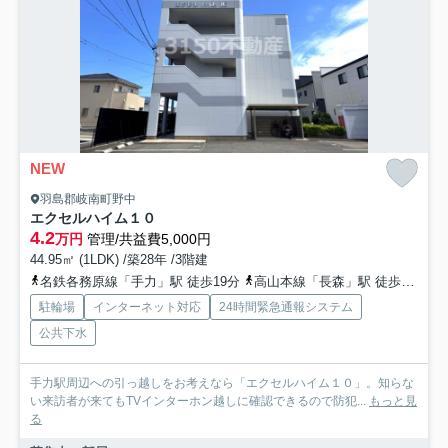
NEW
羽島郡岐南町野中
エクセルハイム１０
4.2
万円
管理/共益費5,000円
44.95㎡ (1LDK) /築28年 /3階建
名鉄各務原線「手力」駅 徒歩19分
高山本線「長森」駅 徒歩24分
駐輪場
インターネット対応
24時間緊急通報システム
公共下水
手力駅周辺への引っ越しをお考えなら「エクセルハイム１０」。知らな
い来訪者が来てもTVインターホン越しに確認できるので防犯...
もっと見
る