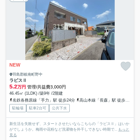
NEW
羽島郡岐南町野中
ラピスⅡ
5.2
万円
管理/共益費3,000円
46.45㎡ (1LDK) /築9年 /2階建
名鉄各務原線「手力」駅 徒歩24分
高山本線「長森」駅 徒歩30分
駐輪場
駐車2台可
公共下水
新生活を失敗せず、スタートさせたいならこちらの「ラピスⅡ」はいか
がでしょうか。梅雨や花粉など洗濯物を外干しできない時期で...
もっと
見る