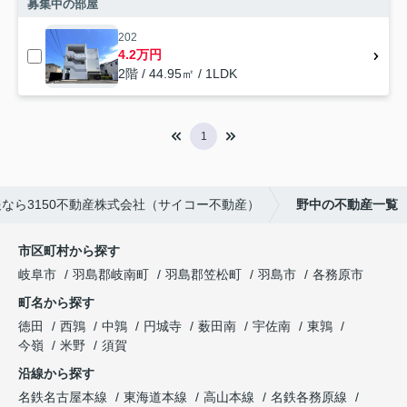
募集中の部屋
202
4.2万円
2階 / 44.95㎡ / 1LDK
1
なら3150不動産株式会社（サイコー不動産）
野中の不動産一覧
市区町村から探す
岐阜市
羽島郡岐南町
羽島郡笠松町
羽島市
各務原市
町名から探す
徳田
西鶉
中鶉
円城寺
薮田南
宇佐南
東鶉
今嶺
米野
須賀
沿線から探す
名鉄名古屋本線
東海道本線
高山本線
名鉄各務原線