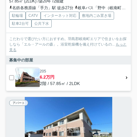
57.85㎡ (2LDK) /築20年 /2階建
名鉄各務原線「手力」駅 徒歩27分
岐阜バス「野中（岐南町）」バス停下車 徒歩2分
駐輪場
CATV
インターネット対応
敷地内ごみ置き場
駐車2台可
公共下水
こだわりで選びたい方におすすめ。羽島郡岐南町エリアで住まいをお探
しなら「エル・アールの森」。浴室乾燥機を備え付けているの...
もっと
見る
募集中の部屋
205
6.2万円
2階 / 57.85㎡ / 2LDK
アパート