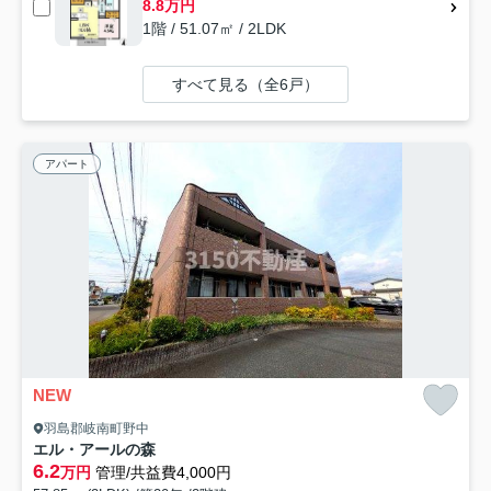
8.8万円
1階 / 51.07㎡ / 2LDK
すべて見る（全6戸）
アパート
NEW
羽島郡岐南町野中
エル・アールの森
6.2
万円
管理/共益費4,000円