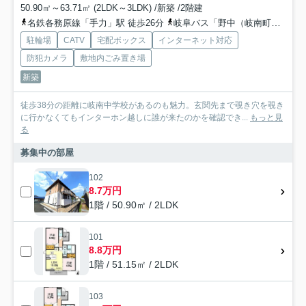
50.90㎡～63.71㎡ (2LDK～3LDK) /新築 /2階建
名鉄各務原線「手力」駅 徒歩26分
岐阜バス「野中（岐南町）」バス停下車 徒歩3分
駐輪場
CATV
宅配ボックス
インターネット対応
防犯カメラ
敷地内ごみ置き場
新築
徒歩38分の距離に岐南中学校があるのも魅力。玄関先まで覗き穴を覗き
に行かなくてもインターホン越しに誰が来たのかを確認でき...
もっと見
る
募集中の部屋
102
8.7万円
1階 / 50.90㎡ / 2LDK
101
8.8万円
1階 / 51.15㎡ / 2LDK
103