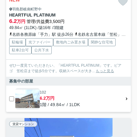
羽島郡岐南町野中
HEARTFUL PLATINUM
6.2
万円
管理/共益費3,500円
49.84㎡ (1LDK) /築16年 /3階建
名鉄各務原線「手力」駅 徒歩26分
名鉄名古屋本線「笠松」駅 バス19分 岐阜バス「野中（岐南町）」 停歩3分
駐輪場
光ファイバー
敷地内ごみ置き場
閑静な住宅地
駐車2台可
公共下水
ぜひ一度見ていただきたい、「HEARTFUL PLATINUM」です。ピア
ゴ 笠松店まで徒歩5分です。収納スペースが大き...
もっと見る
募集中の部屋
102
6.2万円
1階 / 49.84㎡ / 1LDK
賃貸マンション