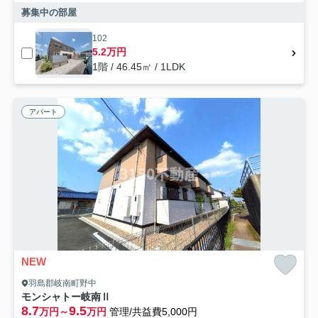
募集中の部屋
102
5.2万円
1階 / 46.45㎡ / 1LDK
アパート
NEW
羽島郡岐南町野中
モンシャトー岐南Ⅱ
8.7
9.5
万円～
万円
管理/共益費5,000円