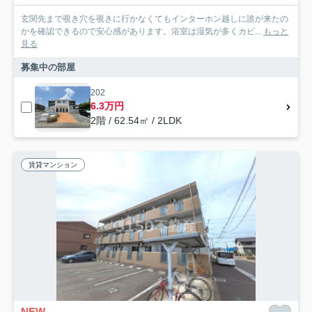
玄関先まで覗き穴を覗きに行かなくてもインターホン越しに誰が来たの
かを確認できるので安心感があります。浴室は湿気が多くカビ...
もっと
見る
募集中の部屋
202
6.3万円
2階 / 62.54㎡ / 2LDK
賃貸マンション
NEW