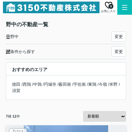
0
お気に入り
野中の不動産一覧
野中
変更
条件から探す
変更
おすすめのエリア
徳田
/
西鶉
/
中鶉
/
円城寺
/
薮田南
/
宇佐南
/
東鶉
/
今嶺
/
米野
/
須賀
7
棟
12
件
アパート