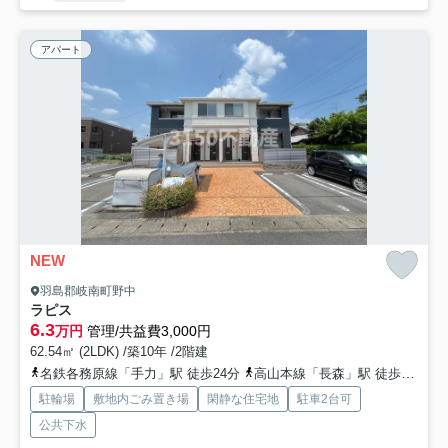
アパート
NEW
羽島郡岐南町野中
ラピス
6.3
万円
管理/共益費3,000円
62.54㎡ (2LDK) /築10年 /2階建
名鉄各務原線「手力」駅 徒歩24分
高山本線「長森」駅 徒歩29分
駐輪場
敷地内ごみ置き場
閑静な住宅地
駐車2台可
公共下水