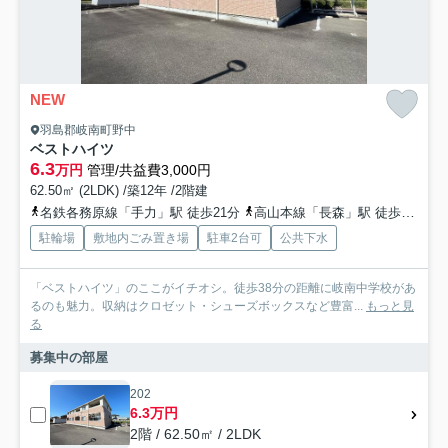
NEW
羽島郡岐南町野中
ベストハイツ
6.3
万円
管理/共益費3,000円
62.50㎡ (2LDK) /築12年 /2階建
名鉄各務原線「手力」駅 徒歩21分
高山本線「長森」駅 徒歩26分
駐輪場
敷地内ごみ置き場
駐車2台可
公共下水
「ベストハイツ」のここがイチオシ。徒歩38分の距離に岐南中学校があ
るのも魅力。収納はクロゼット・シューズボックスなど豊富...
もっと見
る
募集中の部屋
202
6.3万円
2階 / 62.50㎡ / 2LDK