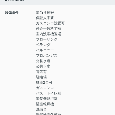
陽当り良好
設備条件
保証人不要
ガスコンロ設置可
仲介手数料半額
室内洗濯機置場
フローリング
ベランダ
バルコニー
プロパンガス
公営水道
公共下水
電気有
駐輪場
駐車2台可
ガスコンロ
バス・トイレ別
追焚機能浴室
浴室乾燥機
洗面台
洗髪洗面化粧台