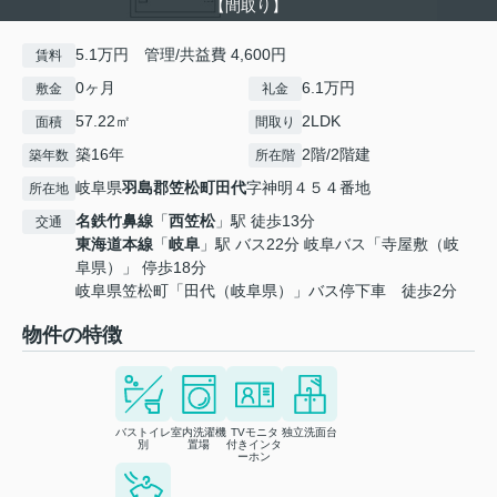
【間取り】
5.1万円 管理/共益費 4,600円
賃料
0ヶ月
6.1万円
敷金
礼金
57.22㎡
2LDK
面積
間取り
築16年
2階/2階建
築年数
所在階
岐阜県
羽島郡笠松町
田代
字神明４５４番地
所在地
名鉄竹鼻線
「
西笠松
」駅 徒歩13分
交通
東海道本線
「
岐阜
」駅 バス22分 岐阜バス「寺屋敷（岐
阜県）」 停歩18分
岐阜県笠松町「田代（岐阜県）」バス停下車 徒歩2分
物件の特徴
バストイレ
室内洗濯機
TVモニタ
独立洗面台
別
置場
付きインタ
ーホン