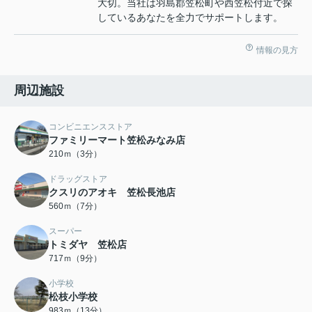
大切。当社は羽島郡笠松町や西笠松付近で探
しているあなたを全力でサポートします。
情報の見方
周辺施設
コンビニエンスストア
ファミリーマート笠松みなみ店
210ｍ（3分）
ドラッグストア
クスリのアオキ 笠松長池店
560ｍ（7分）
スーパー
トミダヤ 笠松店
717ｍ（9分）
小学校
松枝小学校
983ｍ（13分）