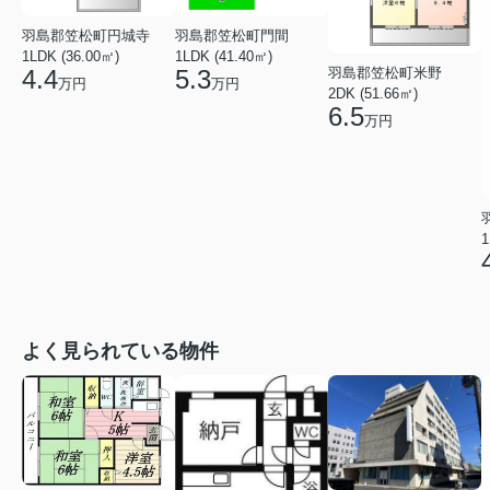
羽島郡笠松町円城寺
羽島郡笠松町門間
1LDK (36.00㎡)
1LDK (41.40㎡)
羽島郡笠松町米野
4.4
5.3
万円
万円
2DK (51.66㎡)
6.5
万円
1
よく見られている物件