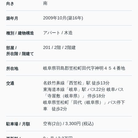
南
向き
2009年10月(築16年)
築年月
アパート / 木造
種別 / 建物構造
201 / 2階 / 2階建
部屋 /
所在階 / 階建て
岐阜県
羽島郡笠松町
田代
字神明４５４番地
所在地
名鉄竹鼻線
「
西笠松
」駅 徒歩13分
交通
東海道本線
「
岐阜
」駅 バス22分 岐阜バス
「寺屋敷（岐阜県）」 停歩18分
岐阜県笠松町「田代（岐阜県）」バス停下
車 徒歩2分
空有(2台) / 3,300円 (税込)
駐車場 / 月額