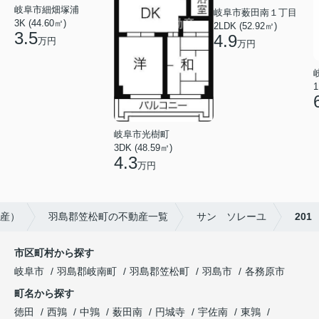
岐阜市細畑塚浦
岐阜市薮田南１丁目
3K (44.60㎡)
2LDK (52.92㎡)
3.5
4.9
万円
万円
1
岐阜市光樹町
3DK (48.59㎡)
4.3
万円
動産）
羽島郡笠松町の不動産一覧
サン ソレーユ
201
市区町村から探す
岐阜市
羽島郡岐南町
羽島郡笠松町
羽島市
各務原市
町名から探す
徳田
西鶉
中鶉
薮田南
円城寺
宇佐南
東鶉