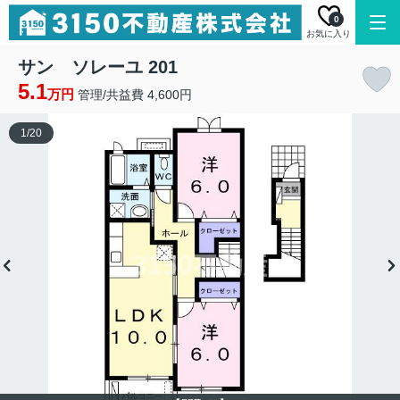
0
お気に入り
サン ソレーユ 201
5.1
万円
管理/共益費 4,600円
1
/
20