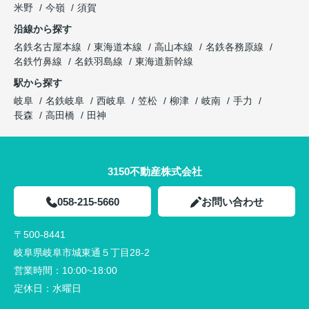
米野
今嶺
須賀
沿線から探す
名鉄名古屋本線
東海道本線
高山本線
名鉄各務原線
名鉄竹鼻線
名鉄羽島線
東海道新幹線
駅から探す
岐阜
名鉄岐阜
西岐阜
笠松
柳津
岐南
手力
長森
高田橋
田神
3150不動産株式会社
058-215-5660
お問い合わせ
〒500-8441
岐阜県岐阜市城東通５丁目28-2
営業時間：
10:00~18:00
定休日：
水曜日