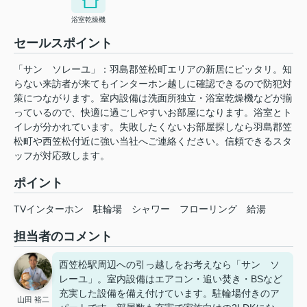
浴室乾燥機
セールスポイント
「サン ソレーユ」：羽島郡笠松町エリアの新居にピッタリ。知
らない来訪者が来てもインターホン越しに確認できるので防犯対
策につながります。室内設備は洗面所独立・浴室乾燥機などが揃
っているので、快適に過ごしやすいお部屋になります。浴室とト
イレが分かれています。失敗したくないお部屋探しなら羽島郡笠
松町や西笠松付近に強い当社へご連絡ください。信頼できるスタ
ッフが対応致します。
ポイント
TVインターホン
駐輪場
シャワー
フローリング
給湯
担当者のコメント
西笠松駅周辺への引っ越しをお考えなら「サン ソ
レーユ」。室内設備はエアコン・追い焚き・BSなど
充実した設備を備え付けています。駐輪場付きのア
山田 裕二