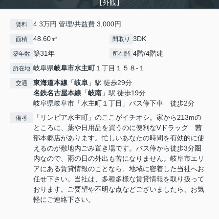
【外観】
4.3万円 管理/共益費 3,000円
賃料
48.60㎡
3DK
面積
間取り
築31年
4階/4階建
築年数
所在階
岐阜県
岐阜市
水主町
１丁目１５８-１
所在地
東海道本線
「
岐阜
」駅 徒歩29分
交通
名鉄名古屋本線
「
岐南
」駅 徒歩19分
岐阜県岐阜市「水主町１丁目」バス停下車 徒歩2分
「リンピア水主町」のここがイチオシ。家から213mの
備考
ところに、薬や日用品を買うのに便利なVドラッグ 茜
部本郷店があります。忙しいあなたの時間を有効的に使
えるのが敷地内ごみ置き場です。バス停から徒歩3分圏
内なので、雨の日の外出も苦になりません。岐阜市エリ
アにある賃貸情報のことなら、地域に密着した当社へお
任せ下さい。当社は、多種多様な賃貸情報を取り扱って
おります。ご要望や不明な点などございましたら、お気
軽にご連絡下さい。