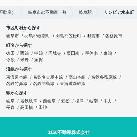
不動産）
岐阜市の不動産一覧
岐阜駅
リンピア水主町
市区町村から探す
岐阜市
羽島郡岐南町
羽島郡笠松町
羽島市
各務原市
町名から探す
徳田
西鶉
中鶉
円城寺
薮田南
宇佐南
東鶉
今嶺
米野
須賀
沿線から探す
東海道本線
名鉄名古屋本線
高山本線
名鉄各務原線
名鉄竹鼻線
名鉄羽島線
東海道新幹線
駅から探す
岐阜
名鉄岐阜
西岐阜
笠松
柳津
岐南
手力
長森
高田橋
田神
3150不動産株式会社