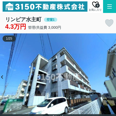
0
お気に入り
リンピア水主町
空室1
4.3万円
管理/共益費 3,000円
1
/
25