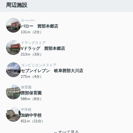
周辺施設
スーパー
バロー 茜部本郷店
131ｍ（2分）
ドラッグストア
Vドラッグ 茜部本郷店
213ｍ（3分）
コンビニエンスストア
セブンイレブン 岐阜茜部大川店
275ｍ（4分）
保育園
茜部保育園
586ｍ（8分）
中学校
加納中学校
811ｍ（11分）
すべて見る