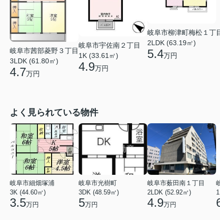
岐阜市柳津町梅松１丁
2LDK (63.19㎡)
岐阜市宇佐南２丁目
岐阜市茜部菱野３丁目
5.4
万円
1K (33.61㎡)
3LDK (61.80㎡)
4.9
万円
4.7
万円
よく見られている物件
岐阜市細畑塚浦
岐阜市光樹町
岐阜市薮田南１丁目
3K (44.60㎡)
3DK (48.59㎡)
2LDK (52.92㎡)
1
3.5
5
4.9
万円
万円
万円