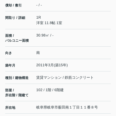
- / -
償却 / 敷引
1R
間取り / 詳細
洋室 11.8帖 1室
30.98㎡ / -
面積 /
バルコニー面積
南
向き
2011年3月(築15年)
築年月
賃貸マンション / 鉄筋コンクリート
種別 / 建物構造
102 / 1階 / 6階建
部屋 /
所在階 / 階建て
岐阜県
岐阜市
薮田南
１丁目１１番８号
所在地