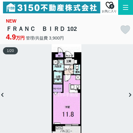
0
お気に入り
NEW
ＦＲＡＮＣ ＢＩＲＤ 102
4.9
万円
管理/共益費 3,900円
1
/
20