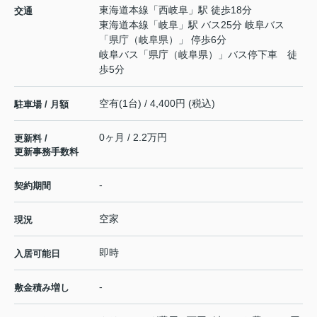
東海道本線
「
西岐阜
」駅 徒歩18分
交通
東海道本線
「
岐阜
」駅 バス25分 岐阜バス
「県庁（岐阜県）」 停歩6分
岐阜バス「県庁（岐阜県）」バス停下車 徒
歩5分
空有(1台) / 4,400円 (税込)
駐車場 / 月額
0ヶ月 / 2.2万円
更新料 /
更新事務手数料
-
契約期間
空家
現況
即時
入居可能日
-
敷金積み増し