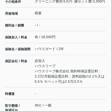
クリーニング費用:5万円 鍵セット費:3,300円
その他条件
商業
用途地域
- / -
権利金 / 雑費
有 / 18,000円
保険加入 / 料金
ハウスガード / 2年
保険名 / 保険期間
必加入
保証会社 / 料金
ハウスリーブ
ハウスリーブ株式会社 契約時保証委託料：
2.2万/月額保証委託料：賃料総額の2.2％又は
5.5％ ※ペット可は2.5万/2.5％
-
特優賃
仲介 / 一般
取引態様 /
賃貸区分