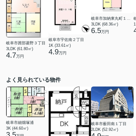
岐阜市加納東丸町１丁目
3LDK (68.36㎡)
1
6.5
万円
岐阜市宇佐南２丁目
岐阜市茜部菱野３丁目
1K (33.61㎡)
3LDK (61.80㎡)
4.9
万円
4.7
万円
よく見られている物件
岐阜市細畑塚浦
岐阜市薮田南１丁目
3K (44.60㎡)
2LDK (52.92㎡)
3.5
4.9
万円