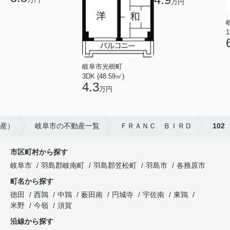
万円
1
岐阜市光樹町
3DK (48.59㎡)
4.3
万円
動産）
岐阜市の不動産一覧
ＦＲＡＮＣ ＢＩＲＤ
102
市区町村から探す
岐阜市
羽島郡岐南町
羽島郡笠松町
羽島市
各務原市
町名から探す
徳田
西鶉
中鶉
薮田南
円城寺
宇佐南
東鶉
米野
今嶺
須賀
沿線から探す