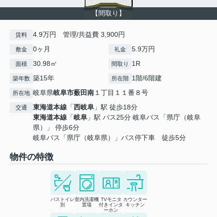
【間取り】
4.9万円 管理/共益費 3,900円
賃料
0ヶ月
5.9万円
敷金
礼金
30.98㎡
1R
面積
間取り
築15年
1階/6階建
築年数
所在階
岐阜県
岐阜市
薮田南
１丁目１１番８号
所在地
東海道本線
「
西岐阜
」駅 徒歩18分
交通
東海道本線
「
岐阜
」駅 バス25分 岐阜バス「県庁（岐阜
県）」 停歩6分
岐阜バス「県庁（岐阜県）」バス停下車 徒歩5分
物件の特徴
バストイレ
室内洗濯機
TVモニタ
カウンター
別
置場
付きインタ
キッチン
ーホン