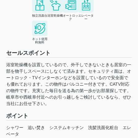
独立洗面台
浴室乾燥機
オートロッ
エレベータ
ク
ー
ネット使用
料無料
セールスポイント
浴室乾燥機を設置しているので、外干しできないときも居室の一
部を物干しスペースにしなくて済みます。セキュリティ面は、オ
ートロック・TVインターホンなどを設置しているので安全面で
も優れております。この物件はバルコニー付きです。CATV対応
の物件です。充実した毎日を送る為の第一歩がお部屋探しです。
岐阜市や西岐阜付近へのお引っ越しをご検討しているなら、ぜひ
当社にお任せ下さい。
ポイント
シャワー
追い焚き
システムキッチン
洗髪洗面化粧台
エレ
ベータ