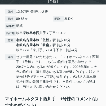
【外観】
12.9万円 管理/共益費 -
賃料
89.85㎡
3LDK
面積
間取り
新築
築年数
岐阜県
岐阜市
西川手
７丁目９０-３
所在地
名鉄名古屋本線
「
笠松
」駅 徒歩13分
交通
名鉄名古屋本線
「
岐南
」駅 徒歩15分
岐阜バス「東川手」バス停下車 徒歩4分
ぜひ一度見ていただきたい、「マイホームネクスト西川
備考
手 1号棟」です。こちらの物件は厚見小学校まで
2047m以内にあるのがポイントです。2026年築のコチ
ラの物件は、落ち着きのある室内が魅力的です。駅まで
徒歩13分でアクセス可能な物件です。名鉄名古屋本線
笠松付近の賃貸戸建物件です。当物件についての詳細
は、当社までお問い合わせください。
マイホームネクスト西川手 1号棟のコメント(お
すすめポイント)