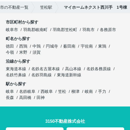
市の不動産一覧
笠松駅
マイホームネクスト西川手 1号棟
市区町村から探す
岐阜市
羽島郡岐南町
羽島郡笠松町
羽島市
各務原市
町名から探す
徳田
西鶉
中鶉
円城寺
薮田南
宇佐南
東鶉
今嶺
米野
須賀
沿線から探す
東海道本線
名鉄名古屋本線
高山本線
名鉄各務原線
名鉄竹鼻線
名鉄羽島線
東海道新幹線
駅から探す
岐阜
名鉄岐阜
西岐阜
笠松
柳津
岐南
手力
長森
高田橋
田神
3150不動産株式会社