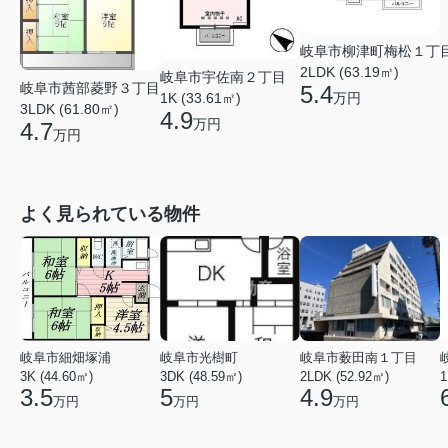
岐阜市柳津町梅松１丁
2LDK (63.19㎡)
岐阜市宇佐南２丁目
岐阜市茜部菱野３丁目
5.4
万円
1K (33.61㎡)
3LDK (61.80㎡)
4.9
万円
4.7
万円
よく見られている物件
岐阜市細畑塚浦
岐阜市光樹町
岐阜市薮田南１丁目
3K (44.60㎡)
3DK (48.59㎡)
2LDK (52.92㎡)
1
3.5
5
4.9
万円
万円
万円