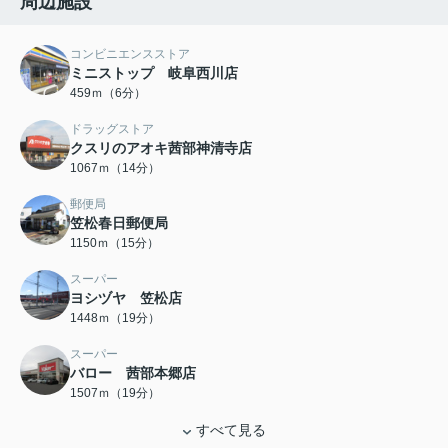
周辺施設
コンビニエンスストア
ミニストップ 岐阜西川店
459ｍ（6分）
ドラッグストア
クスリのアオキ茜部神清寺店
1067ｍ（14分）
郵便局
笠松春日郵便局
1150ｍ（15分）
スーパー
ヨシヅヤ 笠松店
1448ｍ（19分）
スーパー
バロー 茜部本郷店
1507ｍ（19分）
すべて見る