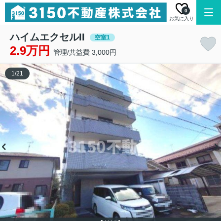
0
お気に入り
ハイムエクセルII
空室1
2.9万円
管理/共益費 3,000円
1
/
21