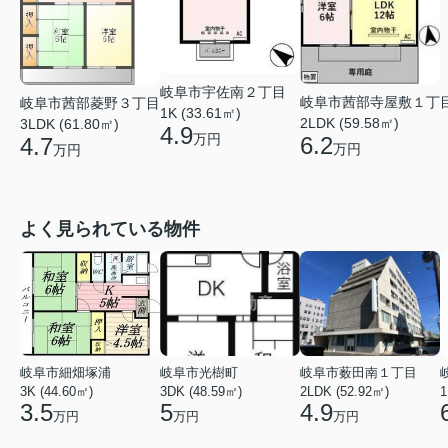
岐阜市宇佐南２丁目
岐阜市茜部寺屋敷１丁
岐阜市茜部菱野３丁目
1K (33.61㎡)
2LDK (59.58㎡)
3LDK (61.80㎡)
4.9
万円
6.2
4.7
万円
万円
よく見られている物件
岐阜市細畑塚浦
岐阜市光樹町
岐阜市薮田南１丁目
3K (44.60㎡)
3DK (48.59㎡)
2LDK (52.92㎡)
1
3.5
5
4.9
万円
万円
万円