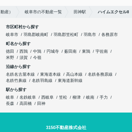
不動産）
岐阜市の不動産一覧
田神駅
ハイムエクセルII
市区町村から探す
岐阜市
羽島郡岐南町
羽島郡笠松町
羽島市
各務原市
町名から探す
徳田
西鶉
中鶉
円城寺
薮田南
東鶉
宇佐南
米野
須賀
今嶺
沿線から探す
名鉄名古屋本線
東海道本線
高山本線
名鉄各務原線
名鉄竹鼻線
名鉄羽島線
東海道新幹線
駅から探す
岐阜
名鉄岐阜
西岐阜
笠松
柳津
岐南
手力
長森
高田橋
田神
3150不動産株式会社