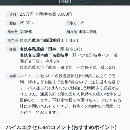
【外観】
2.9万円 管理/共益費 3,000円
賃料
25.55㎡
1K
面積
間取り
築36年
4階/4階建
築年数
所在階
岐阜県
岐阜市
織田塚町
１丁目6-1
所在地
名鉄各務原線
「
田神
」駅 徒歩14分
交通
名鉄名古屋本線
「
名鉄岐阜
」駅 バス8分 岐阜バス「金
園町９丁目」 停歩3分
岐阜県岐阜市「岐阜トヨタ前」バス停下車 徒歩2分
ハイムエクセルII：名鉄各務原線田神駅にも近くて便
備考
利。梅林こども園まで徒歩3分なので、送り迎えも楽で
す。バス徒歩3分以内なので移動に長時間歩く必要があ
りません。通風良好で陽の当たる気持ちの良い物件をご
提供いたします。不動産情報でお困りなら、ぜひとも当
社にお問い合わせください。数多くの物件をご用意して
お待ちしております。
ハイムエクセルIIのコメント(おすすめポイント)