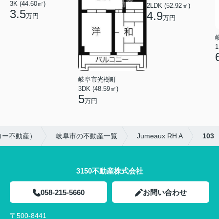
3K (44.60㎡)
2LDK (52.92㎡)
3.5
4.9
万円
万円
1
岐阜市光樹町
3DK (48.59㎡)
5
万円
コー不動産）
岐阜市の不動産一覧
Jumeaux RH A
103
3150不動産株式会社
058-215-5660
お問い合わせ
〒500-8441