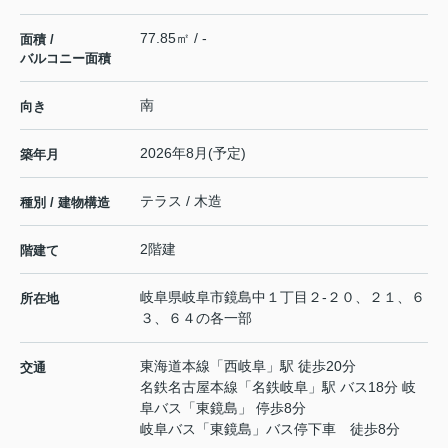
77.85㎡ / -
面積 /
バルコニー面積
南
向き
2026年8月(予定)
築年月
テラス / 木造
種別 / 建物構造
2階建
階建て
岐阜県
岐阜市
鏡島中
１丁目２-２０、２１、６
所在地
３、６４の各一部
東海道本線
「
西岐阜
」駅 徒歩20分
交通
名鉄名古屋本線
「
名鉄岐阜
」駅 バス18分 岐
阜バス「東鏡島」 停歩8分
岐阜バス「東鏡島」バス停下車 徒歩8分