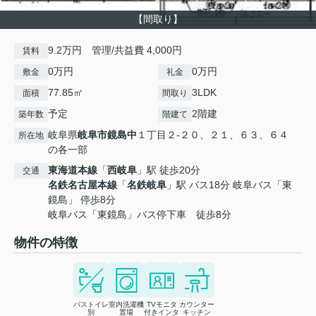
【間取り】
9.2万円 管理/共益費 4,000円
賃料
0万円
0万円
敷金
礼金
77.85㎡
3LDK
面積
間取り
予定
2階建
築年数
階建て
岐阜県
岐阜市
鏡島中
１丁目２-２０、２１、６３、６４
所在地
の各一部
東海道本線
「
西岐阜
」駅 徒歩20分
交通
名鉄名古屋本線
「
名鉄岐阜
」駅 バス18分 岐阜バス「東
鏡島」 停歩8分
岐阜バス「東鏡島」バス停下車 徒歩8分
物件の特徴
バストイレ
室内洗濯機
TVモニタ
カウンター
別
置場
付きインタ
キッチン