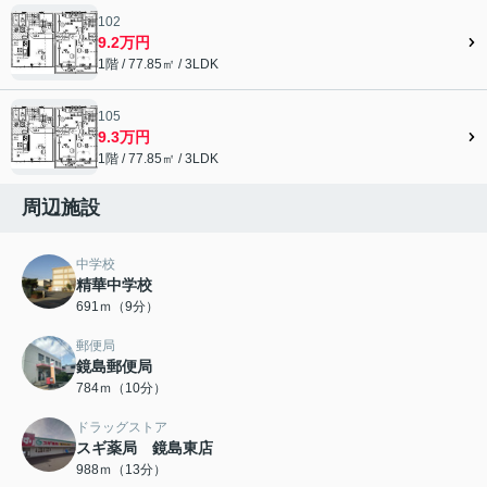
102
9.2万円
1階 / 77.85㎡ / 3LDK
105
9.3万円
1階 / 77.85㎡ / 3LDK
周辺施設
中学校
精華中学校
691ｍ（9分）
郵便局
鏡島郵便局
784ｍ（10分）
ドラッグストア
スギ薬局 鏡島東店
988ｍ（13分）