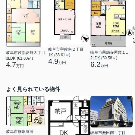
1
岐阜市宇佐南２丁目
岐阜市茜部寺屋敷１丁目
岐阜市茜部菱野３丁目
1K (33.61㎡)
2LDK (59.58㎡)
3LDK (61.80㎡)
4.9
6.2
万円
4.7
万円
万円
よく見られている物件
岐阜市細畑塚浦
岐阜市薮田南１丁目