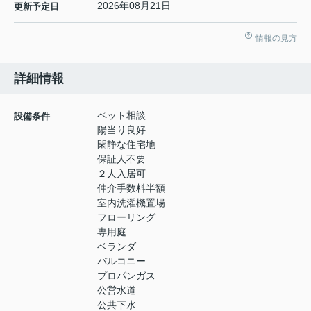
2026年08月21日
更新予定日
情報の見方
詳細情報
ペット相談
設備条件
陽当り良好
閑静な住宅地
保証人不要
２人入居可
仲介手数料半額
室内洗濯機置場
フローリング
専用庭
ベランダ
バルコニー
プロパンガス
公営水道
公共下水