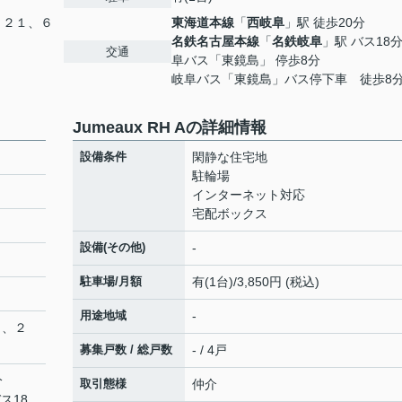
、２１、６
東海道本線
「
西岐阜
」駅 徒歩20分
名鉄名古屋本線
「
名鉄岐阜
」駅 バス18分
交通
阜バス「東鏡島」 停歩8分
岐阜バス「東鏡島」バス停下車 徒歩8
Jumeaux RH Aの詳細情報
設備条件
閑静な住宅地
駐輪場
インターネット対応
宅配ボックス
設備(その他)
-
駐車場/月額
有(1台)/3,850円 (税込)
用途地域
-
０、２
募集戸数 / 総戸数
- / 4戸
分
取引態様
仲介
ス18