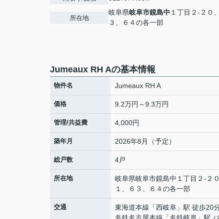
岐阜県
岐阜市
鏡島中
１丁目２-２０
所在地
３、６４の各一部
Jumeaux RH Aの基本情報
物件名
Jumeaux RH A
価格
9.2万円～9.3万円
管理/共益費
4,000円
築年月
2026年8月（予定）
総戸数
4戸
所在地
岐阜県
岐阜市
鏡島中
１丁目２-２
１、６３、６４の各一部
交通
東海道本線
「
西岐阜
」駅 徒歩20
名鉄名古屋本線
「
名鉄岐阜
」駅 バ