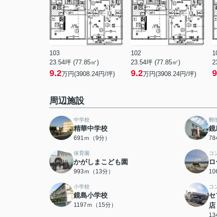
103
102
1
23.54坪 (77.85㎡)
23.54坪 (77.85㎡)
2
9.2
9.2
9
万円(3908.24円/坪)
万円(3908.24円/坪)
周辺施設
中学校
郵
精華中学校
鏡
691ｍ（9分）
7
保育園
コ
かがしまこども園
ロ
993ｍ（13分）
1
小学校
コ
鏡島小学校
セ
1197ｍ（15分）
店
1