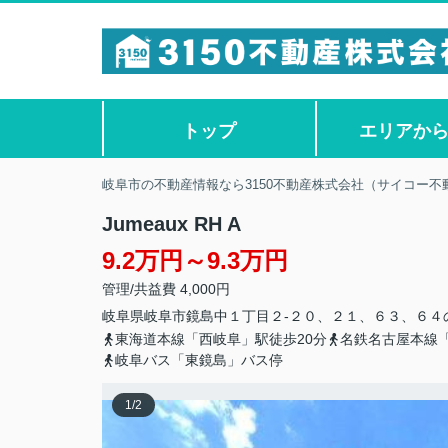
トップ
エリアか
岐阜市の不動産情報なら3150不動産株式会社（サイコー不
Jumeaux RH A
9.2万円～9.3万円
管理/共益費 4,000円
岐阜県
岐阜市
鏡島中
１丁目２-２０、２１、６３、６４
東海道本線「西岐阜」駅徒歩20分
名鉄名古屋本線「
岐阜バス「東鏡島」バス停
1
/
2