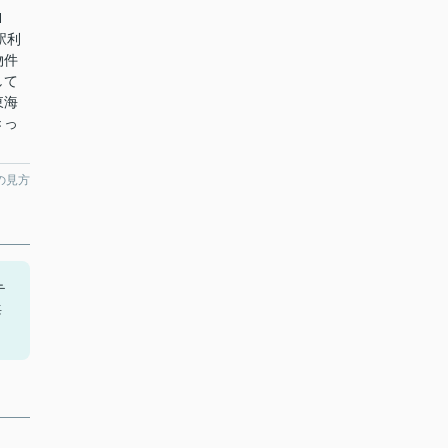
H
駅利
物件
して
東海
きっ
。
の見方
テ
海