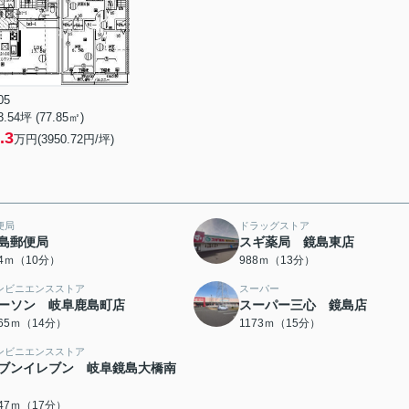
05
3.54坪 (77.85㎡)
.3
万円(3950.72円/坪)
便局
ドラッグストア
島郵便局
スギ薬局 鏡島東店
84ｍ（10分）
988ｍ（13分）
ンビニエンスストア
スーパー
ーソン 岐阜鹿島町店
スーパー三心 鏡島店
065ｍ（14分）
1173ｍ（15分）
ンビニエンスストア
ブンイレブン 岐阜鏡島大橋南
347ｍ（17分）