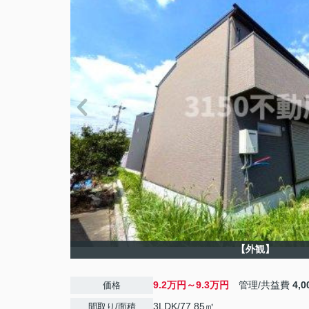
【外観】
9.2万円～9.3万円
管理/共益費
4,
価格
3LDK/77.85㎡
間取り/面積