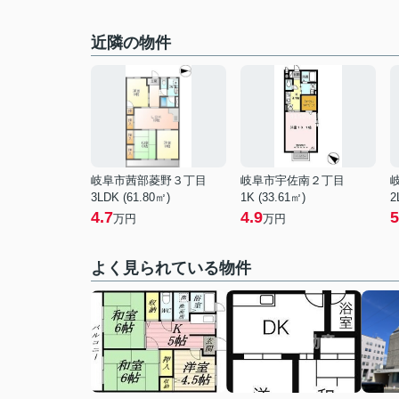
近隣の物件
岐阜市茜部菱野３丁目
岐阜市宇佐南２丁目
3LDK (61.80㎡)
1K (33.61㎡)
2
4.7
4.9
5
万円
万円
よく見られている物件