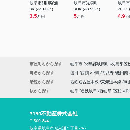
岐阜市細畑塚浦
岐阜市光樹町
岐阜市
3K (44.60㎡)
3DK (48.59㎡)
2LDK 
3.5
5
4.9
万円
万円
万
市区町村から探す
岐阜市
羽島郡岐南町
羽島郡笠
町名から探す
徳田
西鶉
中鶉
円城寺
薮田南
沿線から探す
名鉄名古屋本線
東海道本線
高
駅から探す
岐阜
名鉄岐阜
西岐阜
笠松
柳
3150不動産株式会社
〒500-8441
岐阜県岐阜市城東通５丁目28-2