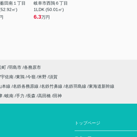
薮田南１丁目
岐阜市西鶉６丁目
(52.92㎡)
1LDK (50.01㎡)
6.3
円
万円
松町
羽島市
各務原市
宇佐南
東鶉
今嶺
米野
須賀
山本線
名鉄各務原線
名鉄竹鼻線
名鉄羽島線
東海道新幹線
津
岐南
手力
長森
高田橋
田神
トップページ