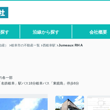
ら探す
沿線から探す
会社概要
Jumeaux RH A
動産）
岐阜市の不動産一覧
西岐阜駅
の各一部
名鉄岐阜」駅バス18分岐阜バス「東鏡島」停歩8分