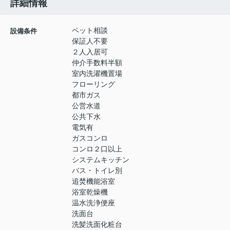
詳細情報
ペット相談
設備条件
保証人不要
２人入居可
仲介手数料半額
室内洗濯機置場
フローリング
都市ガス
公営水道
公共下水
電気有
ガスコンロ
コンロ２口以上
システムキッチン
バス・トイレ別
追焚機能浴室
浴室乾燥機
温水洗浄便座
洗面台
洗髪洗面化粧台