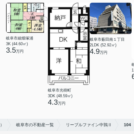
岐阜市細畑塚浦
岐阜市薮田南１丁目
3K (44.60㎡)
2LDK (52.92㎡)
3.5
4.9
万円
万円
1
岐阜市光樹町
3DK (48.59㎡)
4.3
万円
産）
岐阜市の不動産一覧
リーブルファイン中鶉Ⅱ
104