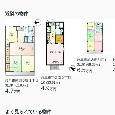
近隣の物件
岐阜市加納東丸町１丁目
3LDK (68.36㎡)
1
6.5
万円
岐阜市宇佐南２丁目
岐阜市茜部菱野３丁目
1K (33.61㎡)
3LDK (61.80㎡)
4.9
万円
4.7
万円
よく見られている物件