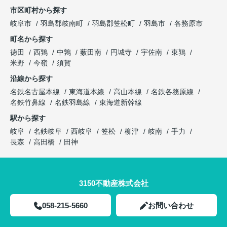
市区町村から探す
岐阜市
羽島郡岐南町
羽島郡笠松町
羽島市
各務原市
町名から探す
徳田
西鶉
中鶉
薮田南
円城寺
宇佐南
東鶉
米野
今嶺
須賀
沿線から探す
名鉄名古屋本線
東海道本線
高山本線
名鉄各務原線
名鉄竹鼻線
名鉄羽島線
東海道新幹線
駅から探す
岐阜
名鉄岐阜
西岐阜
笠松
柳津
岐南
手力
長森
高田橋
田神
3150不動産株式会社
058-215-5660
お問い合わせ