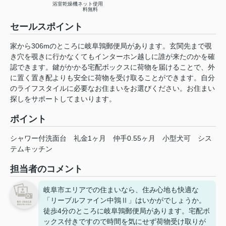
浴室乾燥機
ネット使用
料無料
セールスポイント
家から306mのところに岐阜鶉郵便局があります。玄関先まで覗
き穴を覗きに行かなくてもインターホン越しに誰が来たのかを確
認できます。鍵がかかる宅配ボックスに荷物を届けることで、外
に置く置き配よりも安全に荷物を受け取ることができます。自分
のライフスタイルに必要なお住まいをお選びください。お住まい
探しをサポートしてまいります。
ポイント
シャワー付洗面台
礼金1ヶ月
仲手0.55ヶ月
小型犬可
シス
テムキッチン
担当者のコメント
岐阜市エリアでの住まいなら、住み心地も快適な
「リーブルファイン中鶉Ⅱ」はいかがでしょうか。
徒歩4分のところに岐阜鶉郵便局があります。宅配ボ
ックス付きですので時間を気にせず荷物受け取りが