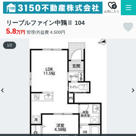
0
お気に入り
リーブルファイン中鶉Ⅱ 104
5.8
万円
管理/共益費 4,500円
1
/
2