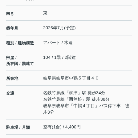
東
向き
2026年7月(予定)
築年月
アパート / 木造
種別 / 建物構造
104 / 1階 / 2階建
部屋 /
所在階 / 階建て
岐阜県
岐阜市
中鶉
５丁目４０
所在地
名鉄竹鼻線
「
柳津
」駅 徒歩34分
交通
名鉄竹鼻線
「
西笠松
」駅 徒歩38分
岐阜県岐阜市「中鶉４丁目」バス停下車 徒
歩3分
空有(1台) / 4,400円
駐車場 / 月額