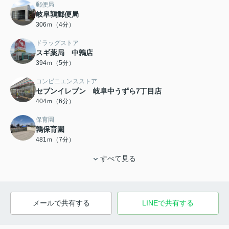
郵便局
岐阜鶉郵便局
306ｍ（4分）
ドラッグストア
スギ薬局 中鶉店
394ｍ（5分）
コンビニエンスストア
セブンイレブン 岐阜中うずら7丁目店
404ｍ（6分）
保育園
鶉保育園
481ｍ（7分）
すべて見る
メールで共有する
LINEで共有する