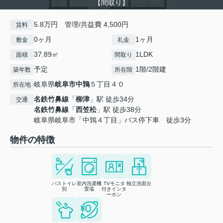
【間取り】
5.8万円 管理/共益費 4,500円
賃料
0ヶ月
1ヶ月
敷金
礼金
37.89㎡
1LDK
面積
間取り
予定
1階/2階建
築年数
所在階
岐阜県
岐阜市
中鶉
５丁目４０
所在地
名鉄竹鼻線
「
柳津
」駅 徒歩34分
交通
名鉄竹鼻線
「
西笠松
」駅 徒歩38分
岐阜県岐阜市「中鶉４丁目」バス停下車 徒歩3分
物件の特徴
バストイレ
室内洗濯機
TVモニタ
独立洗面台
別
置場
付きインタ
ーホン