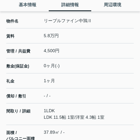
基本情報
詳細情報
周辺環境
リーブルファイン中鶉Ⅱ
物件名
5.8万円
賃料
4,500円
管理 / 共益費
0ヶ月(-)
敷金(保証金)
1ヶ月
礼金
- / -
償却 / 敷引
1LDK
間取り / 詳細
LDK 11.5帖 1室
/
洋室 4.3帖 1室
37.89㎡ / -
面積 /
バルコニー面積