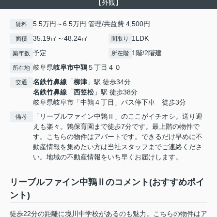
【外観】
5.5万円～6.5万円 管理/共益費 4,500円
賃料
35.19㎡～48.24㎡
1LDK
面積
間取り
予定
1階/2階建
築年数
所在階
岐阜県
岐阜市
中鶉
５丁目４０
所在地
名鉄竹鼻線
「
柳津
」駅 徒歩34分
交通
名鉄竹鼻線
「
西笠松
」駅 徒歩38分
岐阜県岐阜市「中鶉４丁目」バス停下車 徒歩3分
「リーブルファイン中鶉Ⅱ」のここがイチオシ。送り迎
備考
えも楽々。鶉保育園まで徒歩7分です。最上階の物件で
す。こちらの物件はアパートです。できるだけ早めに不
動産情報を集めたい方は当社スタッフまでご連絡くださ
い。地域の不動産情報をいち早くお届けします。
リーブルファイン中鶉Ⅱのコメント(おすすめポイ
ント)
徒歩22分の距離に境川中学校があるのも魅力。こちらの物件はア