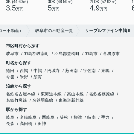
3K (44.60㎡)
3DK (48.59㎡)
2LDK (52.92㎡)
1
3.5
5
4.9
万円
万円
万円
コー不動産）
岐阜市の不動産一覧
リーブルファイン中鶉Ⅱ
市区町村から探す
岐阜市
羽島郡岐南町
羽島郡笠松町
羽島市
各務原市
町名から探す
徳田
西鶉
中鶉
円城寺
薮田南
宇佐南
東鶉
今嶺
米野
須賀
沿線から探す
名鉄名古屋本線
東海道本線
高山本線
名鉄各務原線
名鉄竹鼻線
名鉄羽島線
東海道新幹線
駅から探す
岐阜
名鉄岐阜
西岐阜
笠松
柳津
岐南
手力
長森
高田橋
田神