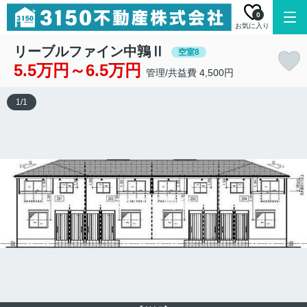
0
お気に入り
リーブルファイン中鶉Ⅱ
空室8
5.5万円～6.5万円
管理/共益費 4,500円
1
/
1