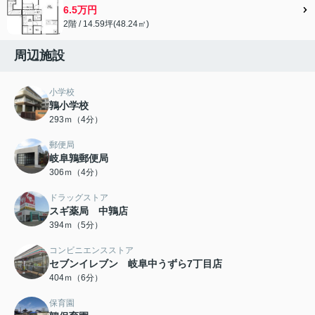
6.5万円
2階 / 14.59坪(48.24㎡)
周辺施設
小学校
鶉小学校
293ｍ（4分）
郵便局
岐阜鶉郵便局
306ｍ（4分）
ドラッグストア
スギ薬局 中鶉店
394ｍ（5分）
コンビニエンスストア
セブンイレブン 岐阜中うずら7丁目店
404ｍ（6分）
保育園