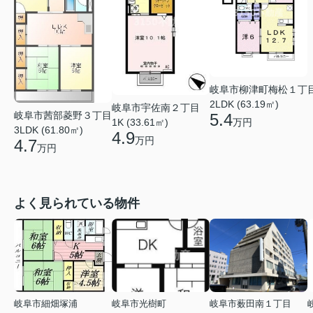
岐阜市柳津町梅松１丁
2LDK (63.19㎡)
岐阜市宇佐南２丁目
岐阜市茜部菱野３丁目
5.4
万円
1K (33.61㎡)
3LDK (61.80㎡)
4.9
万円
4.7
万円
よく見られている物件
岐阜市細畑塚浦
岐阜市光樹町
岐阜市薮田南１丁目