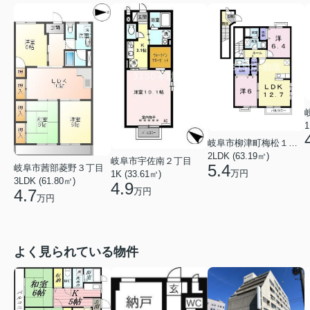
1
岐阜市柳津町梅松１丁目
2LDK (63.19㎡)
岐阜市宇佐南２丁目
5.4
岐阜市茜部菱野３丁目
万円
1K (33.61㎡)
3LDK (61.80㎡)
4.9
万円
4.7
万円
よく見られている物件