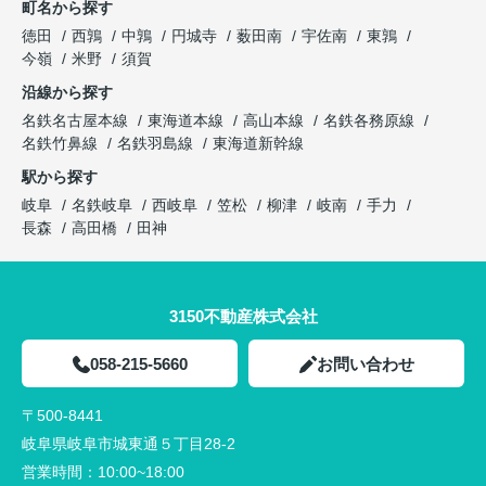
町名から探す
徳田
西鶉
中鶉
円城寺
薮田南
宇佐南
東鶉
今嶺
米野
須賀
沿線から探す
名鉄名古屋本線
東海道本線
高山本線
名鉄各務原線
名鉄竹鼻線
名鉄羽島線
東海道新幹線
駅から探す
岐阜
名鉄岐阜
西岐阜
笠松
柳津
岐南
手力
長森
高田橋
田神
3150不動産株式会社
058-215-5660
お問い合わせ
〒500-8441
岐阜県岐阜市城東通５丁目28-2
営業時間：
10:00~18:00