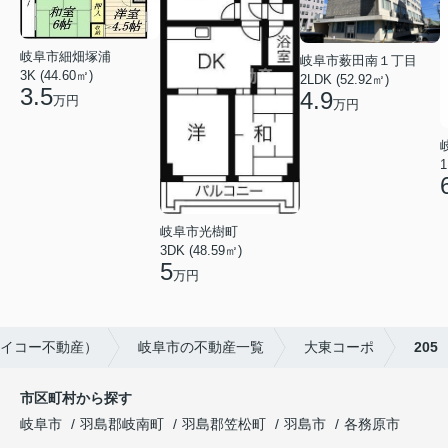
岐阜市細畑塚浦
岐阜市薮田南１丁目
3K (44.60㎡)
2LDK (52.92㎡)
3.5
4.9
万円
万円
1
岐阜市光樹町
3DK (48.59㎡)
5
万円
サイコー不動産）
岐阜市の不動産一覧
大東コーポ
205
市区町村から探す
岐阜市
羽島郡岐南町
羽島郡笠松町
羽島市
各務原市