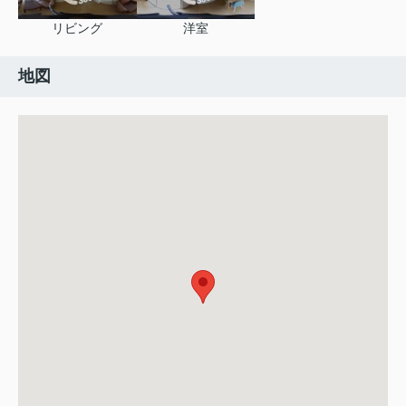
リビング
洋室
地図