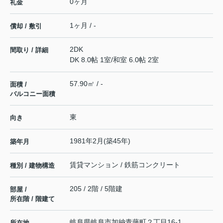
0ヶ月
礼金
1ヶ月 / -
償却 / 敷引
2DK
間取り / 詳細
DK 8.0帖 1室
/
和室 6.0帖 2室
57.90㎡ / -
面積 /
バルコニー面積
東
向き
1981年2月(築45年)
築年月
賃貸マンション / 鉄筋コンクリート
種別 / 建物構造
205 / 2階 / 5階建
部屋 /
所在階 / 階建て
岐阜県
岐阜市
加納青藤町
２丁目16-1
所在地