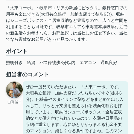
「大東コーポ」：岐阜市エリアの新居にピッタリ。銀行窓口での
用事も楽にできる(大垣共立銀行 加納支店まで徒歩6分)。収納
はシューズボックス・全居室収納など豊富なので、広々と空間を
利用することも可能です。岐阜市エリアや東海道本線岐阜付近で
の新生活をお考えなら、お部屋探しは当社にお任せ下さい。当社
でなら素敵なお部屋がきっと見つかります。
ポイント
照明付き
給湯
バス停徒歩3分以内
エアコン
通風良好
担当者のコメント
ぜひ一度見ていただきたい、「大東コーポ」です。
大垣共立銀行 加納支店だったら歩いてすぐ(徒歩6
分)。化粧品やスタイリング剤などをまとめて出し入
山田 裕二
れして、サッと身支度を整えられる洗面化粧台を採
用しています。収納はシューズボックス・全居室収
納などが備え付けられているので、衣類や日用品の
収納に重宝します。心にゆとりがうまれる礼金不要
のマンション。嬉しくなる条件ですよね。このマン