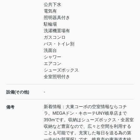
公共下水
電気有
照明器具付き
駐輪場
洗濯機置場有
ガスコンロ
バス・トイレ別
洗面台
シャワー
エアコン
シューズボックス
全室照明付き
-
設備(その他)
新着情報：大東コーポの空室情報ならコチ
備考
ラ。MEGAドン・キホーテUNY岐阜店まで
393mです。収納はシューズボックス・全居室
収納など豊富なので、広々と空間を利用する
ことも可能です。充実した毎日を送る為の第
一歩がお部屋探しです。岐阜市や東海道本線