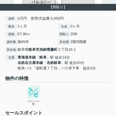
【間取り】
4万円 管理/共益費 5,000円
賃料
1ヶ月
0ヶ月
敷金
礼金
57.90㎡
2DK
面積
間取り
築45年
2階/5階建
築年数
所在階
岐阜県
岐阜市
加納青藤町
２丁目16-1
所在地
東海道本線
「
岐阜
」駅 徒歩14分
交通
名鉄名古屋本線
「
名鉄岐阜
」駅 徒歩20分
岐阜バス「栄町通７丁目」バス停下車 徒歩3分
物件の特徴
バストイレ
別
セールスポイント