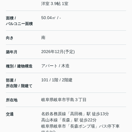
洋室 3.9帖 1室
50.04㎡ / -
面積 /
バルコニー面積
南
向き
2026年12月(予定)
築年月
アパート / 木造
種別 / 建物構造
101 / 1階 / 2階建
部屋 /
所在階 / 階建て
岐阜県
岐阜市
芋島
３丁目
所在地
名鉄各務原線
「
高田橋
」駅 徒歩13分
交通
高山本線
「
長森
」駅 徒歩22分
岐阜県岐阜市「長森ポンプ場」バス停下車