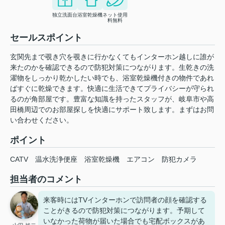
独立洗面台
浴室乾燥機
ネット使用
料無料
セールスポイント
玄関先まで覗き穴を覗きに行かなくてもインターホン越しに誰が
来たのかを確認できるので防犯対策につながります。生乾きの洗
濯物をしっかり乾かしたい時でも、浴室乾燥機付きの物件であれ
ばすぐに乾燥できます。快適に生活できてプライバシーが守られ
るのが角部屋です。豊富な知識を持ったスタッフが、岐阜市や高
田橋周辺でのお部屋探しを快適にサポート致します。まずはお問
い合わせください。
ポイント
CATV
温水洗浄便座
浴室乾燥機
エアコン
防犯カメラ
担当者のコメント
来客時にはTVインターホンで訪問者の顔を確認する
ことがきるので防犯対策につながります。予期して
いなかった荷物が届いた場合でも宅配ボックスがあ