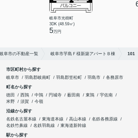
岐阜市光樹町
3DK (48.59㎡)
5
万円
岐阜市の不動産一覧
岐阜市芋島Ｆ様新築アパートＢ棟
101
市区町村から探す
岐阜市
羽島郡岐南町
羽島郡笠松町
羽島市
各務原市
町名から探す
徳田
西鶉
中鶉
円城寺
薮田南
東鶉
宇佐南
米野
須賀
今嶺
沿線から探す
名鉄名古屋本線
東海道本線
高山本線
名鉄各務原線
名鉄竹鼻線
名鉄羽島線
東海道新幹線
駅から探す