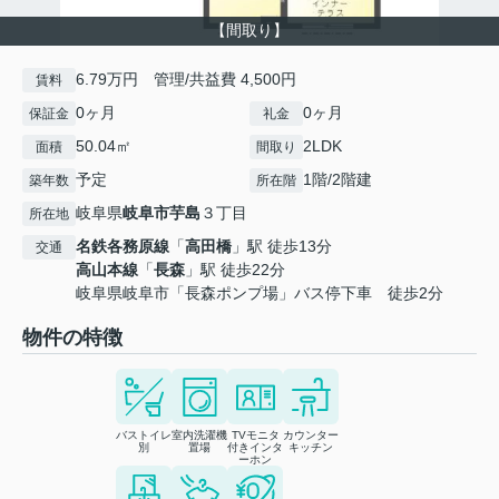
【間取り】
6.79万円 管理/共益費 4,500円
賃料
0ヶ月
0ヶ月
保証金
礼金
50.04㎡
2LDK
面積
間取り
予定
1階/2階建
築年数
所在階
岐阜県
岐阜市
芋島
３丁目
所在地
名鉄各務原線
「
高田橋
」駅 徒歩13分
交通
高山本線
「
長森
」駅 徒歩22分
岐阜県岐阜市「長森ポンプ場」バス停下車 徒歩2分
物件の特徴
バストイレ
室内洗濯機
TVモニタ
カウンター
別
置場
付きインタ
キッチン
ーホン