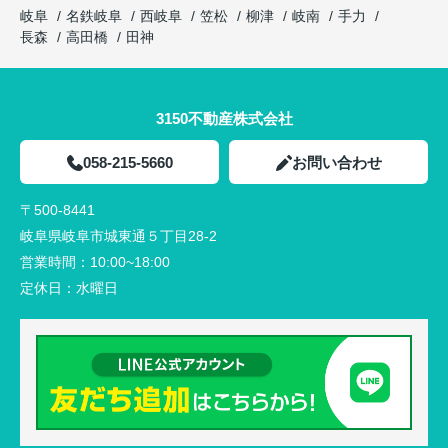
岐阜
名鉄岐阜
西岐阜
笠松
柳津
岐南
手力
長森
高田橋
田神
3150不動産株式会社
058-215-5660
お問い合わせ
〒500-8441
岐阜県岐阜市城東通５丁目28-2
営業時間：
10:00~18:00
定休日：
水曜日