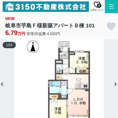
0
お気に入り
NEW
岐阜市芋島Ｆ様新築アパートＢ棟 101
6.79
万円
管理/共益費 4,500円
1
/
28