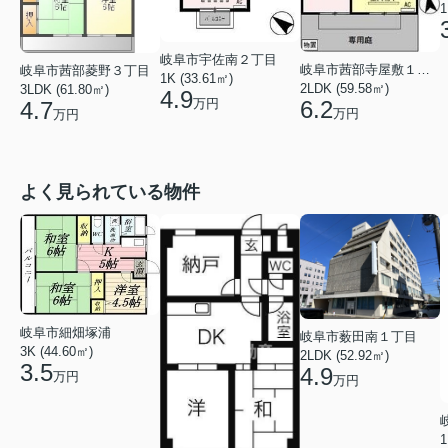
1
岐阜市宇佐南２丁目
岐阜市茜部寺屋敷１丁目
岐阜市茜部菱野３丁目
1K (33.61㎡)
2LDK (59.58㎡)
3LDK (61.80㎡)
4.9
6.2
万円
4.7
万円
万円
よく見られている物件
岐阜市細畑塚浦
岐阜市薮田南１丁目
3K (44.60㎡)
2LDK (52.92㎡)
3.5
4.9
万円
万円
1