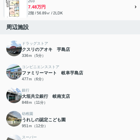
203
7.48万円
2階 / 56.89㎡ / 2LDK
周辺施設
ドラッグストア
クスリのアオキ 芋島店
336ｍ（5分）
コンビニエンスストア
ファミリーマート 岐阜芋島店
477ｍ（6分）
銀行
大垣共立銀行 岐南支店
848ｍ（11分）
幼稚園
うれしの認定こども園
951ｍ（12分）
スーパー