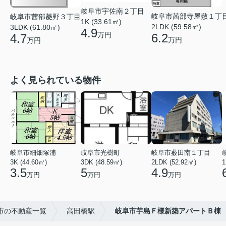
岐阜市宇佐南２丁目
岐阜市茜部寺屋敷１丁
岐阜市茜部菱野３丁目
1K (33.61㎡)
2LDK (59.58㎡)
3LDK (61.80㎡)
4.9
万円
6.2
4.7
万円
万円
よく見られている物件
岐阜市細畑塚浦
岐阜市光樹町
岐阜市薮田南１丁目
3K (44.60㎡)
3DK (48.59㎡)
2LDK (52.92㎡)
1
3.5
5
4.9
万円
万円
万円
市の不動産一覧
高田橋駅
岐阜市芋島Ｆ様新築アパートＢ棟