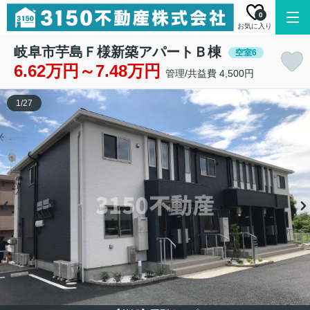
0
お気に入り
岐阜市芋島Ｆ様新築アパートＢ棟
空室6
6.62万円～7.48万円
管理/共益費 4,500円
1
/
27