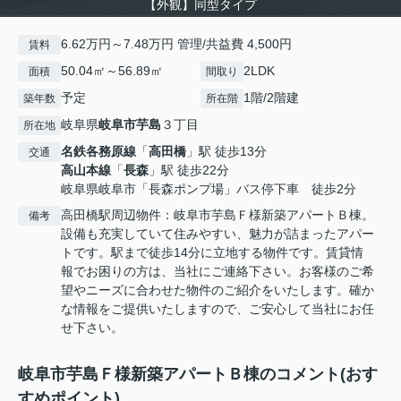
【外観】同型タイプ
6.62万円～7.48万円 管理/共益費 4,500円
賃料
50.04㎡～56.89㎡
2LDK
面積
間取り
予定
1階/2階建
築年数
所在階
岐阜県
岐阜市
芋島
３丁目
所在地
名鉄各務原線
「
高田橋
」駅 徒歩13分
交通
高山本線
「
長森
」駅 徒歩22分
岐阜県岐阜市「長森ポンプ場」バス停下車 徒歩2分
高田橋駅周辺物件：岐阜市芋島Ｆ様新築アパートＢ棟。
備考
設備も充実していて住みやすい、魅力が詰まったアパー
トです。駅まで徒歩14分に立地する物件です。賃貸情
報でお困りの方は、当社にご連絡下さい。お客様のご希
望やニーズに合わせた物件のご紹介をいたします。確か
な情報をご提供いたしますので、ご安心して当社にお任
せ下さい。
岐阜市芋島Ｆ様新築アパートＢ棟のコメント(おす
すめポイント)