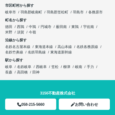
市区町村から探す
岐阜市
羽島郡岐南町
羽島郡笠松町
羽島市
各務原市
町名から探す
徳田
西鶉
中鶉
円城寺
薮田南
東鶉
宇佐南
米野
須賀
今嶺
沿線から探す
名鉄名古屋本線
東海道本線
高山本線
名鉄各務原線
名鉄竹鼻線
名鉄羽島線
東海道新幹線
駅から探す
岐阜
名鉄岐阜
西岐阜
笠松
柳津
岐南
手力
長森
高田橋
田神
3150不動産株式会社
058-215-5660
お問い合わせ