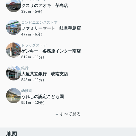
クスリのアオキ 芋島店
336ｍ（5分）
コンビニエンスストア
ファミリーマート 岐阜芋島店
477ｍ（6分）
ドラッグストア
ゲンキー 各務原インター南店
812ｍ（11分）
銀行
大垣共立銀行 岐南支店
848ｍ（11分）
幼稚園
うれしの認定こども園
951ｍ（12分）
すべて見る
地図