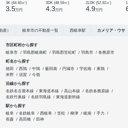
3K (44.60㎡)
3DK (48.59㎡)
2LDK (52.92㎡)
1
3.5
4.3
4.9
万円
万円
万円
動産）
岐阜市の不動産一覧
西岐阜駅
カメリア・ウサ
市区町村から探す
岐阜市
羽島郡岐南町
羽島郡笠松町
羽島市
各務原市
町名から探す
徳田
西鶉
中鶉
薮田南
円城寺
宇佐南
東鶉
米野
須賀
今嶺
沿線から探す
名鉄名古屋本線
東海道本線
高山本線
名鉄各務原線
名鉄竹鼻線
名鉄羽島線
東海道新幹線
駅から探す
岐阜
名鉄岐阜
西岐阜
笠松
柳津
岐南
手力
長森
高田橋
田神