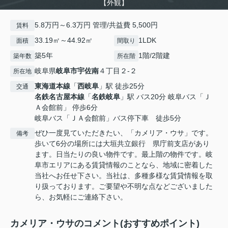
【外観】
5.8万円～6.3万円 管理/共益費 5,500円
賃料
33.19㎡～44.92㎡
1LDK
面積
間取り
築5年
1階/2階建
築年数
所在階
岐阜県
岐阜市
宇佐南
４丁目２-２
所在地
東海道本線
「
西岐阜
」駅 徒歩25分
交通
名鉄名古屋本線
「
名鉄岐阜
」駅 バス20分 岐阜バス「Ｊ
Ａ会館前」 停歩6分
岐阜バス「ＪＡ会館前」バス停下車 徒歩5分
ぜひ一度見ていただきたい、「カメリア・ウサ」です。
備考
歩いて6分の場所には大垣共立銀行 県庁前支店があり
ます。日当たりの良い物件です。最上階の物件です。岐
阜市エリアにある賃貸情報のことなら、地域に密着した
当社へお任せ下さい。当社は、多種多様な賃貸情報を取
り扱っております。ご要望や不明な点などございました
ら、お気軽にご連絡下さい。
カメリア・ウサのコメント(おすすめポイント)