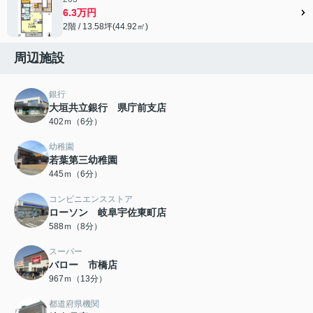
6.3万円
2階 / 13.58坪(44.92㎡)
周辺施設
銀行
大垣共立銀行 県庁前支店
402ｍ（6分）
幼稚園
若葉第三幼稚園
445ｍ（6分）
コンビニエンスストア
ローソン 岐阜宇佐東町店
588ｍ（8分）
スーパー
バロー 市橋店
967ｍ（13分）
都道府県機関