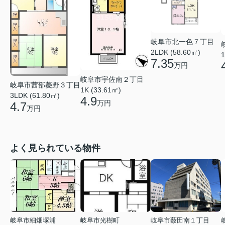
岐阜市北一色７丁目
2LDK (58.60㎡)
1
7.35
万円
岐阜市宇佐南２丁目
岐阜市茜部菱野３丁目
1K (33.61㎡)
3LDK (61.80㎡)
4.9
万円
4.7
万円
よく見られている物件
岐阜市細畑塚浦
岐阜市光樹町
岐阜市薮田南１丁目