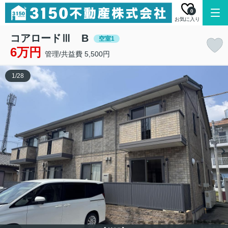
0
お気に入り
コアロードⅢ B
空室1
6万円
管理/共益費 5,500円
1
/
28