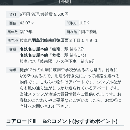
【外観】
6万円 管理/共益費 5,500円
賃料
42.07㎡
1LDK
面積
間取り
築17年
1階/2階建
築年数
所在階
岐阜県
羽島郡岐南町
徳田西
３丁目１４９-１
所在地
名鉄名古屋本線
「
岐南
」駅 徒歩7分
交通
名鉄名古屋本線
「
笠松
」駅 徒歩17分
岐阜バス「岐南駅」バス停下車 徒歩6分
徒歩12分の距離に岐南中学校があるのも魅力。付近に
備考
駅が2つあるので、用途や行き先によって経路を選べる
物件です。こちらの物件はアパートです。シンプルなが
らも風の通り道がしっかり造られているアパートです。
当社スタッフが地域の賃貸情報をご提供いたします。お
客様のこだわりやご要望などございましたら、お気軽に
当社へお問い合わせ下さい。
コアロードⅢ Bのコメント(おすすめポイント)