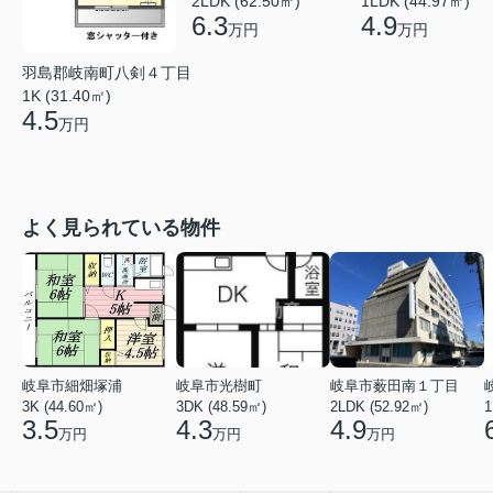
2LDK (62.50㎡)
1LDK (44.97㎡)
6.3
4.9
万円
万円
羽島郡岐南町八剣４丁目
1K (31.40㎡)
4.5
万円
よく見られている物件
岐阜市細畑塚浦
岐阜市光樹町
岐阜市薮田南１丁目
3K (44.60㎡)
3DK (48.59㎡)
2LDK (52.92㎡)
1
3.5
4.3
4.9
万円
万円
万円