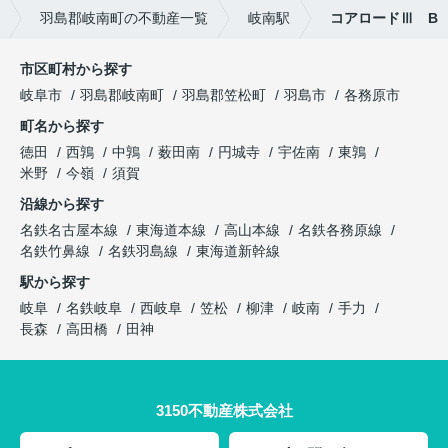
羽島郡岐南町の不動産一覧
岐南駅
コアロードⅢ B
市区町村から探す
岐阜市
羽島郡岐南町
羽島郡笠松町
羽島市
各務原市
町名から探す
徳田
西鶉
中鶉
薮田南
円城寺
宇佐南
東鶉
米野
今嶺
須賀
沿線から探す
名鉄名古屋本線
東海道本線
高山本線
名鉄各務原線
名鉄竹鼻線
名鉄羽島線
東海道新幹線
駅から探す
岐阜
名鉄岐阜
西岐阜
笠松
柳津
岐南
手力
長森
高田橋
田神
3150不動産株式会社