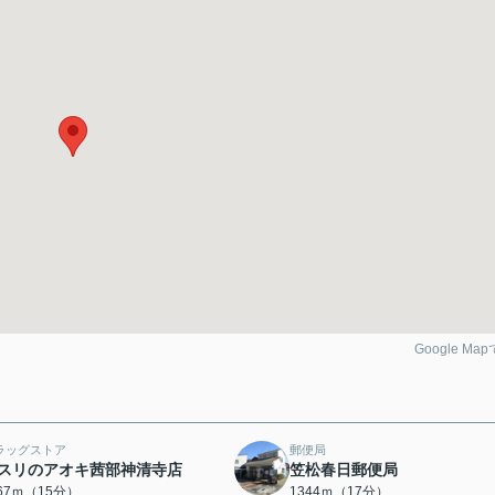
Google Ma
ラッグストア
郵便局
スリのアオキ茜部神清寺店
笠松春日郵便局
167ｍ（15分）
1344ｍ（17分）