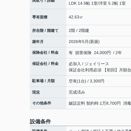
間取り / 詳細
LDK 14.5帖 1室
/
洋室 5.2帖 1室
42.63㎡
専有面積
2階 / 2階建
所在階 / 階建て
2026年5月(新築)
築年月
保険会社 / 料金
有 損害保険 24,000円 / 2年
保証会社 / 料金
必加入 / ジェイリース
保証会社利用必須 【初回】月額合計
駐車場 / 月額
空有(1台) / 3,300円
完成済み
現況
その他条件
鍵設定料 契約時:1万8,700円 消毒
設備条件