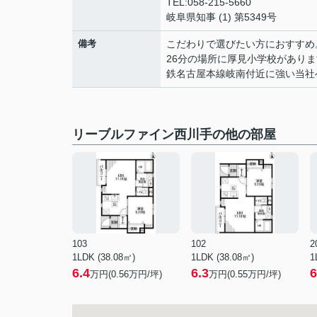
TEL:058-215-5660
岐阜県知事 (1) 第5349号
備考
こだわりで選びたい方におすすめ
26分の場所に厚見小学校があり
鉄名古屋本線岐南付近に強い当社
リーブルファイン西川手の他の部屋
103
102
2
1LDK (38.08㎡)
1LDK (38.08㎡)
1
6.4
6.3
6
万円(
0.56
万円/坪)
万円(
0.55
万円/坪)