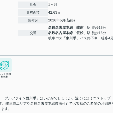
1ヶ月
礼金
42.63㎡
専有面積
2026年5月(新築)
築年月
名鉄名古屋本線
「
岐南
」駅 徒歩15分
名鉄名古屋本線
「
笠松
」駅 徒歩16分
交通
岐阜バス「東川手」バス停下車 徒歩4
ネット使用
料無料
リーブルファイン西川手」はいかがでしょうか。近くにはミニストップ
です。岐阜市エリアや名鉄名古屋本線岐南付近でお客様のご希望のお部屋
きます。