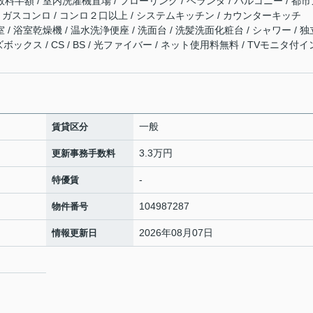
数料半額 / 室内洗濯機置場 / フローリング / ベランダ / バルコニー / 都
有 / ガスコンロ / コンロ２口以上 / システムキッチン / カウンターキッチ
 / 浴室乾燥機 / 温水洗浄便座 / 洗面台 / 洗髪洗面化粧台 / シャワー / 独
ズボックス / CS / BS / 光ファイバー / ネット使用料無料 / TVモニタ付
一般
賃貸区分
3.3万円
更新事務手数料
-
特優賃
104987287
物件番号
2026年08月07日
情報更新日