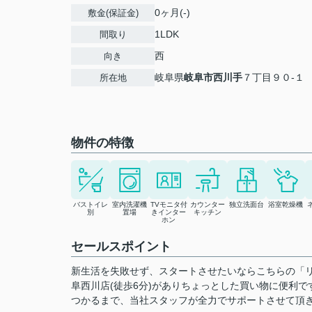
0ヶ月(-)
敷金(保証金)
1LDK
間取り
西
向き
岐阜県
岐阜市
西川手
７丁目９０-１
所在地
物件の特徴
バストイレ
室内洗濯機
TVモニタ付
カウンター
独立洗面台
浴室乾燥機
別
置場
きインター
キッチン
ホン
セールスポイント
新生活を失敗せず、スタートさせたいならこちらの「
阜西川店(徒歩6分)がありちょっとした買い物に便利
つかるまで、当社スタッフが全力でサポートさせて頂