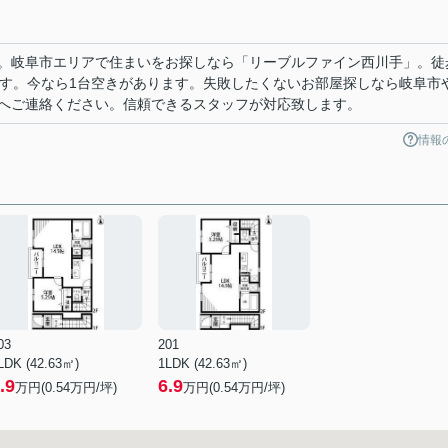
。岐阜市エリアで住まいをお探しなら「リーブルファイン西川手」。徒
ます。今なら1台空きがあります。失敗したくないお部屋探しなら岐阜市
へご連絡ください。信頼できるスタッフが対応致します。
情報
03
201
LDK (42.63㎡)
1LDK (42.63㎡)
.9
6.9
万円(
0.54
万円/坪)
万円(
0.54
万円/坪)