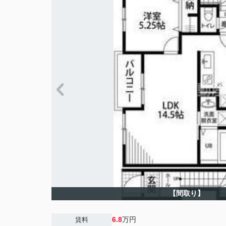
【間取り】
6.8
万円
賃料