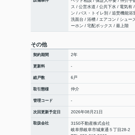
設備条件
ペット相談 / 保証人不要 / 仲介手
ス / 公営水道 / 公共下水 / 電気
ン / バス・トイレ別 / 追焚機能浴室
洗面台 / 浴槽 / エアコン / シュー
ーホン / 宅配ボックス / 最上階
その他
2年
契約期間
-
更新料
6戸
総戸数
仲介
取引態様
-
管理コード
2026年08月21日
次回更新予定日
取扱会社
3150不動産株式会社
岐阜県岐阜市城東通５丁目28-2