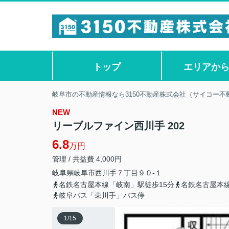
トップ
エリアか
岐阜市の不動産情報なら3150不動産株式会社（サイコー不
NEW
リーブルファイン西川手 202
6.8
万円
管理 / 共益費 4,000円
岐阜県
岐阜市
西川手
７丁目９０-１
名鉄名古屋本線「岐南」駅徒歩15分
名鉄名古屋本線
岐阜バス「東川手」バス停
1
/
15