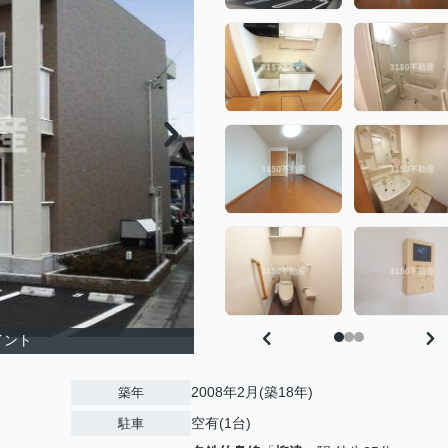
イント
2008年2月(築18年)
築年
空有(1台)
駐車