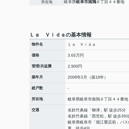
岐阜県
岐阜市
南鶉
６丁目４４番地
所在地
Ｌａ Ｖｉｄａの基本情報
物件名
Ｌａ Ｖｉｄａ
価格
3.65万円
管理/共益費
2,900円
築年月
2008年2月（築18年）
総戸数
-
所在地
岐阜県
岐阜市
南鶉
６丁目４４番地
交通
名鉄竹鼻線
「
柳津
」駅 徒歩25分
名鉄竹鼻線
「
西笠松
」駅 徒歩39
岐阜県岐阜市「堀江畳店前」バス
車 徒歩4分