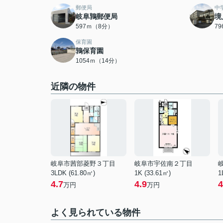
郵便局
中
岐阜鶉郵便局
境
597ｍ（8分）
7
保育園
鶉保育園
1054ｍ（14分）
近隣の物件
岐阜市茜部菱野３丁目
岐阜市宇佐南２丁目
3LDK (61.80㎡)
1K (33.61㎡)
1
4.7
4.9
4
万円
万円
よく見られている物件