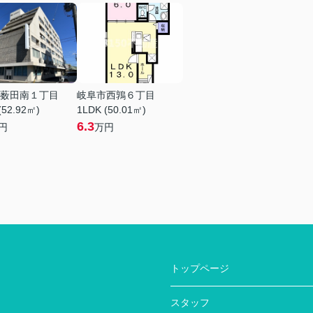
薮田南１丁目
岐阜市西鶉６丁目
(52.92㎡)
1LDK (50.01㎡)
6.3
円
万円
トップページ
スタッフ