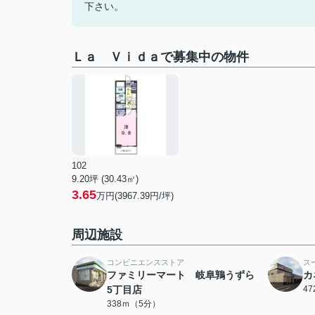
下さい。
Ｌａ Ｖｉｄａで募集中の物件
102
9.20坪 (30.43㎡)
3.65
万円(3967.39円/坪)
周辺施設
コンビニエンスストア
ス
ファミリーマート 岐阜鶉うずら
カ
5丁目店
4
338ｍ（5分）