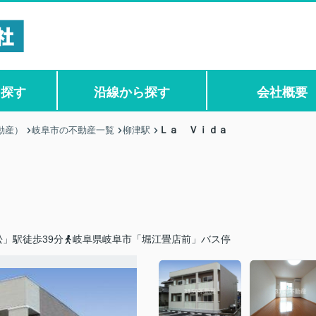
ら探す
沿線から探す
会社概要
Ｌａ Ｖｉｄａ
動産）
岐阜市の不動産一覧
柳津駅
」駅徒歩39分
岐阜県岐阜市「堀江畳店前」バス停