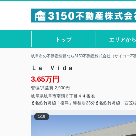
トップ
エリアか
岐阜市の不動産情報なら3150不動産株式会社（サイコー不
Ｌａ Ｖｉｄａ
3.65万円
管理/共益費 2,900円
岐阜県
岐阜市
南鶉
６丁目４４番地
名鉄竹鼻線「柳津」駅徒歩25分
名鉄竹鼻線「西笠松
1
/
19