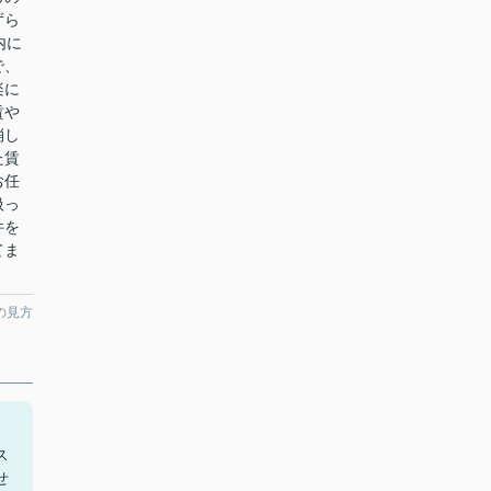
ずら
内に
で、
楽に
賃や
消し
た賃
お任
扱っ
件を
てま
の見方
く
ス
せ