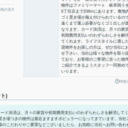
物件はファミリーマート 岐阜鶉う
情報の見方
5丁目店まで338mにあります。敷地
ゴミ置き場が備え付けられているの
遠くまで運ぶ必要がなくゴミ出しが
なります。カード決済は、月々の家
初期費用支払いのわずらわしさを解
てくれます。ライフスタイルに適し
貸物件をお探しの方は、ぜひ当社に
せ下さい。当社は様々な物件を取り
ており、お客様のご希望に合った物
ご紹介できるようスタッフ一同努め
いります。
情報
ト)
カード決済は、月々の家賃や初期費用支払いのわずらわしさを解消して
置き場つきの物件は最近ますますポピュラーになってきています。当社
様のこだわりやご要望などございましたら、お気軽に当社へお問い合わ