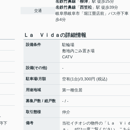
名鉄竹鼻線
「
柳津
」駅 徒歩25分
名鉄竹鼻線
「
西笠松
」駅 徒歩39分
交通
岐阜県岐阜市「堀江畳店前」バス停下車
歩4分
Ｌａ Ｖｉｄａの詳細情報
設備条件
駐輪場
敷地内ごみ置き場
CATV
設備(その他)
-
駐車場/月額
空有(1台)/3,300円 (税込)
用途地域
第一種住居
募集戸数 / 総戸数
- / -
取引態様
仲介
分
停下
備考
当社イチオシの物件の「Ｌａ Ｖｉ
ａ」。ぜひ一度ご覧ください。こち