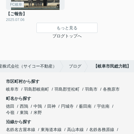
FC岐阜
【ご報告】
2025.07.06
もっと見る
ブログトップへ
動産株式会社（サイコー不動産）
ブログ
【岐阜市民総力戦】
市区町村から探す
岐阜市
羽島郡岐南町
羽島郡笠松町
羽島市
各務原市
町名から探す
徳田
西鶉
中鶉
田神
円城寺
薮田南
宇佐南
今嶺
東鶉
米野
沿線から探す
名鉄名古屋本線
東海道本線
高山本線
名鉄各務原線