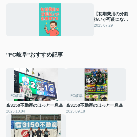
【初期費用の分割
払いが可能になり
ました】
2025.07.29
”FC岐阜”おすすめ記事
FC岐阜
FC岐阜
♨3150不動産のほっと一息♨
♨3150不動産のほっと一息♨
2025.10.04
2025.09.18