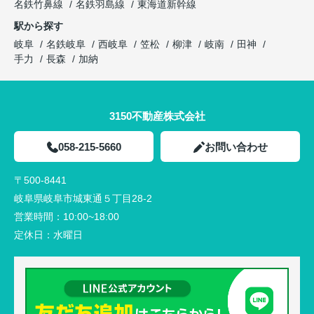
名鉄竹鼻線
名鉄羽島線
東海道新幹線
駅から探す
岐阜
名鉄岐阜
西岐阜
笠松
柳津
岐南
田神
手力
長森
加納
3150不動産株式会社
058-215-5660
お問い合わせ
〒500-8441
岐阜県岐阜市城東通５丁目28-2
営業時間：
10:00~18:00
定休日：
水曜日