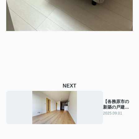
NEXT
【各務原市の
新築の戸建賃
貸が内覧開始
2025.09.01
します】