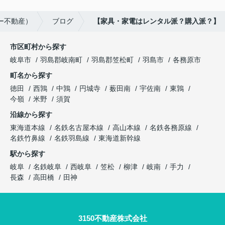
ー不動産）
ブログ
【家具・家電はレンタル派？購入派？】
市区町村から探す
岐阜市
羽島郡岐南町
羽島郡笠松町
羽島市
各務原市
町名から探す
徳田
西鶉
中鶉
円城寺
薮田南
宇佐南
東鶉
今嶺
米野
須賀
沿線から探す
東海道本線
名鉄名古屋本線
高山本線
名鉄各務原線
名鉄竹鼻線
名鉄羽島線
東海道新幹線
駅から探す
岐阜
名鉄岐阜
西岐阜
笠松
柳津
岐南
手力
長森
高田橋
田神
3150不動産株式会社