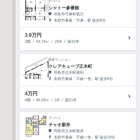
アパート
シャトー参番館
羽島市竹鼻町狐穴
名鉄竹鼻線「竹鼻」駅 徒歩8分
3.9
万円
2階
/
43.74㎡
/
2DK
/
築32年
賃貸マンション
クレアキューブ正木町
羽島市正木町曲利
名鉄竹鼻線「不破一色」駅 徒歩6分
4
万円
4階
/
46.29㎡
/
1R
/
築21年
アパート
チャオ新井
羽島市正木町新井
名鉄竹鼻線「不破一色」駅 徒歩29分