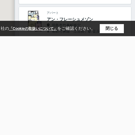
アパート
アン・フレーシュメゾン
羽島市竹鼻町狐穴
当社の
をご確認ください。
閉じる
「Cookieの取扱いについて」
名鉄竹鼻線「江吉良」駅 徒歩18分
4.6
万円
1階
/
45.89㎡
/
1LDK
/
築13年
アパート
セイバリー
羽島市竹鼻町丸の内３丁目
名鉄竹鼻線「羽島市役所前」駅 徒歩10分
4.6
万円
1階
/
45.72㎡
/
1LDK
/
築20年