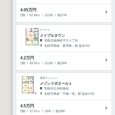
4.05
万円
2階
/
62.48㎡
/
2LDK
/
築27年
アパート
メイプルタウン
羽島市福寿町平方５丁目
名鉄羽島線「新羽島」駅 徒歩5分
4.2
万円
1階
/
49.50㎡
/
2LDK
/
築28年
賃貸マンション
メゾンドボヌール１
羽島市正木町曲利
名鉄竹鼻線「不破一色」駅 徒歩14分
4.5
万円
3階
/
57.42㎡
/
3DK
/
築28年