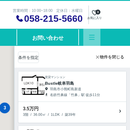
営業時間：10:00~18:00 定休日：水曜日
0
058-215-5660
お気に入り
お問い合わせ
物件を閉じる
物件を閉じる
条件を指定
賃貸マンション
Bustle岐阜羽島
羽島市小熊町島新道
名鉄竹鼻線「竹鼻」駅 徒歩11分
3
3.5
万円
3階
/
36.00㎡
/
1LDK
/
築39年