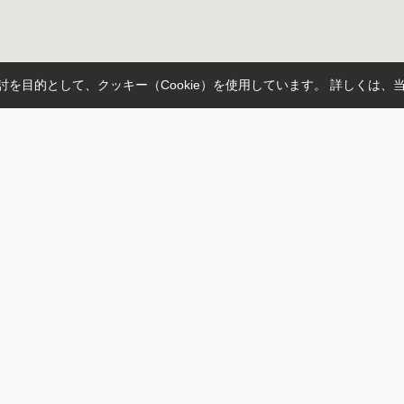
を目的として、クッキー（Cookie）を使用しています。
詳しくは、
松町
羽島市
各務原市
宇佐南
東鶉
米野
今嶺
須賀
山本線
名鉄各務原線
名鉄竹鼻線
名鉄羽島線
東海道新幹線
津
岐南
手力
長森
高田橋
田神
トップページ
スタッフ
お客様の声