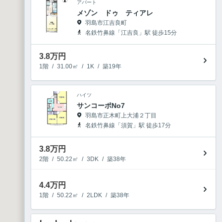
アパート
メゾン ドゥ ティアレ
羽島市江吉良町
名鉄竹鼻線「江吉良」駅 徒歩15分
3.8
万円
1階
/
31.00㎡
/
1K
/
築19年
ハイツ
サンコーポNo7
羽島市正木町上大浦２丁目
名鉄竹鼻線「須賀」駅 徒歩17分
3.8
万円
2階
/
50.22㎡
/
3DK
/
築38年
4.4
万円
1階
/
50.22㎡
/
2LDK
/
築38年