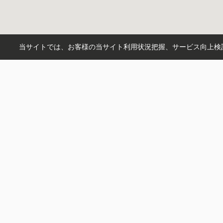
当サイトでは、お客様の当サイト利用状況把握、サービス向上検討
市区町村から探す
岐阜市
羽島郡岐南町
羽島郡笠
町名から探す
徳田
西鶉
中鶉
薮田南
円城寺
沿線から探す
名鉄名古屋本線
東海道本線
高
駅から探す
岐阜
名鉄岐阜
西岐阜
笠松
柳
3150不動産株式会社
〒500-8441
岐阜県岐阜市城東通５丁目28-2
営業時間：
10:00~18:00
定休日：
水曜日