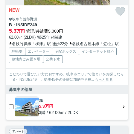
NEW
岐阜市茜部野瀬
B・INSIDE249
5.3
万円
管理/共益費5,000円
62.00㎡ (2LDK) /築25年 /4階建
名鉄竹鼻線「柳津」駅 徒歩22分
名鉄名古屋本線「笠松」駅 徒歩24分
駐輪場
エレベーター
宅配ボックス
インターネット対応
敷地内ごみ置き場
公共下水
こだわりで選びたい方におすすめ。岐阜市エリアで住まいをお探しなら
「B・INSIDE249」。徒歩45分の距離に加納中学校...
もっと見る
募集中の部屋
3B
5.3万円
3階 / 62.00㎡ / 2LDK
アパート