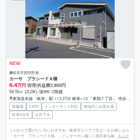
NEW
岐阜市茜部野瀬
カーサ プラシードＡ棟
6.4
万円
管理/共益費2,800円
58.55㎡ (2LDK) /築9年 /2階建
東海道本線「岐阜」駅 バス27分 岐阜バス「東鶉７丁目」 停歩7分
駐輪場
CATV
インターネット対応
敷地内ごみ置き場
駐車2台可
公共下水
こだわりで選びたい方におすすめ。岐阜市エリアで住まいをお探しなら
「カーサ プラシードＡ棟」。インターホン越しに来訪者を確...
もっと