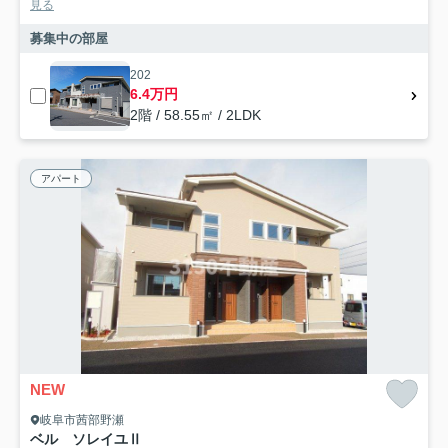
見る
募集中の部屋
202
6.4万円
2階 / 58.55㎡ / 2LDK
アパート
NEW
岐阜市茜部野瀬
ベル ソレイユⅡ