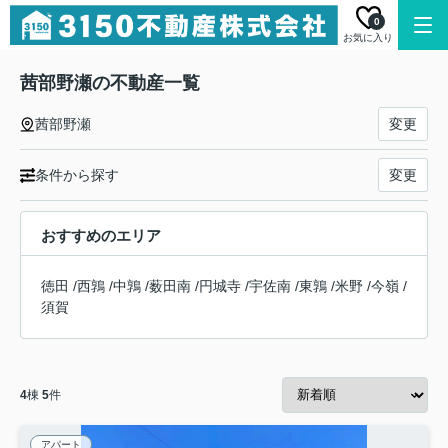
0
お気に入り
茜部野瀬の不動産一覧
茜部野瀬
変更
条件から探す
変更
おすすめのエリア
徳田
/
西鶉
/
中鶉
/
薮田南
/
円城寺
/
宇佐南
/
東鶉
/
米野
/
今嶺
/
須賀
4
棟
5
件
アパート