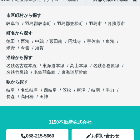
市区町村から探す
岐阜市
羽島郡岐南町
羽島郡笠松町
羽島市
各務原市
町名から探す
徳田
西鶉
中鶉
薮田南
円城寺
宇佐南
東鶉
米野
今嶺
須賀
沿線から探す
名鉄名古屋本線
東海道本線
高山本線
名鉄各務原線
名鉄竹鼻線
名鉄羽島線
東海道新幹線
駅から探す
岐阜
名鉄岐阜
西岐阜
笠松
柳津
岐南
手力
長森
高田橋
田神
3150不動産株式会社
058-215-5660
お問い合わせ