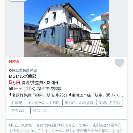
NEW
岐阜市茜部野瀬
MUヒルズ茜部
5
万円
管理/共益費3,000円
59.56㎡ (2LDK) /築32年 /2階建
名鉄竹鼻線「柳津」駅 徒歩23分
東海道本線「岐阜」駅 バス27分 岐阜バス「東鶉７丁目」 停歩5分
駐輪場
インターネット対応
敷地内ごみ置き場
閑静な住宅地
駐車2台可
公共下水
MUヒルズ茜部：名鉄竹鼻線柳津駅にも近くて便利。玄関先まで覗き穴
を覗きに行かなくてもインターホン越しに誰が来たのかを確認...
もっと