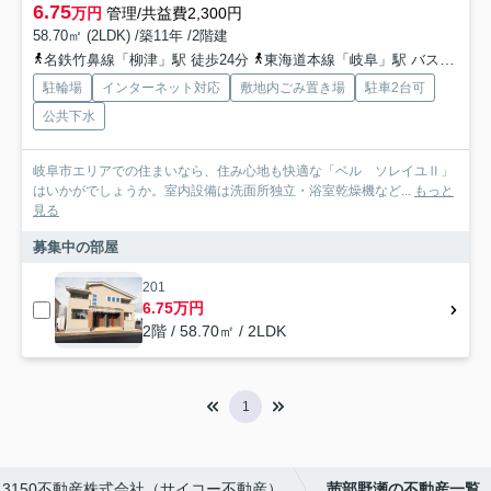
6.75
万円
管理/共益費2,300円
58.70㎡ (2LDK) /築11年 /2階建
名鉄竹鼻線「柳津」駅 徒歩24分
東海道本線「岐阜」駅 バス19分 岐阜バス「茜部大川」 停歩7分
駐輪場
インターネット対応
敷地内ごみ置き場
駐車2台可
公共下水
岐阜市エリアでの住まいなら、住み心地も快適な「ベル ソレイユⅡ」
はいかがでしょうか。室内設備は洗面所独立・浴室乾燥機など...
もっと
見る
募集中の部屋
201
6.75万円
2階 / 58.70㎡ / 2LDK
1
3150不動産株式会社（サイコー不動産）
茜部野瀬の不動産一覧