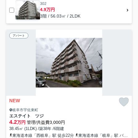
302
4.9万円
3階 / 56.03㎡ / 2LDK
アパート
NEW
岐阜市宇佐東町
エステイト ツジ
4.2
万円
管理/共益費3,000円
38.45㎡ (1LDK) /築38年 /6階建
東海道本線「西岐阜」駅 徒歩22分
東海道本線「岐阜」駅 バス18分 岐阜バス「宇佐（岐阜県）」 停歩2分