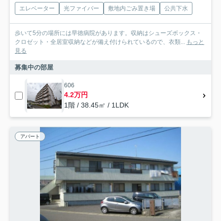
エレベーター
光ファイバー
敷地内ごみ置き場
公共下水
歩いて5分の場所には早徳病院があります。収納はシューズボックス・
クロゼット・全居室収納などが備え付けられているので、衣類...
もっと
見る
募集中の部屋
606
4.2万円
1階 / 38.45㎡ / 1LDK
アパート