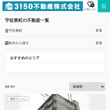
0
お気に入り
宇佐東町の不動産一覧
宇佐東町
変更
条件から探す
変更
おすすめのエリア
3
棟
3
件
賃貸マンション