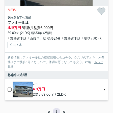
NEW
岐阜市宇佐東町
ファミール辻
4.9
万円
管理/共益費3,000円
59.00㎡ (2LDK) /築33年 /2階建
東海道本線「西岐阜」駅 徒歩24分
東海道本線「岐阜」駅 バス16分 岐阜バス「宇佐（岐阜県）」 停歩2分
公共下水
新着情報：ファミール辻の空室情報ならコチラ。クスリのアオキ 六条
北店まで徒歩6分にあるので、体調が悪くなっても安心。収納...
もっと
見る
募集中の部屋
201
4.9万円
2階 / 59.00㎡ / 2LDK
1