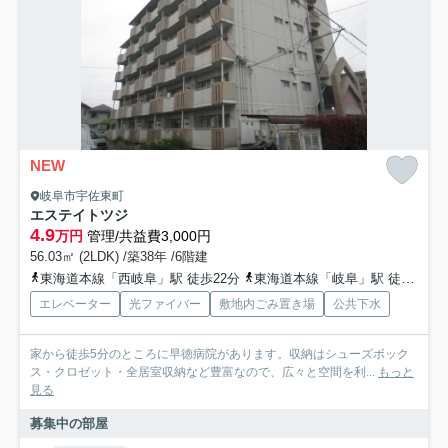
NEW
岐阜市宇佐東町
エステイトツジ
4.9
万円
管理/共益費3,000円
56.03㎡ (2LDK) /築38年 /6階建
東海道本線「西岐阜」駅 徒歩22分
東海道本線「岐阜」駅 徒歩37分
エレベーター
光ファイバー
敷地内ごみ置き場
公共下水
家から徒歩5分のところに早徳病院があります。収納はシューズボック
ス・クロゼット・全居室収納など豊富なので、広々と空間を利...
もっと
見る
募集中の部屋