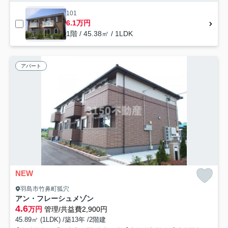
101
6.1万円
1階 / 45.38㎡ / 1LDK
アパート
NEW
羽島市竹鼻町狐穴
アン・フレーシュメゾン
4.6
万円
管理/共益費2,900円
45.89㎡ (1LDK) /築13年 /2階建