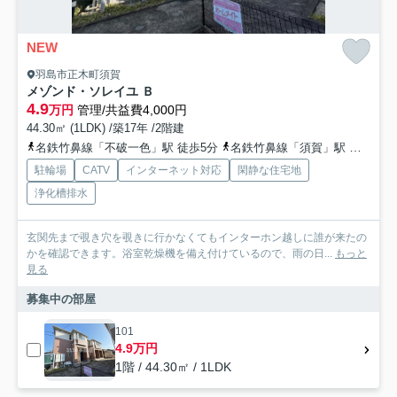
NEW
羽島市正木町須賀
メゾンド・ソレイユ Ｂ
4.9
万円
管理/共益費4,000円
44.30㎡ (1LDK) /築17年 /2階建
名鉄竹鼻線「不破一色」駅 徒歩5分
名鉄竹鼻線「須賀」駅 徒歩9分
駐輪場
CATV
インターネット対応
閑静な住宅地
浄化槽排水
玄関先まで覗き穴を覗きに行かなくてもインターホン越しに誰が来たの
かを確認できます。浴室乾燥機を備え付けているので、雨の日...
もっと
見る
募集中の部屋
101
4.9万円
1階 / 44.30㎡ / 1LDK