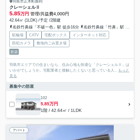
羽島市正木町曲利
クレーシェルⅡ
5.85
万円
管理/共益費4,000円
42.64㎡ (1LDK) /予定 /2階建
名鉄竹鼻線「不破一色」駅 徒歩16分
名鉄竹鼻線「竹鼻」駅 徒歩22分
駐輪場
CATV
宅配ボックス
インターネット対応
防犯カメラ
敷地内ごみ置き場
新築
羽島市エリアでの住まいなら、住み心地も快適な「クレーシェルⅡ」は
いかがでしょうか。宅配業者と接触したくないと思っている人...
もっと
見る
募集中の部屋
102
5.85万円
1階 / 42.64㎡ / 1LDK
アパート