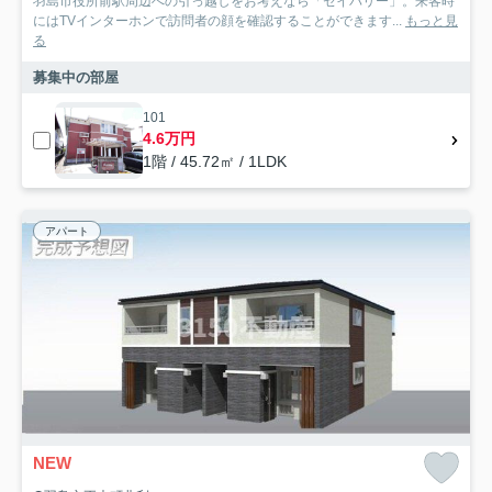
羽島市役所前駅周辺への引っ越しをお考えなら「セイバリー」。来客時
にはTVインターホンで訪問者の顔を確認することができます...
もっと見
る
募集中の部屋
101
4.6万円
1階 / 45.72㎡ / 1LDK
アパート
NEW