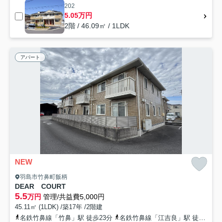
202
5.05万円
2階 / 46.09㎡ / 1LDK
アパート
NEW
羽島市竹鼻町飯柄
DEAR COURT
5.5
万円
管理/共益費5,000円
45.11㎡ (1LDK) /築17年 /2階建
名鉄竹鼻線「竹鼻」駅 徒歩23分
名鉄竹鼻線「江吉良」駅 徒歩25分