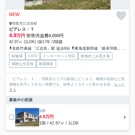
NEW
羽島市江吉良町
ピアレス・Ｔ
4.9
万円
管理/共益費4,000円
42.97㎡ (1LDK) /築17年 /2階建
名鉄竹鼻線「江吉良」駅 徒歩8分
東海道新幹線「岐阜羽島」駅 徒歩22分
駐輪場
CATV
インターネット対応
敷地内ごみ置き場
閑静な住宅地
耐震構造
「ピアレス・Ｔ」：羽島市エリアの新居にピッタリ。梅雨や花粉など洗
濯物を外干しできない時期でも、効率よくカラッと乾かせる浴...
もっと
見る
募集中の部屋
105
4.9万円
1階 / 42.97㎡ / 1LDK