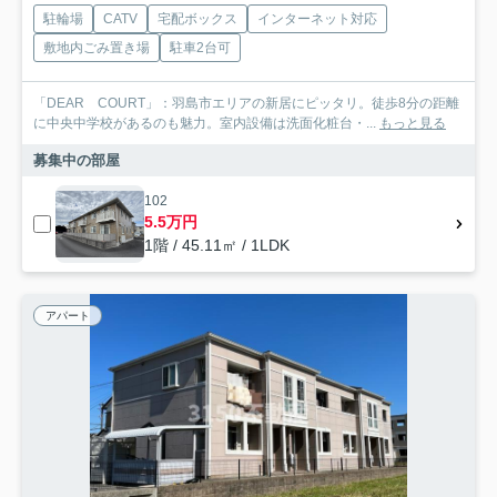
駐輪場
CATV
宅配ボックス
インターネット対応
敷地内ごみ置き場
駐車2台可
「DEAR COURT」：羽島市エリアの新居にピッタリ。徒歩8分の距離
に中央中学校があるのも魅力。室内設備は洗面化粧台・...
もっと見る
募集中の部屋
102
5.5万円
1階 / 45.11㎡ / 1LDK
アパート