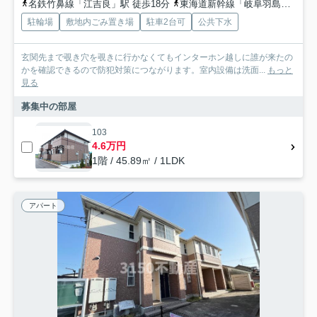
名鉄竹鼻線「江吉良」駅 徒歩18分
東海道新幹線「岐阜羽島」駅 徒歩36分
駐輪場
敷地内ごみ置き場
駐車2台可
公共下水
玄関先まで覗き穴を覗きに行かなくてもインターホン越しに誰が来たの
かを確認できるので防犯対策につながります。室内設備は洗面...
もっと
見る
募集中の部屋
103
4.6万円
1階 / 45.89㎡ / 1LDK
アパート