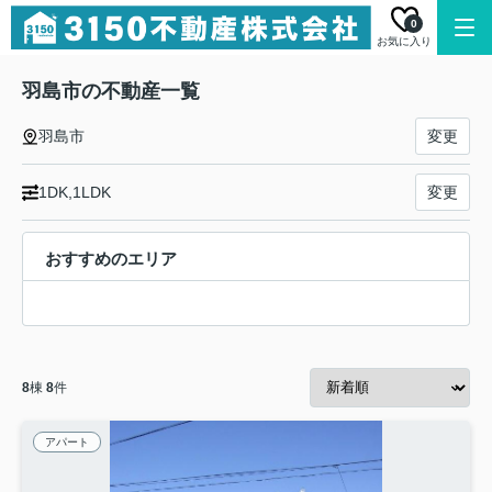
0
お気に入り
羽島市の不動産一覧
羽島市
変更
1DK,1LDK
変更
おすすめのエリア
8
棟
8
件
アパート