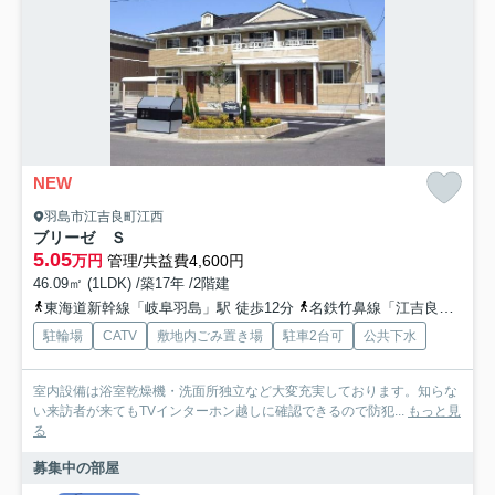
NEW
羽島市江吉良町江西
ブリーゼ Ｓ
5.05
万円
管理/共益費4,600円
46.09㎡ (1LDK) /築17年 /2階建
東海道新幹線「岐阜羽島」駅 徒歩12分
名鉄竹鼻線「江吉良」駅 徒歩10分
駐輪場
CATV
敷地内ごみ置き場
駐車2台可
公共下水
室内設備は浴室乾燥機・洗面所独立など大変充実しております。知らな
い来訪者が来てもTVインターホン越しに確認できるので防犯...
もっと見
る
募集中の部屋