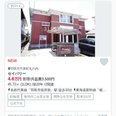
アパート
NEW
羽島市竹鼻町丸の内
セイバリー
4.6
万円
管理/共益費3,500円
45.72㎡ (1LDK) /築20年 /2階建
名鉄竹鼻線「羽島市役所前」駅 徒歩10分
東海道新幹線「岐阜羽島」駅 徒歩24分
駐輪場
敷地内ごみ置き場
閑静な住宅地
駐車2台可
公共下水