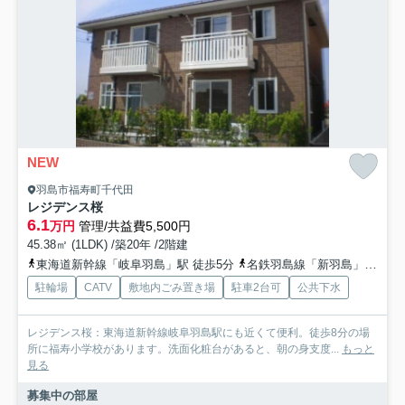
NEW
羽島市福寿町千代田
レジデンス桜
6.1
万円
管理/共益費5,500円
45.38㎡ (1LDK) /築20年 /2階建
東海道新幹線「岐阜羽島」駅 徒歩5分
名鉄羽島線「新羽島」駅 徒歩5分
駐輪場
CATV
敷地内ごみ置き場
駐車2台可
公共下水
レジデンス桜：東海道新幹線岐阜羽島駅にも近くて便利。徒歩8分の場
所に福寿小学校があります。洗面化粧台があると、朝の身支度...
もっと
見る
募集中の部屋