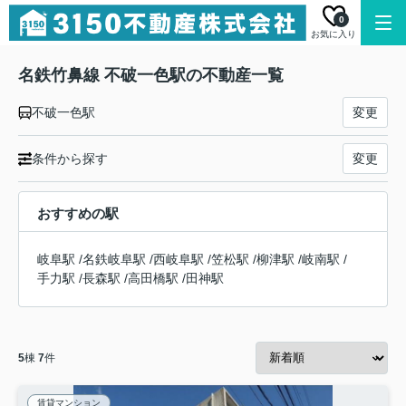
0
お気に入り
名鉄竹鼻線 不破一色駅の不動産一覧
不破一色駅
変更
条件から探す
変更
おすすめの駅
岐阜駅
/
名鉄岐阜駅
/
西岐阜駅
/
笠松駅
/
柳津駅
/
岐南駅
/
手力駅
/
長森駅
/
高田橋駅
/
田神駅
5
棟
7
件
賃貸マンション