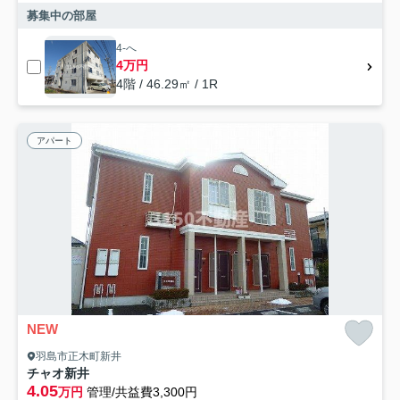
募集中の部屋
4-へ
4万円
4階 / 46.29㎡ / 1R
アパート
NEW
羽島市正木町新井
チャオ新井
4.05
万円
管理/共益費3,300円