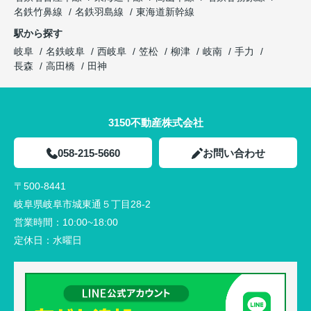
名鉄竹鼻線
名鉄羽島線
東海道新幹線
駅から探す
岐阜
名鉄岐阜
西岐阜
笠松
柳津
岐南
手力
長森
高田橋
田神
3150不動産株式会社
058-215-5660
お問い合わせ
〒500-8441
岐阜県岐阜市城東通５丁目28-2
営業時間：
10:00~18:00
定休日：
水曜日