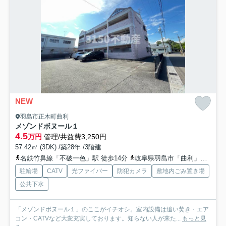
NEW
羽島市正木町曲利
メゾンドボヌール１
4.5
万円
管理/共益費3,250円
57.42㎡ (3DK) /築28年 /3階建
名鉄竹鼻線「不破一色」駅 徒歩14分
岐阜県羽島市「曲利」バス停下車 徒歩3分
駐輪場
CATV
光ファイバー
防犯カメラ
敷地内ごみ置き場
公共下水
「メゾンドボヌール１」のここがイチオシ。室内設備は追い焚き・エア
コン・CATVなど大変充実しております。知らない人が来た...
もっと見