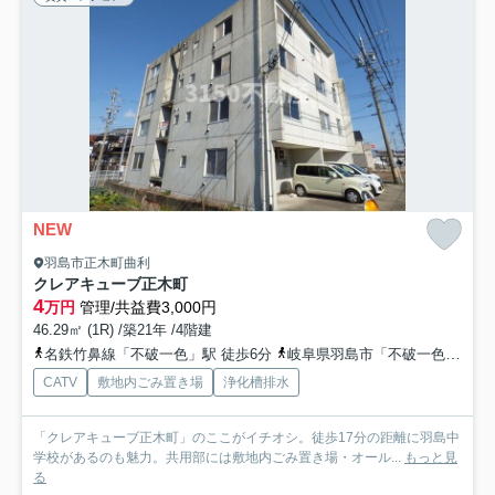
NEW
羽島市正木町曲利
クレアキューブ正木町
4
万円
管理/共益費3,000円
46.29㎡ (1R) /築21年 /4階建
名鉄竹鼻線「不破一色」駅 徒歩6分
岐阜県羽島市「不破一色駅東」バス停下車 徒歩4分
CATV
敷地内ごみ置き場
浄化槽排水
「クレアキューブ正木町」のここがイチオシ。徒歩17分の距離に羽島中
学校があるのも魅力。共用部には敷地内ごみ置き場・オール...
もっと見
る