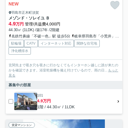
NEW
羽島市正木町須賀
メゾンド・ソレイユ Ｂ
4.9
万円
管理/共益費4,000円
44.30㎡ (1LDK) /築17年 /2階建
名鉄竹鼻線「不破一色」駅 徒歩5分
岐阜県羽島市「小荒井」バス停下車 徒歩3分
駐輪場
CATV
インターネット対応
閑静な住宅地
浄化槽排水
玄関先まで覗き穴を覗きに行かなくてもインターホン越しに誰が来たの
かを確認できます。浴室乾燥機を備え付けているので、雨の日...
もっと
見る
募集中の部屋
101
4.9万円
1階 / 44.30㎡ / 1LDK
賃貸マンション