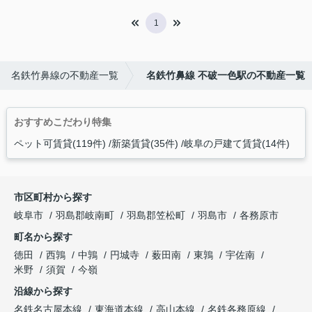
1
名鉄竹鼻線の不動産一覧
名鉄竹鼻線 不破一色駅の不動産一覧
おすすめこだわり特集
ペット可賃貸(119件)
新築賃貸(35件)
岐阜の戸建て賃貸(14件)
市区町村から探す
岐阜市
羽島郡岐南町
羽島郡笠松町
羽島市
各務原市
町名から探す
徳田
西鶉
中鶉
円城寺
薮田南
東鶉
宇佐南
米野
須賀
今嶺
沿線から探す
名鉄名古屋本線
東海道本線
高山本線
名鉄各務原線