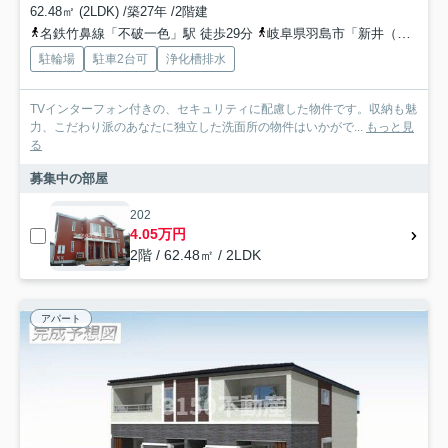
62.48㎡ (2LDK) /築27年 /2階建
名鉄竹鼻線「不破一色」駅 徒歩29分
岐阜県羽島市「新井（岐阜県）」バス停下車 徒歩3分
駐輪場
駐車2台可
浄化槽排水
TVインターフォン付きの、セキュリティに配慮した物件です。収納も魅
力、こだわり派のあなたに独立した洗面所の物件はいかがで...
もっと見
る
募集中の部屋
202
4.05万円
2階 / 62.48㎡ / 2LDK
アパート