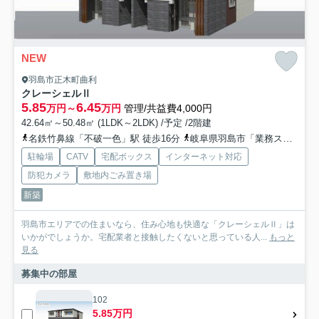
NEW
羽島市正木町曲利
クレーシェルⅡ
5.85
6.45
万円～
万円
管理/共益費4,000円
42.64㎡～50.48㎡ (1LDK～2LDK) /予定 /2階建
名鉄竹鼻線「不破一色」駅 徒歩16分
岐阜県羽島市「業務スーパー岐阜羽島店」バス停下車 徒歩9分
駐輪場
CATV
宅配ボックス
インターネット対応
防犯カメラ
敷地内ごみ置き場
新築
羽島市エリアでの住まいなら、住み心地も快適な「クレーシェルⅡ」は
いかがでしょうか。宅配業者と接触したくないと思っている人...
もっと
見る
募集中の部屋
102
5.85万円