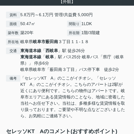
【外観】
5.8万円～6.1万円 管理/共益費 5,000円
賃料
50.47㎡
1LDK
面積
間取り
築20年
1階/3階建
築年数
所在階
岐阜県
岐阜市
薮田南
３丁目１１-１８
所在地
東海道本線
「
西岐阜
」駅 徒歩26分
交通
東海道本線
「
岐阜
」駅 バス25分 岐阜バス「県庁（岐阜
県）」 停歩6分
岐阜県岐阜市「薮田南３丁目」バス停下車 徒歩2分
「セレッソKT A」のここがイチオシ。「セレッソ
備考
KT A」のここがイチオシ。こちらのアパートは2駅が
近くにあり便利です。こちらの物件はアパートです。岐
阜市エリアにある賃貸情報のことなら、地域に密着した
当社へお任せ下さい。当社は、多種多様な賃貸情報を取
り扱っております。ご要望や不明な点などございました
ら、お気軽にご連絡下さい。
セレッソKT Aのコメント(おすすめポイント)