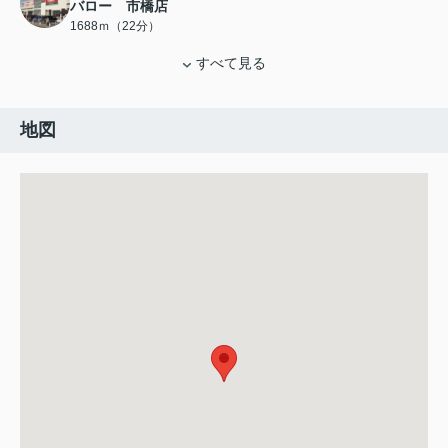
バロー 市橋店
1688ｍ（22分）
すべて見る
地図