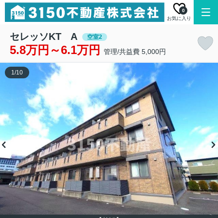
0
お気に入り
セレッソKT A
空室2
5.8万円～6.1万円
管理/共益費 5,000円
1
/
10