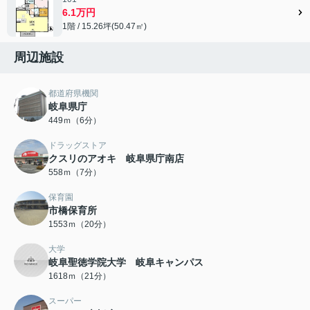
6.1万円
1階 / 15.26坪(50.47㎡)
周辺施設
都道府県機関
岐阜県庁
449ｍ（6分）
ドラッグストア
クスリのアオキ 岐阜県庁南店
558ｍ（7分）
保育園
市橋保育所
1553ｍ（20分）
大学
岐阜聖徳学院大学 岐阜キャンパス
1618ｍ（21分）
スーパー