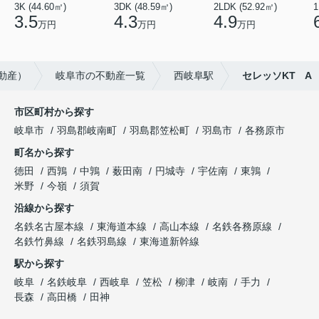
3K (44.60㎡)
3DK (48.59㎡)
2LDK (52.92㎡)
1
3.5
4.3
4.9
万円
万円
万円
動産）
岐阜市の不動産一覧
西岐阜駅
セレッソKT A
市区町村から探す
岐阜市
羽島郡岐南町
羽島郡笠松町
羽島市
各務原市
町名から探す
徳田
西鶉
中鶉
薮田南
円城寺
宇佐南
東鶉
米野
今嶺
須賀
沿線から探す
名鉄名古屋本線
東海道本線
高山本線
名鉄各務原線
名鉄竹鼻線
名鉄羽島線
東海道新幹線
駅から探す
岐阜
名鉄岐阜
西岐阜
笠松
柳津
岐南
手力
長森
高田橋
田神