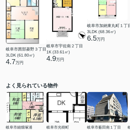
岐阜市加納東丸町１丁
3LDK (68.36㎡)
6.5
万円
岐阜市宇佐南２丁目
岐阜市茜部菱野３丁目
1K (33.61㎡)
3LDK (61.80㎡)
4.9
万円
4.7
万円
よく見られている物件
岐阜市細畑塚浦
岐阜市光樹町
岐阜市薮田南１丁目