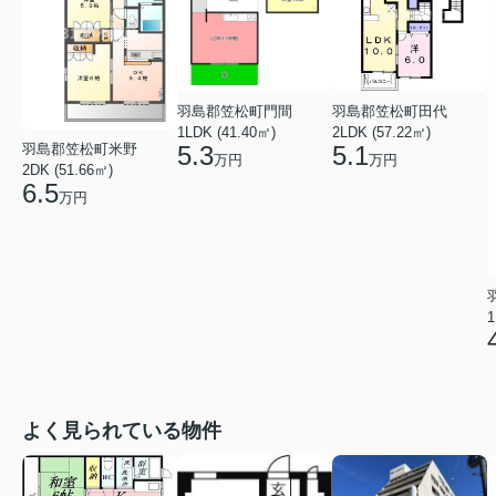
羽島郡笠松町門間
羽島郡笠松町田代
1LDK (41.40㎡)
2LDK (57.22㎡)
羽島郡笠松町米野
5.3
5.1
万円
万円
2DK (51.66㎡)
6.5
万円
1
よく見られている物件