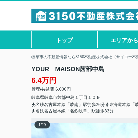
トップ
エリアか
岐阜市の不動産情報なら3150不動産株式会社（サイコー不
YOUR MAISON茜部中島
6.4万円
管理/共益費 6,000円
岐阜県
岐阜市
茜部中島
１丁目１０９
名鉄名古屋本線「岐南」駅徒歩26分
東海道本線「
名鉄名古屋本線「名鉄岐阜」駅徒歩33分
1
/
29