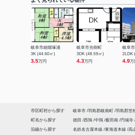
よく見られている物件
岐阜市細畑塚浦
岐阜市光樹町
岐阜市
3K (44.60㎡)
3DK (48.59㎡)
2LDK 
3.5
4.3
4.9
万円
万円
万
市区町村から探す
岐阜市
羽島郡岐南町
羽島郡笠
町名から探す
徳田
西鶉
中鶉
薮田南
円城寺
沿線から探す
名鉄名古屋本線
東海道本線
高