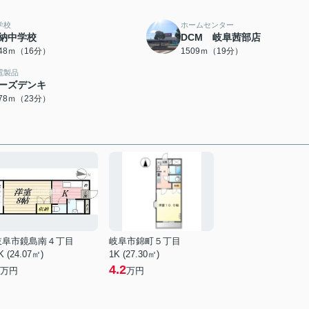
学校
ホームセンター
納中学校
DCM 岐阜茜部店
248ｍ（16分）
1509ｍ（19分）
電製品
ーズデンキ
778ｍ（23分）
岐阜市鏡島南４丁目
岐阜市錦町５丁目
K (24.07㎡)
1K (27.30㎡)
4.2
万円
万円