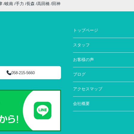
津
岐南
手力
長森
高田橋
田神
トップページ
スタッフ
お客様の声
058-215-5660
ブログ
アクセスマップ
会社概要