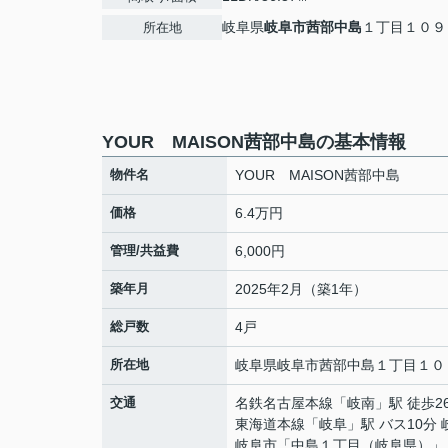
岐阜県
岐阜市
茜部中島
１丁目１０９
所在地
YOUR MAISON茜部中島の基本情報
物件名
YOUR MAISON茜部中島
価格
6.4万円
管理/共益費
6,000円
築年月
2025年2月（築1年）
総戸数
4戸
所在地
岐阜県
岐阜市
茜部中島
１丁目１０
交通
名鉄名古屋本線
「
岐南
」駅 徒歩2
東海道本線
「
岐阜
」駅 バス10分
岐阜市「中島１丁目（岐阜県）」 