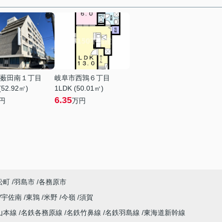
薮田南１丁目
岐阜市西鶉６丁目
(52.92㎡)
1LDK (50.01㎡)
6.35
円
万円
松町
羽島市
各務原市
宇佐南
東鶉
米野
今嶺
須賀
山本線
名鉄各務原線
名鉄竹鼻線
名鉄羽島線
東海道新幹線