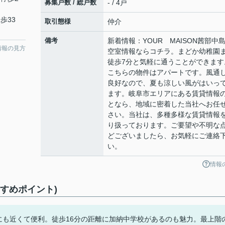
募集戸数 / 総戸数
- / 4戸
歩33
取引態様
仲介
備考
新着情報：YOUR MAISON茜部中
情報の見方
空室情報ならコチラ。まどか幼稚園
徒歩7分と気軽に通うことができます
こちらの物件はアパートです。風通
良好なので、夏も涼しい風がはいっ
ます。岐阜市エリアにある賃貸情報
となら、地域に密着した当社へお任
さい。当社は、多種多様な賃貸情報
り扱っております。ご要望や不明な
どございましたら、お気軽にご連絡
い。
情報
すすめポイント)
駅にも近くて便利。徒歩16分の距離に加納中学校があるのも魅力。最上階