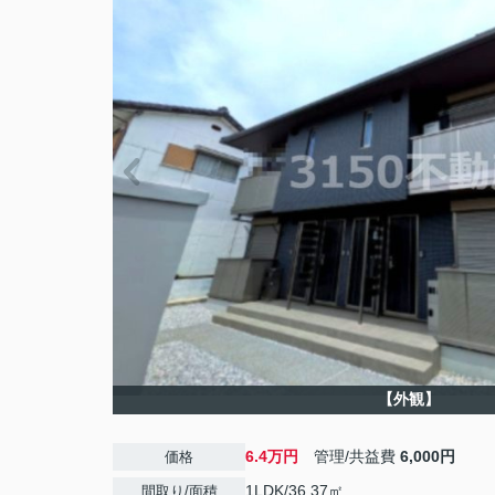
【外観】
6.4万円
管理/共益費
6,000円
価格
1LDK/36.37㎡
間取り/面積