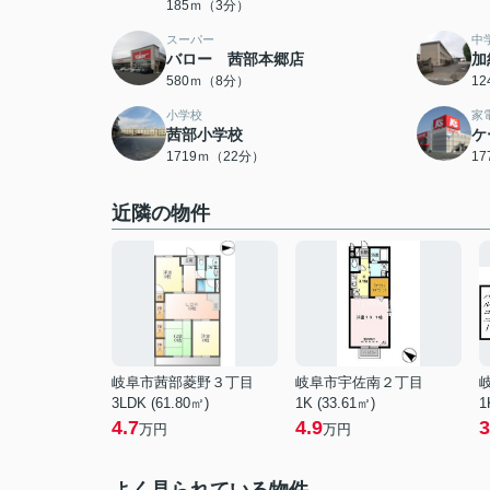
185ｍ（3分）
スーパー
中
バロー 茜部本郷店
加
580ｍ（8分）
1
小学校
家
茜部小学校
ケ
1719ｍ（22分）
1
近隣の物件
岐阜市茜部菱野３丁目
岐阜市宇佐南２丁目
3LDK (61.80㎡)
1K (33.61㎡)
1
4.7
4.9
3
万円
万円