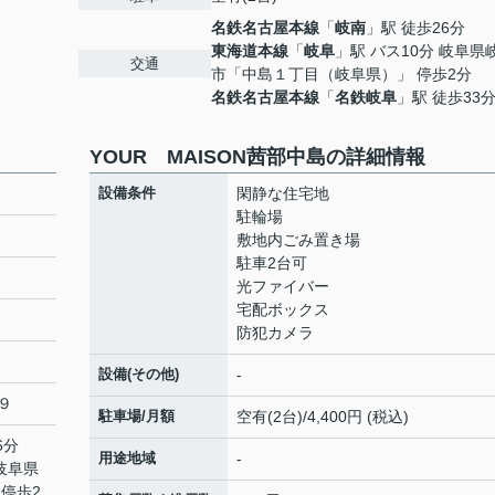
名鉄名古屋本線
「
岐南
」駅 徒歩26分
東海道本線
「
岐阜
」駅 バス10分 岐阜県
交通
市「中島１丁目（岐阜県）」 停歩2分
名鉄名古屋本線
「
名鉄岐阜
」駅 徒歩33
YOUR MAISON茜部中島の詳細情報
設備条件
閑静な住宅地
駐輪場
敷地内ごみ置き場
駐車2台可
光ファイバー
宅配ボックス
防犯カメラ
設備(その他)
-
９
駐車場/月額
空有(2台)/4,400円 (税込)
6分
用途地域
-
 岐阜県
停歩2