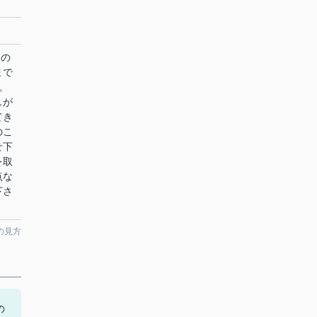
島の
まで
。
しが
てき
のこ
せ下
を取
点な
下さ
の見方
の